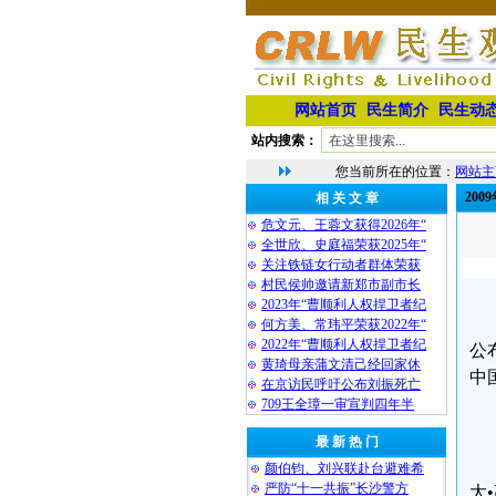
网站首页
民生简介
民生动
站内搜索：
您当前所在的位置：
网站主
20
相 关 文 章
危文元、王蓉文获得2026年“
全世欣、史庭福荣获2025年“
关注铁链女行动者群体荣获
村民侯帅邀请新郑市副市长
2023年“曹顺利人权捍卫者纪
何方美、常玮平荣获2022年“
2022年“曹顺利人权捍卫者纪
公
黄琦母亲蒲文清己经回家休
中
在京访民呼吁公布刘振死亡
709王全璋一审宣判四年半
最 新 热 门
颜伯钧、刘兴联赴台避难希
严防“十一共振”长沙警方
大