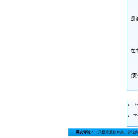
是
在
(责
上
下
网友评论：
（只显示最新10条。评论