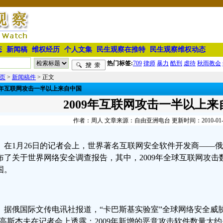
态
新闻稿
维权经历
个人文集
民生观察在推特
民生观察维权动态
热门标签:
709
律师
暴力
酷刑
虐待
秋雨教会
页
>
新闻稿件
> 正文
09年互联网攻击一半以上来自中国
2009年互联网攻击一半以上来
作者：周人 文章来源：自由亚洲电台 更新时间：2010-01-28 
在
1月26日的记者会上，世界著名互联网安全软件开发商——俄
布了关于世界网络安全调查报告，其中，2009年全球互联网攻
国。
据俄国际文传电讯社报道，“卡巴斯基实验室”全球网络安全威
•高斯杰夫在记者会上透露：2009年新增的恶意攻击软件数量大约是1