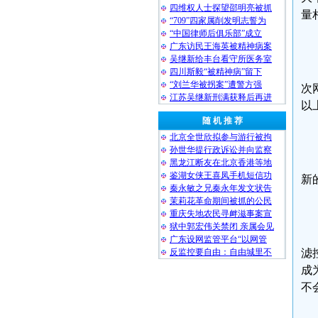
四维权人士探望邵明亮被抓
量
“709”四家属削发明志誓为
“中国律师后俱乐部”成立
广东访民王海英被精神病案
吴继新给丰台看守所医务室
四川斯毅“被精神病”留下
“刘兰华被拐案”遭警方强
次
江苏吴继新刑满获释后再进
以
随 机 推 荐
北京全世欣拟参与游行被拘
孙世华提行政诉讼并向监察
黑龙江断友在北京香港等地
鉴湖女侠王喜凤手机短信功
新
秦永敏之兄秦永年发文状告
茉莉花革命期间被抓的公民
重庆失地农民寻衅滋事案宣
狱中郭宏伟关禁闭 亲属会见
广东设网监管平台“以网管
反监控要自由：自由城里不
滤
成
不