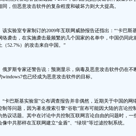
相同，但恶意攻击软件的复杂程度和破坏力则大大提高。
该实验室专家制订的2009年互联网威胁报告还指出：“‘卡巴斯基实
网络袭击，在实施袭击最频繁的几个国家的名单中，中国仍同此前
上（52.7%）的攻击来自中国。”
俄罗斯专家还警告说：预测显示，病毒及恶意攻击软件仍在不
的windows7也已经成为恶意攻击软件的目标。
“卡巴斯基实验室”公布调查报告并非偶然，近期关于中国的网
控制等问题，因为著名搜索引擎“谷歌”宣布可能因大陆的言论控
为热议话题。其中在讨论中共控制互联网言论自由的问题时，一
会像中共那样在互联网建立“金盾”、“绿坝”等过滤控制系统。