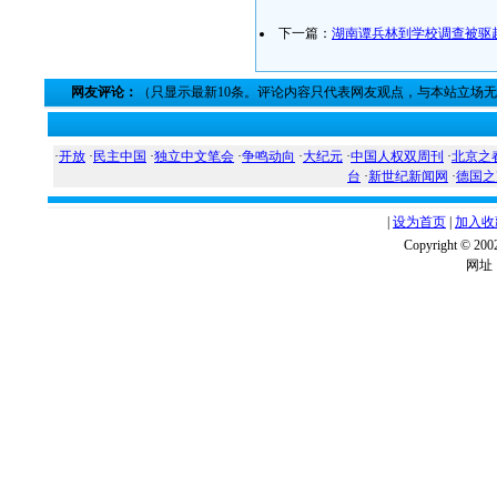
下一篇：
湖南谭兵林到学校调查被驱
网友评论：
（只显示最新10条。评论内容只代表网友观点，与本站立场
·
开放
·
民主中国
·
独立中文笔会
·
争鸣动向
·
大纪元
·
中国人权双周刊
·
北京之
台
·
新世纪新闻网
·
德国之
|
设为首页
|
加入收
Copyright ©
网址：w