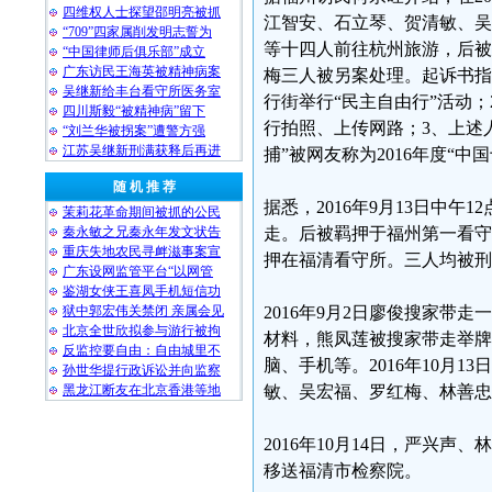
四维权人士探望邵明亮被抓
江智安、石立琴、贺清敏、吴
“709”四家属削发明志誓为
等十四人前往杭州旅游，后被
“中国律师后俱乐部”成立
广东访民王海英被精神病案
梅三人被另案处理。起诉书指控
吴继新给丰台看守所医务室
行街举行“民主自由行”活动；
四川斯毅“被精神病”留下
行拍照、上传网路；3、上述
“刘兰华被拐案”遭警方强
江苏吴继新刑满获释后再进
捕”被网友称为2016年度“
随 机 推 荐
据悉，2016年9月13日中
茉莉花革命期间被抓的公民
秦永敏之兄秦永年发文状告
走。后被羁押于福州第一看守
重庆失地农民寻衅滋事案宣
押在福清看守所。三人均被刑
广东设网监管平台“以网管
鉴湖女侠王喜凤手机短信功
狱中郭宏伟关禁闭 亲属会见
2016年9月2日廖俊搜家带
北京全世欣拟参与游行被拘
材料，熊凤莲被搜家带走举牌
反监控要自由：自由城里不
脑、手机等。2016年10月
孙世华提行政诉讼并向监察
黑龙江断友在北京香港等地
敏、吴宏福、罗红梅、林善忠
2016年10月14日，严兴声
移送福清市检察院。