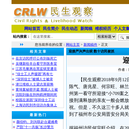
网站首页
民生简介
民生动态
新闻稿
维权经历
个人文
站内搜索：
您当前所在的位置：
网站主页
>
新闻稿件
> 正文
迎接严兴声出狱 数十访民被抓
相 关 文 章
在京访民呼吁公布刘振死亡
吴继新给丰台看守所医务室
江苏毛黎惠在黑监狱里遭非
作者：民
“佳士工人声援团”再有七
“深圳佳士”被捕人士被录
【民生观察2018年9月
潜江维权人士梁志英获释
陈气、唐兆星、何宗旺、林兰
黄琦案秘密开庭 围观人士被
州第一看守所迎接“小709
沈阳刘振在刑拘羁押期间死
校园左派因“深圳佳士工运
接刑满释放的亲友一般会燃放
上海访民到市信访办集体上
祝。但是，不久这三十多人就
到了福州市公安局晋安分局关
最 新 热 门
颜伯钧、刘兴联赴台避难希
严防“十一共振”长沙警方
据福州访民何宗旺介绍，在20