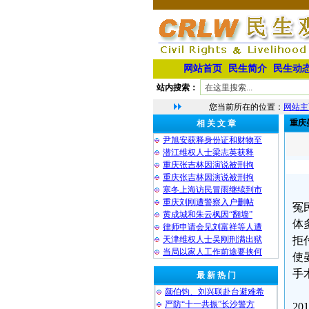
网站首页
民生简介
民生动
站内搜索：
您当前所在的位置：
网站主
重庆
相 关 文 章
尹旭安获释身份证和财物至
潜江维权人士梁志英获释
重庆张吉林因演说被刑拘
重庆张吉林因演说被刑拘
寒冬上海访民冒雨继续到市
重庆刘刚遭警察入户删帖
冤
黄成城和朱云枫因“翻墙”
体
律师申请会见刘富祥等人遭
天津维权人士吴刚刑满出狱
拒
当局以家人工作前途要挟何
使
手
最 新 热 门
颜伯钧、刘兴联赴台避难希
严防“十一共振”长沙警方
2