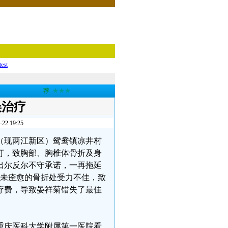
test
荐
★★★
误治疗
 19:25
区（现两江新区）鸳鸯镇凉井村
殴打，致胸部、胸椎体骨折及身
出尔反尔不守承诺，一再拖延
于尚未痊愈的骨折处受力不佳，致
疗费，导致晏祥菊错失了最佳
往重庆医科大学附属第一医院看