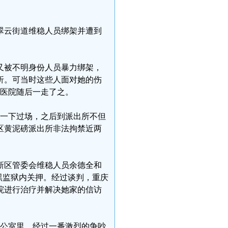
区翠云街道维稳人员绑架并遭到
，又被不明身份人员暴力绑架，
折。可当时这些人面对她的伤
在医院随后一走了之。
走一下过场，之后到派出所不但
区黄泥磅派出所非法拘禁近两
。
江新区管委会维稳人员余德全和
黑监狱内关押。经过谈判，重庆
院进行治疗并解决她家的信访
办公室里，经过一番激烈的争吵