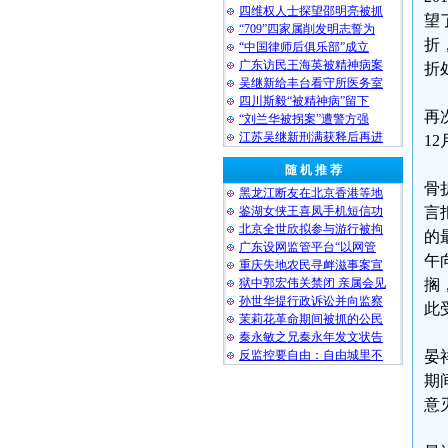
四维权人士探望邵明亮被抓
望
“709”四家属削发明志誓为
折
“中国律师后俱乐部”成立
广东访民王海英被精神病案
折
吴继新给丰台看守所医务室
四川斯毅“被精神病”留下
再
“刘兰华被拐案”遭警方强
江苏吴继新刑满获释后再进
1
随 机 推 荐
骨
黑龙江断友在北京香港等地
鉴湖女侠王喜凤手机短信功
言
北京全世欣拟参与游行被拘
的
广东设网监管平台“以网管
午
重庆失地农民寻衅滋事案宣
狱中郭宏伟关禁闭 亲属会见
搁
孙世华提行政诉讼并向监察
此
茉莉花革命期间被抓的公民
秦永敏之兄秦永年发文状告
反监控要自由：自由城里不
晏
期
意