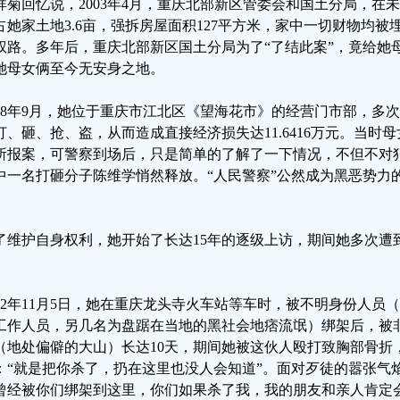
祥菊回忆说，2003年4月，重庆北部新区管委会和国土分局，在
占她家土地3.6亩，强拆房屋面积127平方米，家中一切财物均
权路。多年后，重庆北部新区国土分局为了“了结此案”，竟给她
她母女俩至今无安身之地。
008年9月，她位于重庆市江北区《望海花市》的经营门市部，多
打、砸、抢、盗，从而造成直接经济损失达11.6416万元。当时
所报案，可警察到场后，只是简单的了解了一下情况，不但不对
中一名打砸分子陈维学悄然释放。“人民警察”公然成为黑恶势力
了维护自身权利，她开始了长达15年的逐级上访，期间她多次遭
。
012年11月5日，她在重庆龙头寺火车站等车时，被不明身份人
工作人员，另几名为盘踞在当地的黑社会地痞流氓）绑架后，被
（地处偏僻的大山）长达10天，期间她被这伙人殴打致胸部骨折
：“就是把你杀了，扔在这里也没人会知道”。面对歹徒的嚣张气
曾经被你们绑架到这里，你们如果杀了我，我的朋友和亲人肯定