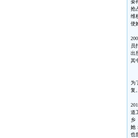
晏
抢
维
使
2
员
出
其
为
复
2
道
乡
她
也