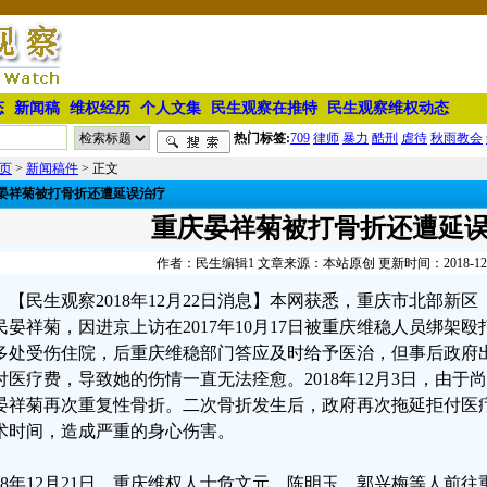
态
新闻稿
维权经历
个人文集
民生观察在推特
民生观察维权动态
热门标签:
709
律师
暴力
酷刑
虐待
秋雨教会
页
>
新闻稿件
> 正文
晏祥菊被打骨折还遭延误治疗
重庆晏祥菊被打骨折还遭延
作者：民生编辑1 文章来源：本站原创 更新时间：2018-12-22
【民生观察2018年12月22日消息】本网获悉，重庆市北部新
民晏祥菊，因进京上访在2017年10月17日被重庆维稳人员绑架
多处受伤住院，后重庆维稳部门答应及时给予医治，但事后政府
付医疗费，导致她的伤情一直无法痊愈。2018年12月3日，由
晏祥菊再次重复性骨折。二次骨折发生后，政府再次拖延拒付医
术时间，造成严重的身心伤害。
018年12月21日，重庆维权人士危文元、陈明玉、郭兴梅等人前