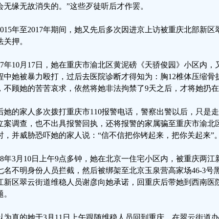
会无缘无故消失的。”这些歹徒听后才作罢。
2015年至2017年期间，她又先后多次因进京上访被重庆北部新
法关押。
017年10月17日，她在重庆市渝北区黄泥磅《天骄俊园》小区内
程中她被暴力殴打，过后去医院诊断才得知为：胸12椎体压缩骨
，不顾她的苦苦哀求，依然将她非法拘禁了9天之后，才将她扔
后她的家人多次拨打重庆市110报警电话，警察出警以后，只是
立案调查，也不出具报警回执，还将报警的家属骗至重庆市渝北
时，并威胁恐吓她的家人说：“信不信把你铐起来，把你关起来”
018年3月10日上午9点多钟，她在北京一住宅小区内，被重庆两
七名不明身份人员拦截，然后被绑架至北京玉泉营高家场46-3号
江新区翠云街道维稳人员谢彦向她承诺，回重庆后带她到西南医
题。
以为真的她于3月11日上午跟随维稳人员回到重庆，在翠云街道