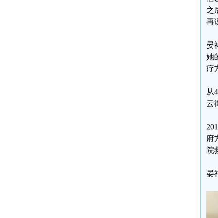
之
再
晏
她
疗
从
云
2
府
院
晏祥