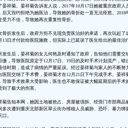
了晏祥菊。晏祥菊告诉友人说，2017年10月17日她被重庆政府
，后又毁约拒绝为她医治，导致她的骨折处一直无法痊愈。2018
处受力不佳，导致她再次重复性骨折。
次骨折发生后，政府方拒不兑现负责医治好的承诺，再次玩起了
2月13日才付款给医院施救，但实际上已延误了医生给出的最佳治
折发生后，晏祥菊的女儿何艳及时通知了政府，告知他们需要交
拒缴，导致医院原定于12月17日、19日的及时手术计划流产，
最佳时期，造成了病情的严重延误。经过晏祥菊与家人的不断努力
向医院交纳了手术费，晏祥菊才在12月21日下午完成手术。晏
，导致手术效果大受影响，医生也不敢保证被大幅延期后的手术
受到了极大的伤害。
祥菊告知本网，她因土地被抢占、房屋被强拆、经营门市部商品
间多次遭到重庆北部新区翠云街办维稳人员威胁、恐吓、暴力绑
灭口。