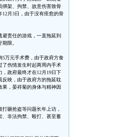
人员绑架、拘禁、故意伤害致骨
年12月3日，由于没有痊愈的骨
逃避责任的游戏，一直拖延到
疗期限。
纳5万元手术费，由于政府方食
错过了伤情发生时起两周内手术
，政府最终才在12月19日下
祥菊反映，由于政府方的拖延耽
效果，晏祥菊的身体与精神因
被打砸抢盗等问题长年上访，
架、非法拘禁、殴打、甚至蓄