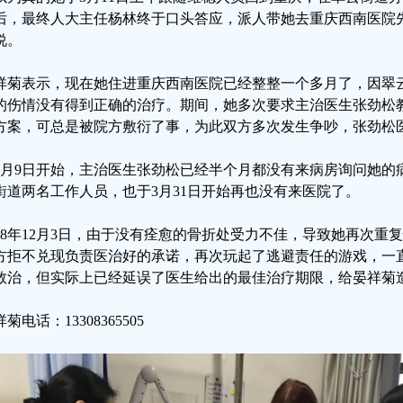
后，最终人大主任杨林终于口头答应，派人带她去重庆西南医院
说。
祥菊表示，现在她住进重庆西南医院已经整整一个多月了，因翠
的伤情没有得到正确的治疗。期间，她多次要求主治医生张劲松
方案，可总是被院方敷衍了事，为此双方多次发生争吵，张劲松
4月9日开始，主治医生张劲松已经半个月都没有来病房询问她的
街道两名工作人员，也于3月31日开始再也没有来医院了。
018年12月3日，由于没有痊愈的骨折处受力不佳，导致她再次重
方拒不兑现负责医治好的承诺，再次玩起了逃避责任的游戏，一直
救治，但实际上已经延误了医生给出的最佳治疗期限，给晏祥菊
菊电话：13308365505