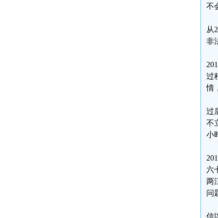
不
从
非
2
过
情
过
不
小
2
六
两
问
信