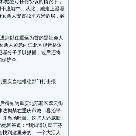
未和她签订任何协议的情况下，
被埋于废墟中。从此，她走上漫漫
母女两人安置42平方米危房，致
次遭到以任重远为首的黑社会人
母女两人紧急向江北区观音桥派
犯罪分子予以抓捕，过后还将
的保护伞。
到重庆当地维稳部门打击报
员（后得知为重庆北部新区翠云街
非法拘禁在重庆市城口县治平
，并当场吐血。这些人还威胁
焰她回答道：“我知道访民王芬
会找到这里来的，一个大活人