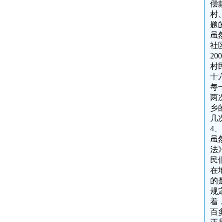
偿
村
题
虽
社
2
村
十
每
两
乡
几
4
虽
法
民
在
的
规
着
百