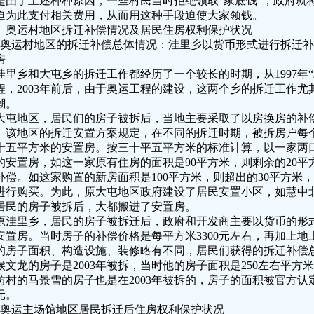
是由于上述种种原因，一些村民当时拒绝领取“家底钱”，政府就
迫为此支付相关费用，从而用这种手段迫使大家领钱。
、奥运村地区拆迁补偿情况及居民住房权利保护状况
、奥运村地区的拆迁补偿总体情况：洼里乡以货币形式进行拆迁
房
洼里乡和大屯乡的拆迁工作都经历了一个较长的时期，从1997年
程，2003年前后，由于奥运工程的建设，这两个乡的拆迁工作
潮。
大屯地区，居民们的房子被拆后，当地主要采取了以房换房的补
。该地区的拆迁安置方案规定，在不同的拆迁时期，被拆房户每
十五平方米的安置房。按三十平五平方米的标准计算，以一家两口
的安置房，如这一家原有住房的面积是90平方米，则剩余的20平
补偿。如这家购置的新房面积是100平方米，则超出的30平方米，
进行购买。为此，原大屯地区政府建设了居民安置小区，如慧中
居民的房子被拆后，大都搬进了安置房。
原洼里乡，居民的房子被拆迁后，政府和开发商主要以货币的形
安置房。当时房子的补偿价格是每平方米3300元左右，再加上
的房子面积、构造设施、装修略有不同，居民们获得的拆迁补偿
候文龙的房子是2003年被拆，当时他的房子面积是250左右平方米
坊村的马景雪的房子也是在2003年被拆的，房子的面积被官方认定是
元。
、奥运主场馆地区居民拆迁后住房权利保护状况