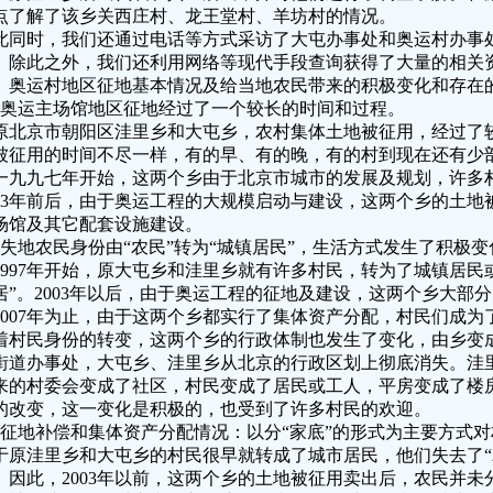
点了解了该乡关西庄村、龙王堂村、羊坊村的情况。
此同时，我们还通过电话等方式采访了大屯办事处和奥运村办事
。除此之外，我们还利用网络等现代手段查询获得了大量的相关
、奥运村地区征地基本情况及给当地农民带来的积极变化和存在
、奥运主场馆地区征地经过了一个较长的时间和过程。
原北京市朝阳区洼里乡和大屯乡，农村集体土地被征用，经过了
被征用的时间不尽一样，有的早、有的晚，有的村到现在还有少
一九九七年开始，这两个乡由于北京市城市的发展及规划，许多
003年前后，由于奥运工程的大规模启动与建设，这两个乡的土
场馆及其它配套设施建设。
、失地农民身份由“农民”转为“城镇居民”，生活方式发生了积极变
1997年开始，原大屯乡和洼里乡就有许多村民，转为了城镇居民
居”。2003年以后，由于奥运工程的征地及建设，这两个乡大部
2007年为止，由于这两个乡都实行了集体资产分配，村民们成为
着村民身份的转变，这两个乡的行政体制也发生了变化，由乡变
街道办事处，大屯乡、洼里乡从北京的行政区划上彻底消失。洼
来的村委会变成了社区，村民变成了居民或工人，平房变成了楼
的改变，这一变化是积极的，也受到了许多村民的欢迎。
、征地补偿和集体资产分配情况：以分“家底”的形式为主要方式
于原洼里乡和大屯乡的村民很早就转成了城市居民，他们失去了“
。因此，2003年以前，这两个乡的土地被征用卖出后，农民并