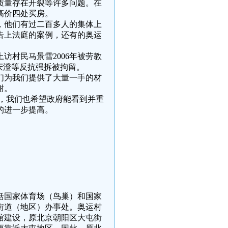
质量存在开裂等许多问题。在
高价四处买房。
，他们有过二百多人的集体上
告上法庭的案例，还有的奥运
访村民马景雪2006年被劳教
吕庆澄等反抗强拆被拘留。
们为我们提供了大量一手的材
谢。
，我们也希望政府能看到并重
的进一步提高。
包括国家体育场（鸟巢）和国家
街道（地区）办事处。奥运村
馆建设，原北京朝阳区大屯街