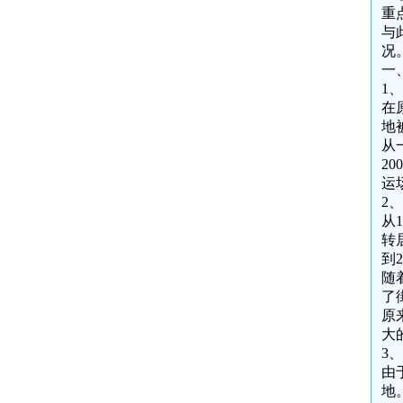
重
与
况
一
1
在
地
从
2
运
2
从
转
到
随
了
原
大
3
由
地