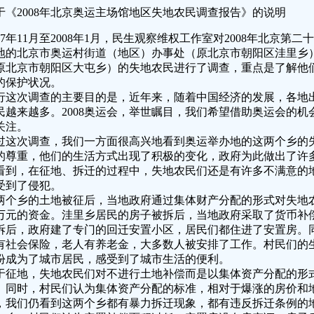
于《2008年北京奥运主场馆地区失地农民调查报告》的说明
007年11月至2008年1月，民生观察维权工作室对2008年北京
地的北京市奥运村街道（地区）办事处（原北京市朝阳区洼里乡
原北京市朝阳区大屯乡）的失地农民进行了调查，重点是了解他
的保护状况。
行这次调查的主要目的是，近年来，随着中国经济的发展，各地
民越来越多。2008奥运会，举世瞩目，我们希望借助奥运会的
关注。
过这次调查，我们一方面很高兴地看到奥运举办地的这两个乡的
的尊重，他们的生活方式出现了积极的变化，政府为此做出了许
看到，在征地、拆迁的过程中，失地农民们还是有许多不满意的
受到了侵犯。
两个乡的土地被征后，当地政府通过集体财产分配的形式对失地
万元的资金。洼里乡居民的房子被拆后，当地政府采取了货币补
拆后，政府建了专门的回迁安置小区，居民们都住进了安置房。
有社会保险，老人有养老金，大多数人被安排了工作。村民们的
份成为了城市居民，感受到了城市生活的便利。
于征地，失地农民们对不进行土地补偿而是以集体资产分配的形
。同时，村民们认为集体资产分配的标准，相对于爆涨的房价和
，我们仍看到这两个乡都有暴力拆迁现象，都有违反拆迁条例的