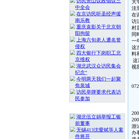
访民景山议政倡议三
大
中全会
洼
在京访民听圣经声援
在
南乐教
访
重庆袁影关于北京朝
村
阳拘留
同
上海六旬老人遭名誉
一
侵权
这
四大银行下岗职工北
料
京维权
这
湖北武汉众访民集会
视
纪念“
今明两天我们一起聚
联
焦泉城
07
访民举牌要求代表访
民参加
随 机 推 荐
2
湖北伍立娟举报工银
2
前董事
游
无锡413沈愛斌等人案
办
件将开