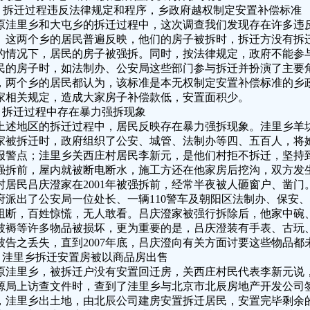
、拆迁过程违反法律规定和程序，乡政府越权制定安置补偿标准
原洼里乡和大屯乡的拆迁过程中，这次调查我们发现存在许多违
。这两个乡的居民普遍反映，他们的房子被拆时，拆迁方没有拆
的情况下，居民的房子被强拆。同时，按法律规定，政府不能参
民的房子时，如法制办、公安局这些部门参与拆迁并扮演了主要
，两个乡的居民都认为，该标准是本无权制定安置补偿标准的乡
家相关规定，造成大家房子补偿款低，安置面积少。
、拆迁过程中存在暴力强拆现象
上述地区的拆迁过程中，居民反映存在暴力强拆现象。洼里乡羊坊
家被拆迁时，政府组织了公安、城管、法制办等四、五百人，将
报警点；洼里乡关西庄村居民李新元，是他们村拒不拆迁，坚持到
强拆前，屋内就被断电断水，施工方还在他家房后挖沟，双方发
村居民吕庆澄家在2001年被强拆前，经常半夜被人砸窗户、凿
府派出了公安局一位处长、一辆110警车及朝阳区法制办、保安
阻断，百姓惊慌，无人敢看。吕庆澄家被强行拆除后，他家中碗
被褥等许多物品被损坏，更为重要的是，吕庆澄装有手表、古玩
被告之丢失，直到2007年底，吕庆澄向有关方面讨要这些物品都
、洼里乡拆迁安置房被以商品房出售
原洼里乡，被拆迁户没有安置回迁房，关西庄村民代表李新元说，
源局上访查文件时，查到了洼里乡与北京市北辰房地产开发公司
，洼里乡出土地，由北辰公司建房安置拆迁居民，安置完毕剩余