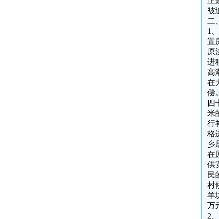
正
被
二
1
置
原
进
高
在
偿
四
米
行
格
乡
在
供
民
村
羊
万
2