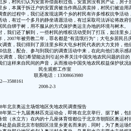
屯乡，村民们认为安置补偿面积过低，安置房没有房产证，房子
里乡，本属于拆迁户的安置房被当作商品房卖掉，村民们被迫用
调查的过程中，我们还发现这两个乡的村民有许多维权抗争活动
活动，有过一个多月的静坐请愿活动，有过采取司法诉讼将政府
居民自绑于树，用不服从的方式保护奥运主办地的环境与树木。
时，我们还了解到，一些村民的维权活动受到了打压，如洼里乡上
年，2007年被劳教二年，罪名都是“有流氓行为”；大屯乡居民
次调查，我们得到了原洼里乡和大屯乡村民代表的大力支持，他
和信息，配合、参与到我们的调查活动中来，在此向他们表示感
次调查，我们希望能达到引起外界关注中国失地农民问题的目的
我们这样来自民间的声音，从而推动中国失地农民权益保护状况
民生观察工作室
系电话：13308663980
22—3588161
2008-2-3
008年北京奥运主场馆地区失地农民调查报告
008年第二十九届奥林匹克运动会，即将在北京举行。据了解，
泳馆（水立方）在内的十几座体育馆都位于北京市朝阳区奥运村
事处是由原北京市朝阳区洼里乡更名而来的，同时，为了奥运场