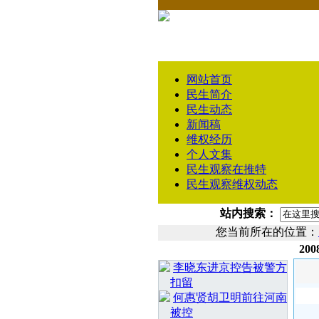
网站首页
民生简介
民生动态
新闻稿
维权经历
个人文集
民生观察在推特
民生观察维权动态
站内搜索：
您当前所在的位置：
2
相 关 文 章
李晓东进京控告被警方
扣留
何惠贤胡卫明前往河南
被控