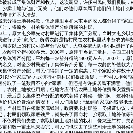
款被转成了集体财产和收入。这次调查，许多村民向我们反映，
、乡卖土地与他们“无关”，他们对他们原本属于他们的土地什么
的详情并不太清楚。
然未分得土地补偿款，但原洼里乡和大屯乡的农民都分得了“家底
区时，将原乡、村的集体资产分给所属的村民。
003年，原大屯乡率先对村民进行了集体资产分配，当时大屯乡
民进行了分“家底”。所谓农龄是指村民在农村队里从事务农的年
六周岁以上的村民可参与分“家底”，大屯乡按大队和小队进行了两
一农龄可分得4000多元。2006年，原洼里乡龙王堂村、关西庄
次集体资产分配，平均每一农龄分得约4400元左右。2007年，
的名义，对全乡村民进行了集体资产分配，每一农龄的补偿款为
次集体资产分配，村民们得到了一定的实惠，每个家庭分得数十万
、对以分“家底”的方式进行补偿村民们提出质疑，一些村民拒领“家
然分取了一笔数目不小的“家底”，但还是有许多居民不满意，他
》，农村土地被征用后，征地方应付给农民土地补偿费和安置费
们，最后是以集体资产分配的形式获得了补偿，他们问，这种补
地价和房价暴涨的情况下，村民们质疑：“拿到的家底的钱能抵土
是，当村民们在领取家底钱时，政府要求村民签一份保证协议，
定，村民们领取家底钱后，就失去了再向村、乡索取土地补偿等
，不仅村民们失去了索取以前土地补偿的权利，像龙王堂村、关
多亩和数十亩土地未卖完，村民们也失去了这些剩余土地的补偿