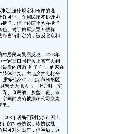
反拆迁法律规定和程序的现
迁许可证，在居民没签拆迁协
与拆迁，但上述两个乡在拆迁
角色。对于房屋安置补偿标
政府自行制定的，违反北京和
村居民马景雪反映，2003年
她一家三口强行拉上警车丢到
最后的所谓“钉子户”。他家在
生肢体冲突。大屯乡大屯村辛
门。强拆他家时，北京市朝阳区
、城管等大批人马。拆迁时，交
、碟、食用油、脸盆、鞋、衣
、字画的皮箱被搬家公司搬走
未果。
2003年居民们到北京市国土
签订的初步协议，该协议规
的房可对外出售，但事后，这