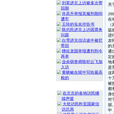
刘英进京上访被多次带
关
回期
肖高升举报其服刑期间
2
遭牢
在
王玲的实名控告书
（
陈忠民进京上访因票务
益
问题
进
白雪进京信访途中被拦
农
带回
的
镡佐龙因举报遭判刑今
通
再举
定
业余驯兽师陈犯云飞加
地
入访
是
黄晓敏在狱中写给最高
这
检的
十
被
最 新 热 门
都
在北京的各地访民继
身
续声援
对
大批访民昨至国家信
据
访总局
中