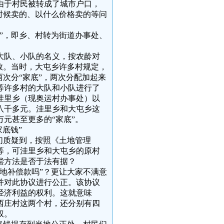
由于村民被转成了城市户口，
时候卖的、以什么价格卖的等问
”，即乡、村转为街道办事处、
以大队、小队的名义，按农龄对
数。当时，大屯乡许多村规定，
次分“家底”，两次分配加起来
村等许多村的大队和小队进行了
原洼里乡（现奥运村办事处）以
八千多元。洼里乡和大屯乡这
元甚至更多的“家底”。
底钱”
们质疑到，按照《土地管理
等，可洼里乡和大屯乡的原村
偿方法是否于法有据？
地补偿款吗”？更让大家不满意
并对此协议进行公正。该协议
经济利益的权利。这就意味
西庄村这两个村，还分别有四
权。