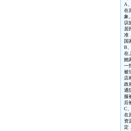
A
在
象
议
居
准
国
B
在
她
一
被
店
政
通
服
后
C
在
资
定