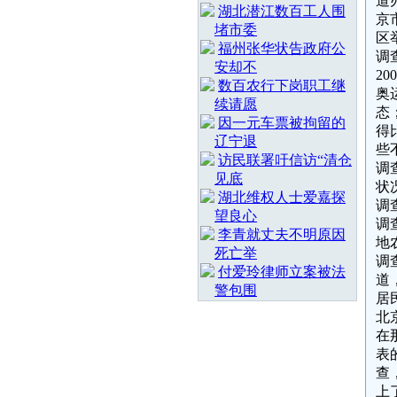
道
湖北潜江数百工人围
京
堵市委
区
福州张华状告政府公
调
安却不
2
数百农行下岗职工继
奥
续请愿
态
因一元车票被拘留的
得
辽宁退
些
访民联署吁信访“清仓
调
见底
状
湖北维权人士爱嘉探
调查
望良心
调
李青就丈夫不明原因
地
死亡举
调
付爱玲律师立案被法
道
警包围
居
北
在
表
查
上