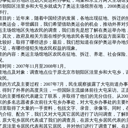
办事处部分地区也划入奥运村办事处，鸟巢和水立方两大主场馆
市朝阳区洼里乡和大屯乡就成为了奥运主场馆所在地，2008奥
举行。
查目的：近年来，随着中国经济的发展，各地出现征地、拆迁的
008奥运会，举世瞩目，我们希望借助奥运会的机会，推动外界
运主场馆地区失地农民的调查，我们首先是想了解在奥运举办地
；其次，政府及相关方面在维护失地农民各项合法权益方面采取
比较好，取得了哪些进步；最后，我们想知道在保护奥运举办地
不足，有哪些侵犯失地农民权益的现象。
查的内容：奥运主场馆地区农民在征地、拆迁、养老、社会保险
况。
时间：2007年11月至2008年1月。
查地点及对象：调查地点位于原北京市朝阳区洼里乡和大屯乡，
农民。
查的方式及主要过程：2007年7月，民生观察披露了大屯街道办
，得到了外界的高度关注，一些国际主流媒体前往大屯采访。正
民的主要维权代表建立了联系，并取得了他们的充分信任。从200
京的多名志愿者多次前往大屯乡办事处，对大屯乡办事处的主要
那里取得了大量的一手资料，包括文字、录音、录像等。同时，
的介绍、配合下，我们又对大屯其它居民进行了访问调查，了解
，原大屯乡居民代表成了我们的调查员，在原大屯乡居民代表的
了原洼里乡居民代表和其它居民，并对他们进行了调查了解。在