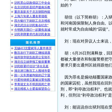
访民景山议政倡议三中全会
始的？
在京访民听圣经声援南乐教
重庆袁影关于北京朝阳拘留
上海六旬老人遭名誉侵权
胡佳（以下简称胡）：入狱之
四大银行下岗职工北京维权
和河南国保限制人身自由。以后
湖北武汉众访民集会纪念“
就时常成为自由城的“囚徒”。
今明两天我们一起聚焦泉城
访民举牌要求代表访民参加
刘：现在对异议人士来说，
随 机 推 荐
无锡413沈愛斌等人案件将开
数百农行下岗职工继续请愿
胡：6月26日刑满释放，回
福州张华状告政府公安却不
都被大量便衣和制服警察把
湖北伍立娟举报工银前董事
要求只要出通州区就得跟他
访民联署吁信访“清仓见底
湖北潜江数百工人围堵市委
因一元车票被拘留的辽宁退
因为罪名是煽动颠覆国家政
付爱玲律师立案被法警包围
的国家囚犯，虽然我现在回
李青就丈夫不明原因死亡举
湖北维权人士爱嘉探望良心
刑，即“剥夺政治权利”。也
利，但刑法“剥夺政治权利”
刘：能说说你出狱到现在受