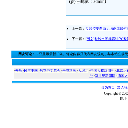
(责任编辑：admin)
上一篇：
反监控要自由：冯正虎如何
下一篇：
[图文]长沙市民就违法的“
网友评论：
（只显示最新10条。评论内容只代表网友观点，与本站立场
·
开放
·
民主中国
·
独立中文笔会
·
争鸣动向
·
大纪元
·
中国人权双周刊
·
北京之
台
·
新世纪新闻网
·
德国之
|
设为首页
|
加入收
Copyright ©
网址：w