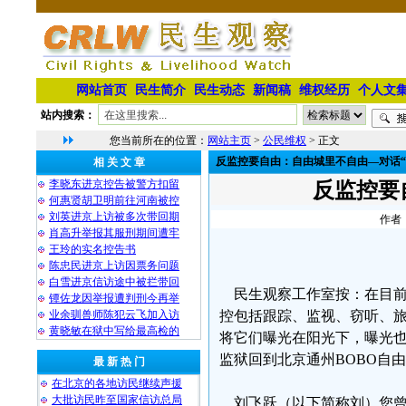
网站首页
民生简介
民生动态
新闻稿
维权经历
个人文
站内搜索：
您当前所在的位置：
网站主页
>
公民维权
> 正文
反监控要自由：自由城里不自由—对话“
相 关 文 章
李晓东进京控告被警方扣留
反监控要
何惠贤胡卫明前往河南被控
刘英进京上访被多次带回期
作者：
肖高升举报其服刑期间遭牢
王玲的实名控告书
陈忠民进京上访因票务问题
白雪进京信访途中被拦带回
民生观察工作室按：在目前
镡佐龙因举报遭判刑今再举
业余驯兽师陈犯云飞加入访
控包括跟踪、监视、窃听、
黄晓敏在狱中写给最高检的
将它们曝光在阳光下，曝光
监狱回到北京通州BOBO自
最 新 热 门
在北京的各地访民继续声援
大批访民昨至国家信访总局
刘飞跃（以下简称刘）您曾说