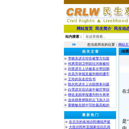
网站首页
民生简介
民生动
站内搜索：
您当前所在的位置：
网站主
[组
相 关 文 章
李晓东进京控告被警方扣留
何惠贤胡卫明前往河南被控
刘英进京上访被多次带回期
肖高升举报其服刑期间遭牢
王玲的实名控告书
陈忠民进京上访因票务问题
白雪进京信访途中被拦带回
在
镡佐龙因举报遭判刑今再举
业余驯兽师陈犯云飞加入访
黄晓敏在狱中写给最高检的
最 新 热 门
是
在北京的各地访民继续声援
大批访民昨至国家信访总局
由