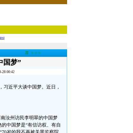
test
荐
★★★
中国梦”
 00:42
式上，习近平大谈中国梦。近日，
；河南汝州访民李明翠的中国梦
艳的中国梦是“有信访权、有自
70岁的我不再被关黑监察院