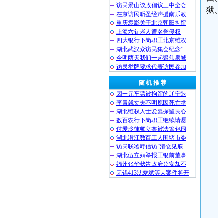
访民景山议政倡议三中全会
狱
在京访民听圣经声援南乐教
重庆袁影关于北京朝阳拘留
上海六旬老人遭名誉侵权
四大银行下岗职工北京维权
湖北武汉众访民集会纪念“
今明两天我们一起聚焦泉城
访民举牌要求代表访民参加
随 机 推 荐
因一元车票被拘留的辽宁退
李青就丈夫不明原因死亡举
湖北维权人士爱嘉探望良心
数百农行下岗职工继续请愿
付爱玲律师立案被法警包围
湖北潜江数百工人围堵市委
访民联署吁信访“清仓见底
湖北伍立娟举报工银前董事
福州张华状告政府公安却不
无锡413沈愛斌等人案件将开