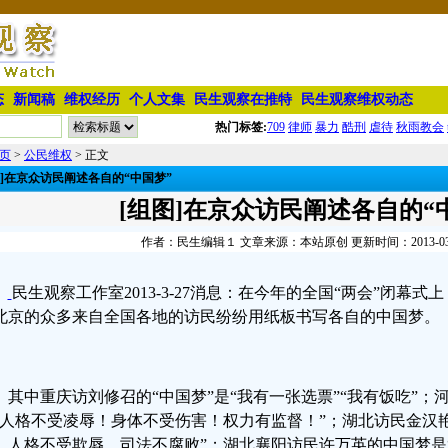
态
新闻稿
维权经历
个人文集
民生观察在推特
民生观察维权动态
热门标签:
709
律师
暴力
酷刑
虐待
秋雨教会
页
>
公民维权
> 正文
图]在京众访民阐述各自的“中国梦”
[组图]在京众访民阐述各自的“
作者：民生编辑１ 文章来源：本站原创 更新时间：2013-03-28
民生观察工作室2013-3-27消息：在今年的全国“两会”闭幕
北京的众多来自全国各地的访民纷纷用纸板书写各自的中国梦。
其中重庆访刘修召的“中国梦”是“我有一张选票”“我有饭吃”
“人格不受凌辱！身体不受伤害！权力有监督！”；湖北访民金汉
、人格不受欺辱、司法不腐败”；湖北襄阳访民许万英的中国梦是“