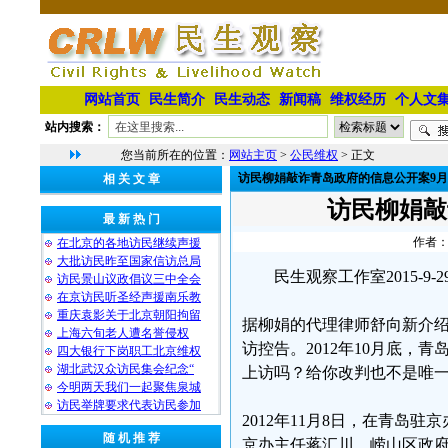
网站首页
民生简介
民生动态
新闻稿
维权经历
个人文
站内搜索：
您当前所在的位置：
网站主页
>
公民维权
> 正文
访民柳娟敲诈青岛政府的信息公开案9月
相 关 文 章
访民柳娟敲
最 新 热 门
作者：
在北京的各地访民继续声援
大批访民昨至国家信访总局
民生观察工作室2015-
访民景山议政倡议三中全会
在京访民听圣经声援南乐教
重庆袁影关于北京朝阳拘留
据柳娟的代理律师舒向新介
上海六旬老人遭名誉侵权
访控告。2012年10月底
四大银行下岗职工北京维权
湖北武汉众访民集会纪念“
上访吗？给你改判也不是唯一
今明两天我们一起聚焦泉城
访民举牌要求代表访民参加
2012年11月8日，在青
随 机 推 荐
京办主任蒋汇川、崂山区政