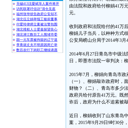
无锡413沈愛斌等人案件将开
由法院和政府给付柳娟41万
访民联署吁信访“清仓见底
元。
福州张华状告政府公安却不
湖北伍立娟举报工银前董事
付爱玲律师立案被法警包围
收到政府和法院给付的41万
湖北维权人士爱嘉探望良心
柳娟儿子当兵，以种种方式歧
湖北潜江数百工人围堵市委
因一元车票被拘留的辽宁退
公安局崂山分局于2014年3
李青就丈夫不明原因死亡举
数百农行下岗职工继续请愿
2014年6月27日青岛市中级
日，即墨市法院一审判决：柳
2015年7月，柳娟向青岛
（一）、柳娟敲诈政府时，面
财物？（二）、青岛市多少
政府共给付原告41万元。既
诈后，政府为什么不追索被
近日，柳娟收到了山东青岛
案，2015年9月29日9时3