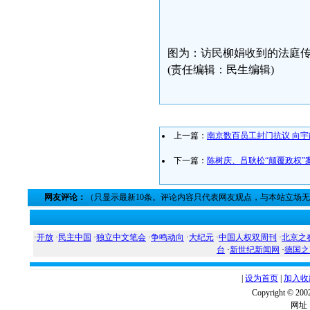
图为：访民柳娟收到的法庭
(责任编辑：民生编辑)
上一篇：
南京数百员工封门抗议 向
下一篇：
陈树庆、吕耿松“颠覆政权”
网友评论：
（只显示最新10条。评论内容只代表网友观点，与本站立场
·
开放
·
民主中国
·
独立中文笔会
·
争鸣动向
·
大纪元
·
中国人权双周刊
·
北京之
台
·
新世纪新闻网
·
德国之
|
设为首页
|
加入收
Copyright ©
网址：w