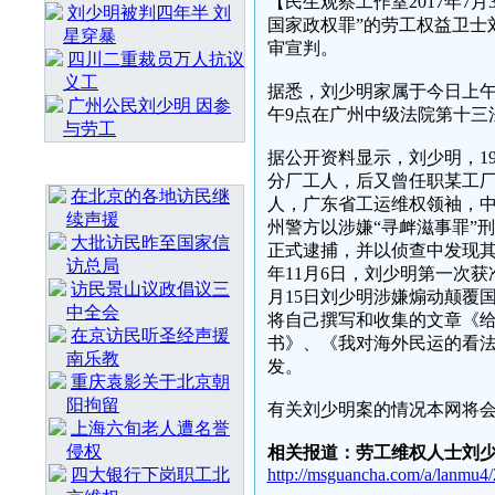
【民生观察工作室2017年
刘少明被判四年半 刘
国家政权罪”的劳工权益卫士
星穿暴
审宣判。
四川二重裁员万人抗议
义工
据悉，刘少明家属于今日上午
广州公民刘少明 因参
午9点在广州中级法院第十三
与劳工
据公开资料显示，刘少明，1
最 新 热 门
分厂工人，后又曾任职某工厂
在北京的各地访民继
人，广东省工运维权领袖，中
续声援
州警方以涉嫌“寻衅滋事罪”刑
大批访民昨至国家信
正式逮捕，并以侦查中发现其
访总局
年11月6日，刘少明第一次获
访民景山议政倡议三
月15日刘少明涉嫌煽动颠覆
中全会
将自己撰写和收集的文章《
在京访民听圣经声援
书》、《我对海外民运的看法
南乐教
发。
重庆袁影关于北京朝
阳拘留
有关刘少明案的情况本网将
上海六旬老人遭名誉
侵权
相关报道：劳工维权人士刘少明
四大银行下岗职工北
http://msguancha.com/a/lanmu4