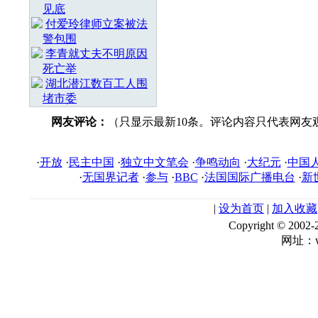
见底
付爱玲律师立案被法
警包围
李青就丈夫不明原因
死亡举
湖北潜江数百工人围
堵市委
网友评论：
（只显示最新10条。评论内容只代表网友
·
开放
·
民主中国
·
独立中文笔会
·
争鸣动向
·
大纪元
·
中国
·
无国界记者
·
参与
·
BBC
·
法国国际广播电台
·
新
|
设为首页
|
加入收藏
Copyright © 
网址：ww