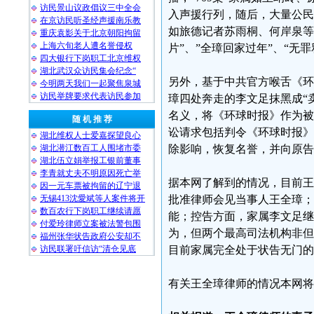
访民景山议政倡议三中全会
入声援行列，随后，大量公民
在京访民听圣经声援南乐教
如旅德记者苏雨桐、何岸泉等
重庆袁影关于北京朝阳拘留
上海六旬老人遭名誉侵权
片”、”全璋回家过年”、“
四大银行下岗职工北京维权
湖北武汉众访民集会纪念“
另外，基于中共官方喉舌《环
今明两天我们一起聚焦泉城
访民举牌要求代表访民参加
璋四处奔走的李文足抹黑成“卖
名义，将《环球时报》作为被
随 机 推 荐
讼请求包括判令《环球时报》
湖北维权人士爱嘉探望良心
湖北潜江数百工人围堵市委
除影响，恢复名誉，并向原告
湖北伍立娟举报工银前董事
李青就丈夫不明原因死亡举
据本网了解到的情况，目前王
因一元车票被拘留的辽宁退
无锡413沈愛斌等人案件将开
批准律师会见当事人王全璋；
数百农行下岗职工继续请愿
能；控告方面，家属李文足继
付爱玲律师立案被法警包围
为，但两个最高司法机构非但
福州张华状告政府公安却不
访民联署吁信访“清仓见底
目前家属完全处于状告无门的
有关王全璋律师的情况本网将