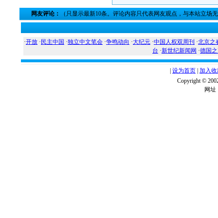
网友评论：
（只显示最新10条。评论内容只代表网友观点，与本站立场
·
开放
·
民主中国
·
独立中文笔会
·
争鸣动向
·
大纪元
·
中国人权双周刊
·
北京之
台
·
新世纪新闻网
·
德国之
|
设为首页
|
加入收
Copyright ©
网址：w