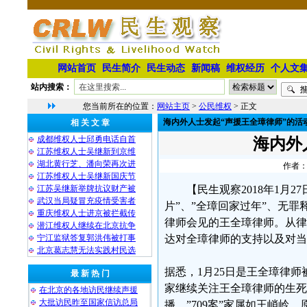
网站首页
民生简介
民生动态
新闻稿
维权经历
个人文
站内搜索：
您当前所在的位置：
网站主页
>
公民维权
> 正文
海内外人士发起“声援王全璋律师”的活
相 关 文 章
成都维权人士邱勇电话自首
海内外
江苏维权人士吴继新到京维
湖北黄行芝、潘向荣再次进
作者：
江苏维权人士吴继新国庆节
江苏吴继新举牌抗议财产被
【民生观察2018年1月
武汉当局疑冒充疫情受害者
片”、”全璋回家过年”、无
重庆维权人士进京被拦截传
律师会见的王全璋律师。从律
潜江维权人继续在北京抗争
宁江监狱答复郭洪伟被打事
达对全璋律师的支持以及对当
北京葛志慧无法实践村民选
据悉，1月25日是王全璋律
最 新 热 门
家继续关注王全璋律师的生死
在北京的各地访民继续声援
大批访民昨至国家信访总局
播，”709案”家属如王峭