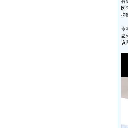
有
医
抑
今
息
议