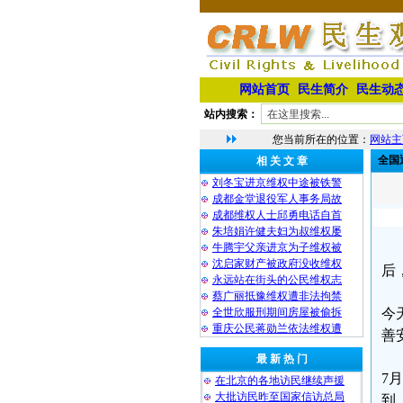
网站首页
民生简介
民生动
站内搜索：
您当前所在的位置：
网站主
全国
相 关 文 章
刘冬宝进京维权中途被铁警
成都金堂退役军人事务局故
成都维权人士邱勇电话自首
朱培娟许健夫妇为叔维权屡
牛腾宇父亲进京为子维权被
沈启家财产被政府没收维权
后
永远站在街头的公民维权志
蔡广丽抵豫维权遭非法拘禁
全世欣服刑期间房屋被偷拆
今
重庆公民蒋勋兰依法维权遭
善
最 新 热 门
7
在北京的各地访民继续声援
大批访民昨至国家信访总局
到