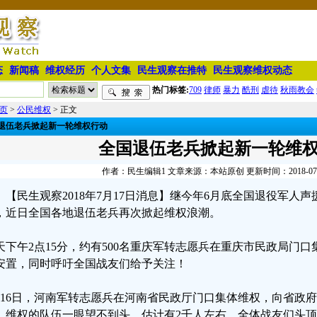
态
新闻稿
维权经历
个人文集
民生观察在推特
民生观察维权动态
热门标签:
709
律师
暴力
酷刑
虐待
秋雨教会
页
>
公民维权
> 正文
退伍老兵掀起新一轮维权行动
全国退伍老兵掀起新一轮维
作者：民生编辑1 文章来源：本站原创 更新时间：2018-07-18
【民生观察2018年7月17日消息】继今年6月底全国退役军人
，近日全国各地退伍老兵再次掀起维权浪潮。
天下午2点15分，约有500名重庆军转志愿兵在重庆市民政局门
安置，同时呼吁全国战友们给予关注！
月16日，河南军转志愿兵在河南省民政厅门口集体维权，向省政
，维权的队伍一眼望不到头，估计有2千人左右，全体战友们头