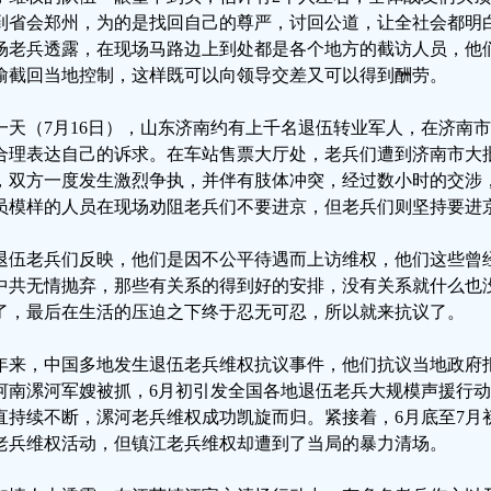
到省会郑州，为的是找回自己的尊严，讨回公道，让全社会都明白
场老兵透露，在现场马路边上到处都是各个地方的截访人员，他
偷截回当地控制，这样既可以向领导交差又可以得到酬劳。
一天（7月16日），山东济南约有上千名退伍转业军人，在济南
合理表达自己的诉求。在车站售票大厅处，老兵们遭到济南市大批
，双方一度发生激烈争执，并伴有肢体冲突，经过数小时的交涉
员模样的人员在现场劝阻老兵们不要进京，但老兵们则坚持要进
退伍老兵们反映，他们是因不公平待遇而上访维权，他们这些曾经
中共无情抛弃，那些有关系的得到好的安排，没有关系就什么也
了，最后在生活的压迫之下终于忍无可忍，所以就来抗议了。
年来，中国多地发生退伍老兵维权抗议事件，他们抗议当地政府
河南漯河军嫂被抓，6月初引发全国各地退伍老兵大规模声援行
直持续不断，漯河老兵维权成功凯旋而归。紧接着，6月底至7月
老兵维权活动，但镇江老兵维权却遭到了当局的暴力清场。