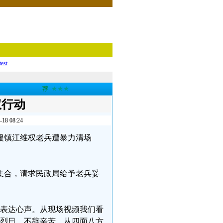
test
荐
★★★
权行动
 08:24
声援镇江维权老兵遭暴力清场
口集合，请求民政局给予老兵妥
府表达心声。从现场视频我们看
顶烈日，不辞辛苦，从四面八方