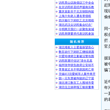
访民景山议政倡议三中全会
赶
在京访民听圣经声援南乐教
现
重庆袁影关于北京朝阳拘留
上海六旬老人遭名誉侵权
偷
四大银行下岗职工北京维权
湖北武汉众访民集会纪念“
同
今明两天我们一起聚焦泉城
访民举牌要求代表访民参加
权
拦
随 机 推 荐
官
湖北维权人士爱嘉探望良心
数百农行下岗职工继续请愿
付爱玲律师立案被法警包围
据
访民联署吁信访“清仓见底
被
福州张华状告政府公安却不
李青就丈夫不明原因死亡举
骗
无锡413沈愛斌等人案件将开
因一元车票被拘留的辽宁退
近
湖北潜江数百工人围堵市委
湖北伍立娟举报工银前董事
年
一
的