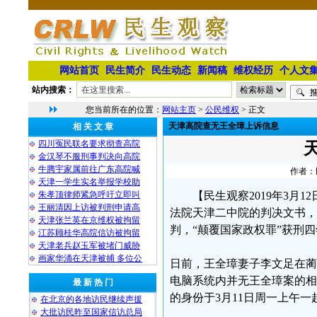
网站首页
民生简介
民生动态
新闻稿
维权经历
个人文
站内搜索：
您当前所在的位置：
网站主页
>
公民维权
> 正文
天津高院查无王全璋上诉信息
相 关 文 章
四川冤民联名要求彻查高院
金汉琴不服刑事判决向高院
牛腾宇家属前往广东高院喊
作者：民
天津一学生实名举报学校助
朱孝顶律师紧急呼吁立即叫
【民生观察2019年3月
王丽清因上访被判刑申请高
法院天津二中院的判决文书，
天津张兰英在京维权被拘留
判，“颠覆国家政权罪”获刑
江苏顾桂华高院信访被拘留
天津老兵赵玉军被堵门威胁
画家华涌在天津被捕 多位公
日前，王全璋妻子李文足在蔺
电脑系统内并无王全璋案的相
最 新 热 门
的身份于3月11日周一上午
在北京的各地访民继续声援
大批访民昨至国家信访总局