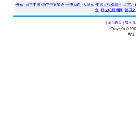
·
开放
·
民主中国
·
独立中文笔会
·
争鸣动向
·
大纪元
·
中国人权双周刊
·
北京之
台
·
新世纪新闻网
·
德国之
|
设为首页
|
加入收
Copyright ©
网址：w