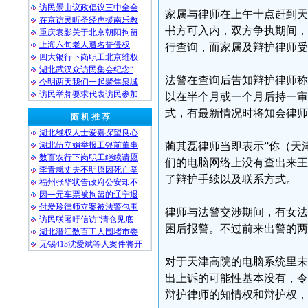
访民景山议政倡议三中全会
家属与律师在上午十点赶到天
在京访民听圣经声援南乐教
书方可入内，双方争执期间，
重庆袁影关于北京朝阳拘留
上海六旬老人遭名誉侵权
行查询，而家属及辩护律师受
四大银行下岗职工北京维权
湖北武汉众访民集会纪念“
法警在查询后告知辩护律师称
今明两天我们一起聚焦泉城
访民举牌要求代表访民参加
以在半个月或一个月后持一审
式，有最新情况时将知会律师
随 机 推 荐
湖北维权人士爱嘉探望良心
湖北伍立娟举报工银前董事
蔺其磊律师当即表示”你（天
数百农行下岗职工继续请愿
们的电脑网络上没有查出来王
李青就丈夫不明原因死亡举
了辩护手续以及联系方式。
福州张华状告政府公安却不
因一元车票被拘留的辽宁退
付爱玲律师立案被法警包围
律师与法警交涉期间，有女法
访民联署吁信访“清仓见底
困后报警。不过前来出警的两
湖北潜江数百工人围堵市委
无锡413沈愛斌等人案件将开
对于天津高院的电脑系统里未
出上诉的可能性基本没有，令
辩护律师的知情权和辩护权，