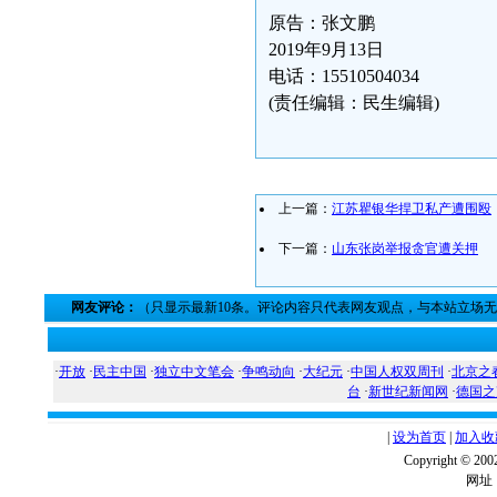
原告：张文鹏
2019年9月13日
电话：15510504034
(责任编辑：民生编辑)
上一篇：
江苏瞿银华捍卫私产遭围殴
下一篇：
山东张岗举报贪官遭关押
网友评论：
（只显示最新10条。评论内容只代表网友观点，与本站立场
·
开放
·
民主中国
·
独立中文笔会
·
争鸣动向
·
大纪元
·
中国人权双周刊
·
北京之
台
·
新世纪新闻网
·
德国之
|
设为首页
|
加入收
Copyright ©
网址：w