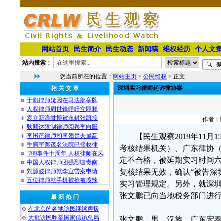
网站首页
民生简介
民生动态
新闻稿
维权经历
个人文
站内搜索：
您当前所在的位置：
网站主页
>
公民维权
> 正文
深圳实习律师起诉律协案
相 关 文 章
于凯律师疑因在司法部举牌
人权律师周世锋呼吁立即释
袁立新浪微博被永封张凯接
作者：民
耿顺达限制律师阅卷李向阳
李国蓓律师和李翘楚去最高
【民生观察2019年1
牛腾宇案茂名法院已接收律
考核结果机关）、广东律协
709事件十周年 人权律师在风
定不合格，被延期实习时间
中国人权律师团强烈谴责南
刘源波律师就李宜雪案申请
复核结果无效，确认“被告深
五位律师就手机被抢被喷辣
实习管理规定。另外，就深
张文鹏已向当地税务部门进
最 新 热 门
在北京的各地访民继续声援
大批访民昨至国家信访总局
张文鹏，男，汉族，广东宏泰律