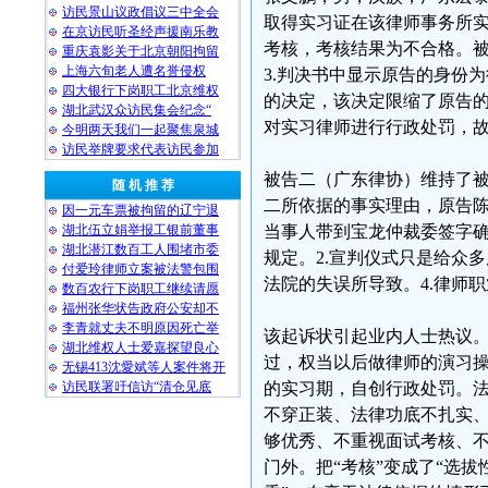
访民景山议政倡议三中全会
取得实习证在该律师事务所实
在京访民听圣经声援南乐教
考核，考核结果为不合格。被
重庆袁影关于北京朝阳拘留
上海六旬老人遭名誉侵权
3.判决书中显示原告的身份
四大银行下岗职工北京维权
的决定，该决定限缩了原告
湖北武汉众访民集会纪念“
对实习律师进行行政处罚，
今明两天我们一起聚焦泉城
访民举牌要求代表访民参加
被告二（广东律协）维持了
随 机 推 荐
二所依据的事实理由，原告陈
因一元车票被拘留的辽宁退
湖北伍立娟举报工银前董事
当事人带到宝龙仲裁委签字
湖北潜江数百工人围堵市委
规定。2.宣判仪式只是给众
付爱玲律师立案被法警包围
法院的失误所导致。4.律师
数百农行下岗职工继续请愿
福州张华状告政府公安却不
李青就丈夫不明原因死亡举
该起诉状引起业内人士热议。
湖北维权人士爱嘉探望良心
过，权当以后做律师的演习
无锡413沈愛斌等人案件将开
访民联署吁信访“清仓见底
的实习期，自创行政处罚。法
不穿正装、法律功底不扎实
够优秀、不重视面试考核、不
门外。把“考核”变成了“选拔