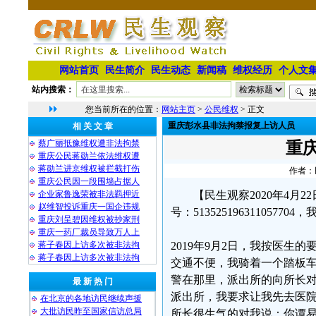
网站首页
民生简介
民生动态
新闻稿
维权经历
个人文
站内搜索：
您当前所在的位置：
网站主页
>
公民维权
> 正文
重庆彭水县非法拘禁报复上访人员
相 关 文 章
蔡广丽抵豫维权遭非法拘禁
重
重庆公民蒋勋兰依法维权遭
蒋勋兰进京维权被拦截打伤
作者：民
重庆公民因一段围墙占据人
企业家鲁逸荣被非法羁押近
【民生观察2020年4月
赵维智投诉重庆一国企违规
号：51352519631105
重庆刘呈碧因维权被抄家刑
重庆一药厂裁员导致万人上
蒋子春因上访多次被非法拘
2019年9月2日，我按医
蒋子春因上访多次被非法拘
交通不便，我骑着一个踏板
警在那里，派出所的向所长对
最 新 热 门
派出所，我要求让我先去医院
在北京的各地访民继续声援
大批访民昨至国家信访总局
所长很生气的对我说：你谭