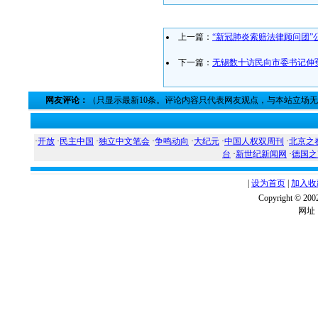
上一篇：
“新冠肺炎索赔法律顾问团”
下一篇：
无锡数十访民向市委书记伸
网友评论：
（只显示最新10条。评论内容只代表网友观点，与本站立场
·
开放
·
民主中国
·
独立中文笔会
·
争鸣动向
·
大纪元
·
中国人权双周刊
·
北京之
台
·
新世纪新闻网
·
德国之
|
设为首页
|
加入收
Copyright ©
网址：w