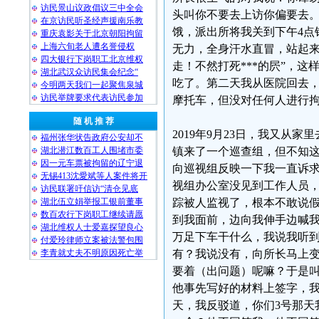
访民景山议政倡议三中全会
头叫你不要去上访你偏要去。
在京访民听圣经声援南乐教
饿，派出所将我关到下午4点
重庆袁影关于北京朝阳拘留
上海六旬老人遭名誉侵权
无力，全身汗水直冒，站起来非
四大银行下岗职工北京维权
走！不然打死***的屄”，
湖北武汉众访民集会纪念“
吃了。第二天我从医院回去
今明两天我们一起聚焦泉城
访民举牌要求代表访民参加
摩托车，但没对任何人进行
随 机 推 荐
2019年9月23日，我又
福州张华状告政府公安却不
湖北潜江数百工人围堵市委
镇来了一个巡查组，但不知
因一元车票被拘留的辽宁退
向巡视组反映一下我一直诉
无锡413沈愛斌等人案件将开
视组办公室没见到工作人员
访民联署吁信访“清仓见底
湖北伍立娟举报工银前董事
踪被人监视了，根本不敢说假
数百农行下岗职工继续请愿
到我面前，边向我伸手边喊
湖北维权人士爱嘉探望良心
万足下车干什么，我说我听
付爱玲律师立案被法警包围
李青就丈夫不明原因死亡举
有？我说没有，向所长马上
要着（出问题）呢嘛？于是叫
他事先写好的材料上签字，我
天，我反驳道，你们3号那天