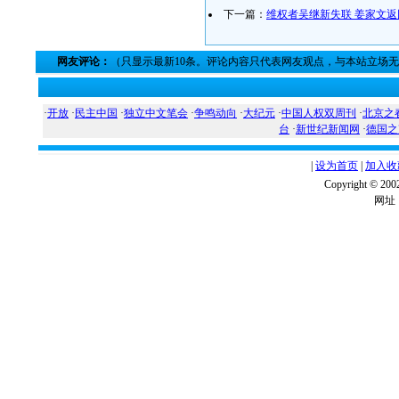
下一篇：
维权者吴继新失联 姜家文返
网友评论：
（只显示最新10条。评论内容只代表网友观点，与本站立场
·
开放
·
民主中国
·
独立中文笔会
·
争鸣动向
·
大纪元
·
中国人权双周刊
·
北京之
台
·
新世纪新闻网
·
德国之
|
设为首页
|
加入收
Copyright ©
网址：w