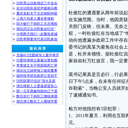
访民景山议政倡议三中全会
在京访民听圣经声援南乐教
杜俊红的遭遇要从两年前说起
重庆袁影关于北京朝阳拘留
上海六旬老人遭名誉侵权
在实施范围。当时，他因质疑
四大银行下岗职工北京维权
关部门反映，但未果。无奈之
湖北武汉众访民集会纪念“
权，一时杜俊红在当地成了“
今明两天我们一起聚焦泉城
访民举牌要求代表访民参加
动向他透漏乡政府工作中存在
委书记的蒿某为避免在社会上
随 机 推 荐
是，杜并未领情。据杜俊红说
无锡413沈愛斌等人案件将开
付爱玲律师立案被法警包围
家叔叔杜万红放言，我一定要
李青就丈夫不明原因死亡举
湖北伍立娟举报工银前董事
蒿书记果真是言必行，行必果。
福州张华状告政府公安却不
访民联署吁信访“清仓见底
日下午5点多，在未有任何征
湖北维权人士爱嘉探望良心
诈勒索”，当晚公安人员就开
因一元车票被拘留的辽宁退
了逮捕通知书。
数百农行下岗职工继续请愿
湖北潜江数百工人围堵市委
检方对他指控有5宗犯罪：
1、2011年夏天，利用在互
元。