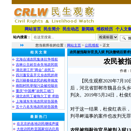
网站首页
民生简介
民生动态
新闻稿
维权经历
个人文
站内搜索：
您当前所在的位置：
网站主页
>
公民维权
> 正文
农民被指敲诈官员入狱 判决撤销后要求
相 关 文 章
北海合浦农民集体抗争维权
农民被指
吉林公主岭百余失地农民联
湖北潜江开“两会” 农民工
作者：民
四川蓬安县开元乡农民的举
四川丽春镇农民的检举揭发
【民生观察2020年7月
南阳村民举报污染被控敲诈
后，河北省邯郸市魏县台头乡
重庆“中国摩”农民工堵门
判决。2019年5月24日，
湖北农民工被拖欠工资 求助
上海浦东失地农民状告国务
五十六名失地农民状告国务
对于这一结果，杜俊红表示，
判寻衅滋事的案件也改判无罪
最 新 热 门
在北京的各地访民继续声援
大批访民昨至国家信访总局
农民被指敲诈官员被判入狱1