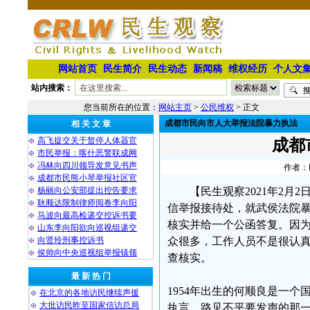
网站首页
民生简介
民生动态
新闻稿
维权经历
个人文
站内搜索：
您当前所在的位置：
网站主页
>
公民维权
> 正文
成都市民向市人大举报法院暴力执法
相 关 文 章
高飞提交关于暂停人体器官
成都
市民举报：喀什恶警联成网
冯林向四川领导发意见书声
作者：民
成都市民熊小琴举报社区官
杨丽向公安部提出控告要求
【民生观察2021年2
耿顺达限制律师阅卷李向阳
信举报接待处，就武侯法院
马波向最高检递交控诉书要
核实并给一个公函答复。因
山东李向阳欲向巡视组递交
向贤玲刑事控诉书
众很多，工作人员不是很认
侯帅向中央巡视组举报镇领
查核实。
最 新 热 门
1954年出生的何顺良是一
在北京的各地访民继续声援
大批访民昨至国家信访总局
执言，路见不平要发声的那