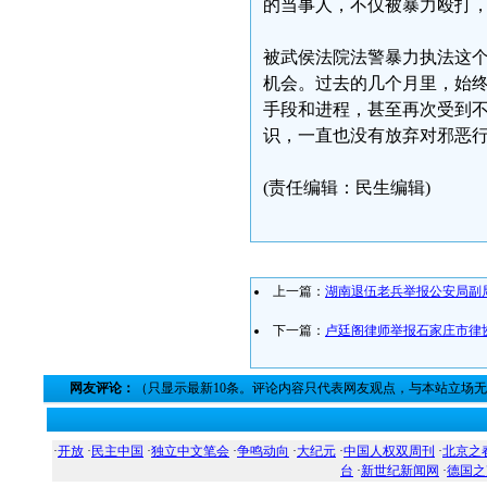
的当事人，不仅被暴力殴打
被武侯法院法警暴力执法这个
机会。过去的几个月里，始
手段和进程，甚至再次受到
识，一直也没有放弃对邪恶
(责任编辑：民生编辑)
上一篇：
湖南退伍老兵举报公安局副
下一篇：
卢廷阁律师举报石家庄市律
网友评论：
（只显示最新10条。评论内容只代表网友观点，与本站立场
·
开放
·
民主中国
·
独立中文笔会
·
争鸣动向
·
大纪元
·
中国人权双周刊
·
北京之
台
·
新世纪新闻网
·
德国之