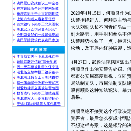
访民景山议政倡议三中全会
在京访民听圣经声援南乐教
2020年4月15日，何顺
重庆袁影关于北京朝阳拘留
上海六旬老人遭名誉侵权
法警拒绝进入。何顺良主动
四大银行下岗职工北京维权
大队刘副队长不问青红皂白一
湖北武汉众访民集会纪念“
到大路旁，用手肘和拳头不
今明两天我们一起聚焦泉城
访民举牌要求代表访民参加
法警顺势收敛了一点，拖进
松动，及下唇内红肿破裂，
随 机 推 荐
李青就丈夫不明原因死亡举
访民联署吁信访“清仓见底
4月27日，武侯法院辖区派
因一元车票被拘留的辽宁退
何顺良作出治安警告处罚。何
湖北伍立娟举报工银前董事
都市公安局高度重视，立即责
湖北潜江数百工人围堵市委
福州张华状告政府公安却不
局法制支队，市局法制支队
付爱玲律师立案被法警包围
殴何顺良这种知法犯法、暴
数百农行下岗职工继续请愿
后果。
湖北维权人士爱嘉探望良心
无锡413沈愛斌等人案件将开
何顺良绝不接受这个行政决
受害者，最后怎么变成“扰乱
不想这样办案，这是领导的决