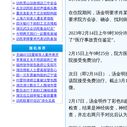
访民景山议政倡议三中全会
在京访民听圣经声援南乐教
在住院期间，汤金明要求肖某
重庆袁影关于北京朝阳拘留
上海六旬老人遭名誉侵权
要求院方会诊、确诊、找到
四大银行下岗职工北京维权
湖北武汉众访民集会纪念“
2023年2月14日上午9时
今明两天我们一起聚焦泉城
访民举牌要求代表访民参加
了“医疗事故责任鉴定”。
随 机 推 荐
2月15日上午9时25分，
无锡413沈愛斌等人案件将开
李青就丈夫不明原因死亡举
院接受免费治疗。
福州张华状告政府公安却不
湖北维权人士爱嘉探望良心
次日（即2月16日），汤金
因一元车票被拘留的辽宁退
付爱玲律师立案被法警包围
该院接受免费治疗。截止3月1
湖北潜江数百工人围堵市委
微。
数百农行下岗职工继续请愿
湖北伍立娟举报工银前董事
访民联署吁信访“清仓见底
2月17日，汤金明作了彩色
检查，结果是神经病变，神经
查，并左右两只手对比后认