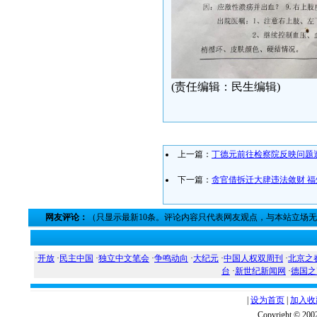
(责任编辑：民生编辑)
上一篇：
丁德元前往检察院反映问题
下一篇：
贪官借拆迁大肆违法敛财 
网友评论：
（只显示最新10条。评论内容只代表网友观点，与本站立场
·
开放
·
民主中国
·
独立中文笔会
·
争鸣动向
·
大纪元
·
中国人权双周刊
·
北京之
台
·
新世纪新闻网
·
德国之
|
设为首页
|
加入收
Copyright ©