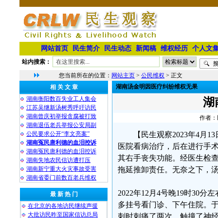
网站首页
民生简介
民生动态
新闻稿
维权经历
个人文
站内搜索：
您当前所在的位置：
网站主页
>
公民维权
> 正文
湖南汤金明因医疗纠纷维权无果
相 关 文 章
湖南衡阳数百失业工人集会
湖
江苏吴继新汤树秀呼吁访民
湖南曾庆初举报贪腐被打致
作者：民
湖南退伍老兵举报公安局副
公民要求公开“李文亮案”
【民生观察2023年4月
湖南冤民唐利德的血泪控诉
医院看病治疗，后在进行手
湖南冤民唐利德的血泪控诉
其右手丧失功能。经医生检
湖南失地农民信访遭打压
湖南新宁重大火灾事故受害
拖延推卸责任。无奈之下，
湖南省委门前数百老兵维权
2022年12月4号晚19时
最 新 热 门
多挂号看门诊、下午住院。于2
在北京的各地访民继续声援
大批访民昨至国家信访总局
刺时刺痛了两次，触撞了神