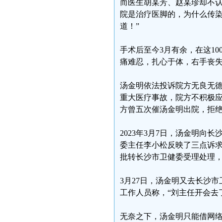
而医生胡某芳、赵某珍却不认
院是治疗医脚的，为什么传
道！”
手术后至今3月有余，在这1
痛难忍，扎心于体，右手丧
汤金明依法投诉院方无良无
重大医疗事故，院方不积极应
方曾五次催汤金明出院，拒
2023年3月7日，汤金明向
委主任李小松反映了三点诉
批转长沙市卫健委受理处理
3月27日，汤金明又去长沙
工作人员称，“刘主任开会去
无奈之下，汤金明只能借网