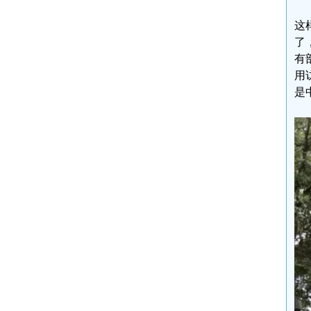
这
了
有
用
是