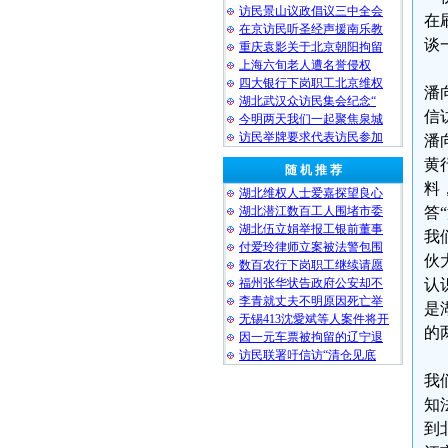
访民景山议政倡议三中全会
在
在京访民听圣经声援南乐教
谈
重庆袁影关于北京朝阳拘留
上海六旬老人遭名誉侵权
四大银行下岗职工北京维权
潘
湖北武汉众访民集会纪念“
信
今明两天我们一起聚焦泉城
访民举牌要求代表访民参加
潘
黄
随 机 推 荐
料
湖北维权人士爱嘉探望良心
湖北潜江数百工人围堵市委
答
湖北伍立娟举报工银前董事
我
付爱玲律师立案被法警包围
伙
数百农行下岗职工继续请愿
福州张华状告政府公安却不
认
李青就丈夫不明原因死亡举
是
无锡413沈愛斌等人案件将开
的
因一元车票被拘留的辽宁退
访民联署吁信访“清仓见底
我
知
到