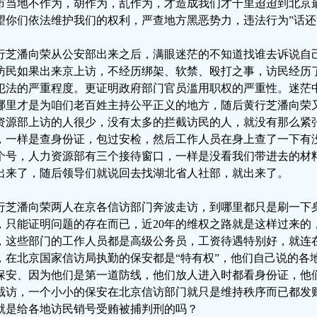
市当地不作为，胡作为，乱作为，才造成我们才千里迢迢到北京
望你们依法维护我们的权利，严查地方黑恶势力，违法行为”话还
行芝潘向荣从公安部出来之后，满眼迷茫的不知道找谁去诉说自己
访民如果出来京上访，不经历绑架、软禁、殴打之事，访民经历
犯法的严重程度。更证明政府部门官员滥用职权的严重性。迷茫
哪里才是为咱们老百姓主持公平正义的地方，随后黄行芝潘向荣
资源部上访的人很少，没有太多的拦截访民的人，就没有那么紧
，一样是查身份证，包过安检，然后工作人员在身上查了一下有
个号，人力资源部有三个接待窗口，一样是没看我们带进去的材
出来了，随后领导们就说回去找湖北省人社部，就出来了。
行芝潘向荣两人在京各信访部门奔波走访，到哪里都只是刷一下
，只能证明问题的存在而已，近20年的维权之路就是这样过来的
，这些部门的工作人员都是高级公务员，工资待遇特别好，就连
，在北京国家信访局执勤的保安都是“特有权”，他们自己说的各
保安、因为他们是第一道防线，他们放人进入时都看身份证，他
截访，一个小小的保安在北京信访部门就只是维持秩序而已都发
就是给各地访民销号受贿被捕判刑的吗？