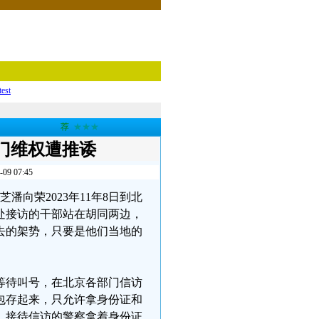
test
荐
★★★
门维权遭推诿
 07:45
潘向荣2023年11年8日到北
处接访的干部站在胡同两边，
去的架势，只要是他们当地的
等待叫号，在北京各部门信访
包存起来，只允许拿身份证和
，接待信访的警察拿着身份证