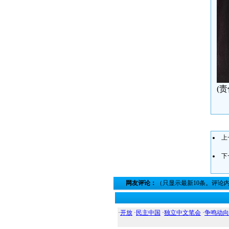
(
上
下
网友评论：
（只显示最新10条。评论
·
开放
·
民主中国
·
独立中文笔会
·
争鸣动向