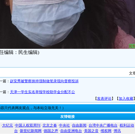
责任编辑：民生编辑)
文
一篇：
赵安秀被警察挟持强制做笔录现向督察投诉
一篇：
天津一学生实名举报学校助学金分配不公
【
发表评论
】【
加入收藏
内容只代表网友观点，与本站立场无关！）
友情链接
·
大纪元
·
中国人权双周刊
·
北京之春
·
中央社
·
自由新闻
·
台湾中央广播电台
·
权利运动
台
·
新世纪新闻网
·
德国之声
·
自由亚洲电台
·
美国之音
·
维权网
·
博讯