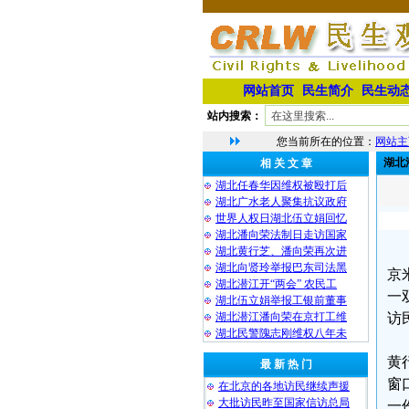
网站首页
民生简介
民生动
站内搜索：
您当前所在的位置：
网站主
湖北
相 关 文 章
湖北任春华因维权被殴打后
湖北广水老人聚集抗议政府
世界人权日湖北伍立娟回忆
湖北潘向荣法制日走访国家
湖北黄行芝、潘向荣再次进
湖北向贤玲举报巴东司法黑
京
湖北潜江开“两会” 农民工
一
湖北伍立娟举报工银前董事
湖北潜江潘向荣在京打工维
访
湖北民警隗志刚维权八年未
黄
最 新 热 门
窗
在北京的各地访民继续声援
大批访民昨至国家信访总局
一