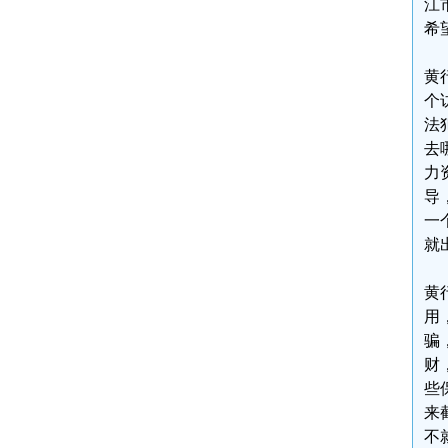
江
希
黄
个
法
去
力
导
一
就
黄
用
骗
财
些
来
不