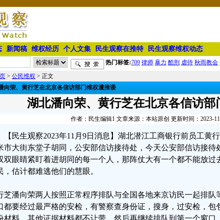
态
新闻稿
维权经历
个人文集
民生观察在推特
民生观察维权动态
热门标签:
709
律师
暴力
酷刑
虐待
秋雨教会
页
>
公民维权
> 正文
潘向荣、黄行芝在北京各信访部门维权遭推诿
湖北潘向荣、黄行芝在北京各信访部
作者：民生编辑1 文章来源：本站原创 更新时间：2023-11-09
【民生观察2023年11月9日消息】湖北潜江工商银行前员工黄行芝
米市大街东堂子胡同，公安部信访接待处，今天公安部信访接待
双双眼睛紧盯着进胡同的每一个人，那阵仗大有一个都不能放过
民，估计都难逃他们的慧眼。
行芝潘向荣两人按照正常程序排队与全国各地来京访民一起排队
口都要经过最严格的安检，有警察查身份证，搜身，过安检，包
份材料，其他证据材料都不让带，然后再继续排队到第一个窗口