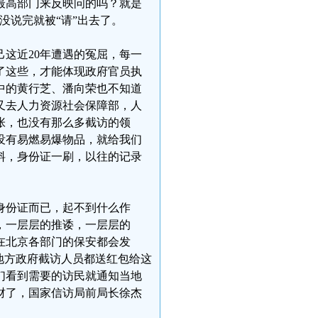
最高部门来反映问的吗？就是
没说完就被“请”出去了。
这近20年遭遇的冤屈，每一
了这些，才能体现政府官员执
中的黄行芝、潘向荣也不知道
又去人力资源社会保障部，人
张，也没有那么多截访的领
没有易燃易爆物品，就给我们
料，身份证一刷，以往的记录
身份证而已，起不到什么作
，一层层的推诿，一层层的
在北京各部门的保安都会发
地方政府截访人员都送红包给这
们看到需要的访民就通知当地
财了，国家信访局前局长徐杰