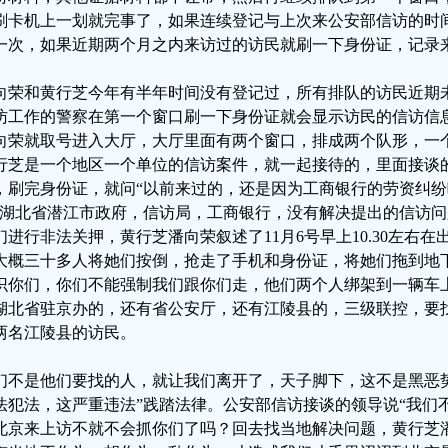
刷卡机上一划就完事了，如果连续登记与上次来公安部信访的时
一次，如果近期两个月之内来访过的访民就刷一下身份证，记录
向荣和黄行芝今年有半年时间没有登记过，所有排队的访民近期
访工作的警察在第一个窗口刷一下身份证就会显示访民的信访信
向荣就取号进入大厅，大厅里面有两个窗口，排成两个队形，一
行芝是一个地区一个单位的信访案件，就一起接待的，里面接谈
，刷完身份证，就问“以前来过的，还是因为工商银行的劳资纠纷
“湖北省潜江市政府，信访局，工商银行，没有解决提出的信访
们进行非法关押，黄行芝潘向荣叙述了11月6号早上10.30左右
大概三十多人将她们按倒，抢走了手机和身份证，将她们拖到地
识你们，你们不能强制我们跟你们走，他们两个人绑架到一辆车
湖北省驻京办的，还有省公安厅，还有江陵县的，三级联控，要
两名江陵县的访民。
们不是他们要找的人，就让我们离开了，天子脚下，这不是黑恶
法犯法，这严重违法”践踏法律。公安部信访接谈的领导说“我们
北京来上访不就不会抓你们了吗？回去找当地解决问题，黄行芝