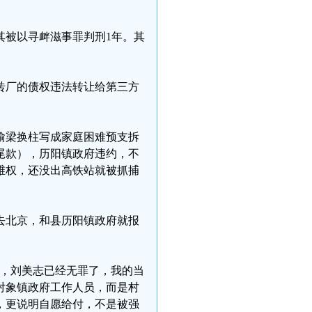
，其被以寻衅滋事罪判刑1年。其
砖厂的债权违法转让给第三方
偷梁换柱写成家庭困难预支拆
付尾款），历阳镇政府违约，不
维权，还没出高铁站就被抓捕
去北京，和县历阳镇政府就报
罪，刘美志已经无罪了，我的当
对象镇政府工作人员，而是村
，更说明自愿给付，不是被强