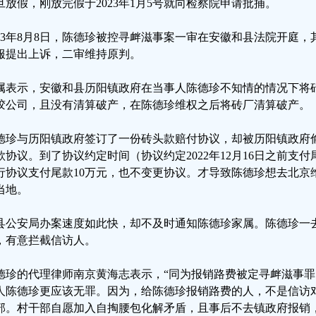
旦放假，刚放完假于2023年1月5号就向检察院申请批捕。
023年8月8日，陈德珍被控寻衅滋事案一审在安徽和县法院开庭
服提出上诉，二审维持原判。
属表示，安徽和县历阳镇政府在当事人陈德珍不知情的情况下将
胶公司，且没有清算破产，在陈德珍维权之后将砖厂清算破产。
德珍与历阳镇政府签订了一份砖头款赔付协议，却被历阳镇政府
款协议。到了协议约定时间（协议约定2022年12月16日之前支
行协议支付尾款10万元，也不变更协议。才导致陈德珍想去北京
当地。
县公安局办案速度如此快，却不及时通知陈德珍家属。陈德珍一
，有意拦截信访人。
德珍的代理律师南京黄海志表示，“同为报销路费被定寻衅滋事
人陈德珍更应该无罪。因为，给陈德珍报销路费的人，不是信访
部。村干部自愿加入自掏腰包化解矛盾，且事后不去镇政府报销