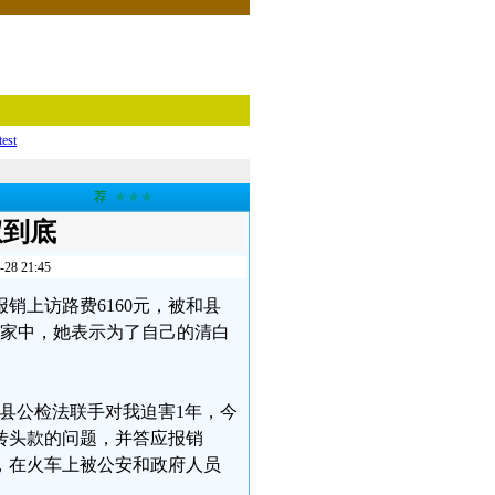
test
荐
★★★
权到底
 21:45
报销上访路费6160元，被和县
回到家中，她表示为了自己的清白
县公检法联手对我迫害1年，今
砖头款的问题，并答应报销
访，在火车上被公安和政府人员