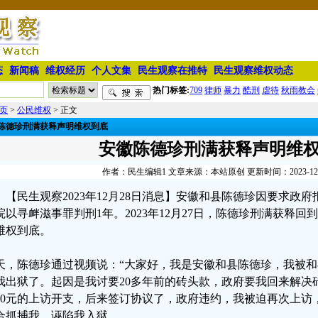
态
新闻稿
维权经历
个人文集
民生观察在推特
民生观察维权动态
热门标签:
709
律师
暴力
酷刑
虐待
秋雨教会
页
>
公民维权
> 正文
陈德珍刑满获释声明维权到底
安徽陈德珍刑满获释声明维
作者：民生编辑1 文章来源：本站原创 更新时间：2023-12-28
【民生观察2023年12月28日消息】安徽和县陈德珍因要求政府
院以寻衅滋事罪判刑1年。2023年12月27日，陈德珍刑满获释
维权到底。
天，陈德珍通过视频说：“大家好，我是安徽和县陈德珍，我被和
我出狱了。起因是我讨要20多年前的砖头款，政府要我回来解决
160元的上访开支，后来签订协议了，政府违约，我被迫再次上
合抓捕我，诬陷我入狱。