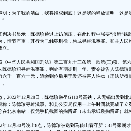
声明：为了我的清白，我将维权到底！这是我的释放证明，这是
！”
其判决书显示，陈德珍通过上访施压，在此过程中强要“报销”钱款
为，情节严重，其行为已触犯刑律，构成寻衅滋事罪。和县人民
成立。
照《中华人民共和国刑法》第二百九十三条第一款第(三)项、第
人陈德珍犯寻衅滋事罪，判处有期徒刑一年。责令被告人陈德珍
币六千一百六十元，追缴到位后用于发还被害人许xx（违法所得
）。
悉，2022年12月28日，陈德珍乘坐G110号高铁，从无锡出发
警称：陈德珍寻衅滋事。和县公安局仅用一上午时间就完成了立案
2分在北京南站，仅凭手机截图的拘留证（未出示纸质拘留证）就
022年12月30号晚上8点，陈德珍被送到马鞍山看守所；31号家