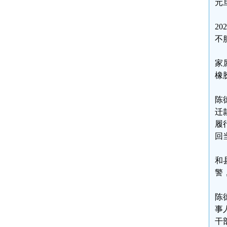
元
2
不
家
橡
陈
迁
履
回
和
警
陈
事
干