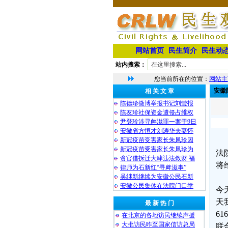
网站首页
民生简介
民生动
站内搜索：
您当前所在的位置：
网站主
安徽
相 关 文 章
陈德珍微博举报书记刘莹报
陈友珍社保资金遭侵占维权
尹登珍涉寻衅滋罪一案于9日
安徽省方恒才刘涛华夫妻怀
新冠疫苗受害家长朱凤珍因
新冠疫苗受害家长朱凤珍为
法
贪官借拆迁大肆违法敛财 福
将
律师为石新红“寻衅滋事”
吴继新继续为安徽公民石新
安徽公民集体在法院门口举
今
天
最 新 热 门
6
在北京的各地访民继续声援
大批访民昨至国家信访总局
联