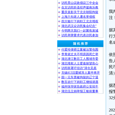
访民景山议政倡议三中全会
在京访民听圣经声援南乐教
我
重庆袁影关于北京朝阳拘留
上海六旬老人遭名誉侵权
注
四大银行下岗职工北京维权
湖北武汉众访民集会纪念“
据
今明两天我们一起聚焦泉城
访民举牌要求代表访民参加
行
名
随 机 推 荐
付爱玲律师立案被法警包围
李青就丈夫不明原因死亡举
依
湖北潜江数百工人围堵市委
告
湖北维权人士爱嘉探望良心
民
访民联署吁信访“清仓见底
无锡413沈愛斌等人案件将开
清
因一元车票被拘留的辽宁退
数百农行下岗职工继续请愿
据
福州张华状告政府公安却不
湖北伍立娟举报工银前董事
报
3
2