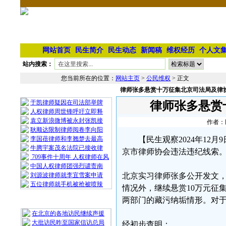
网站首页
民生简介
民生动态
新闻稿
维权经历
个人文
站内搜索：
您当前所在的位置：
网站主页
>
公民维权
> 正文
律师张多悬赏十万征集北京司法局及律
相 关 文 章
于凯律师疑因在司法部举牌
律师张多悬赏
人权律师周世锋呼吁立即释
袁立新浪微博被永封张凯接
作者：民
耿顺达限制律师阅卷李向阳
李国蓓律师和李翘楚去最高
【民生观察2024年12
牛腾宇案茂名法院已接收律
京市律师协会违法违纪线索
709事件十周年 人权律师在风
中国人权律师团强烈谴责南
刘源波律师就李宜雪案申请
北京实习律师张多公开发文
五位律师就手机被抢被喷辣
情况外，继续悬赏10万元征
两部门的藏污纳垢情形。对于
最 新 热 门
在北京的各地访民继续声援
大批访民昨至国家信访总局
经初步查明：