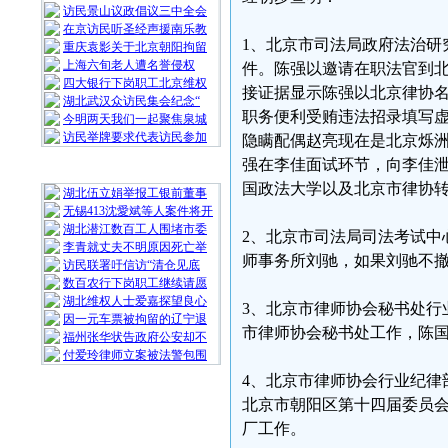
访民景山议政倡议三中全会
在京访民听圣经声援南乐教
1、北京市司法局政府法治研
重庆袁影关于北京朝阳拘留
上海六旬老人遭名誉侵权
件。陈强以邀请在职法官到
四大银行下岗职工北京维权
接证据显示陈强以北京律协
湖北武汉众访民集会纪念“
职务便利受贿违法招录填写
今明两天我们一起聚焦泉城
访民举牌要求代表访民参加
隐瞒配偶赵亮现在是北京烁
强在李佳面试环节，向李佳
随 机 推 荐
国政法大学以及北京市律协
湖北伍立娟举报工银前董事
无锡413沈愛斌等人案件将开
湖北潜江数百工人围堵市委
2、北京市司法局司法考试中
李青就丈夫不明原因死亡举
师事务所刘驰，如果刘驰不
访民联署吁信访“清仓见底
数百农行下岗职工继续请愿
湖北维权人士爱嘉探望良心
3、北京市律师协会秘书处行
因一元车票被拘留的辽宁退
市律师协会秘书处工作，陈
福州张华状告政府公安却不
付爱玲律师立案被法警包围
4、北京市律师协会行业纪律
北京市朝阳区第十四届委员
厂工作。