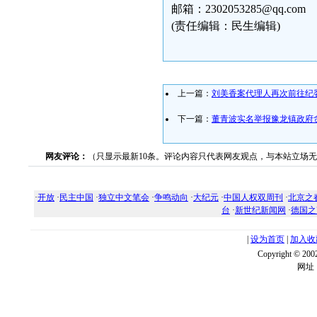
邮箱：2302053285@qq.com
(责任编辑：民生编辑)
上一篇：
刘美香案代理人再次前往纪
下一篇：
董青波实名举报豫龙镇政府
网友评论：
（只显示最新10条。评论内容只代表网友观点，与本站立场
·
开放
·
民主中国
·
独立中文笔会
·
争鸣动向
·
大纪元
·
中国人权双周刊
·
北京之
台
·
新世纪新闻网
·
德国之
|
设为首页
|
加入收
Copyright ©
网址：w