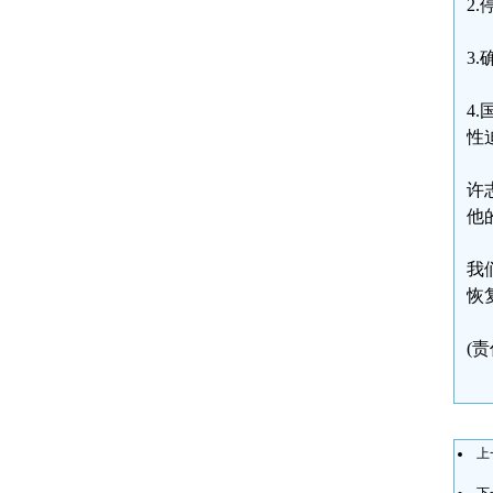
2
3
4
性
许
他
我
恢
(
上