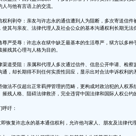
的人与他有言语上的交流。
信权利剥夺：亲友与许志永的通信遭到人为阻断，多次寄送信件
，使其与亲友、法律代理人及社会公众的基本沟通权利长期无法
格尊严受辱：许志永在狱中缺乏最基本的生活尊严，狱方以多种
续摧残其心理与人格为目的。
律渠道受阻：亲属和代理人多次通过信件、信息公开申请、检察
沟通，却长期得不到任何实质性回应，显示出对合法申诉权利的
些做法不仅超出正常羁押管理的范畴，更构成对政治犯的人权系
、摧残人格、阻碍法律救济，完全违背中国法律和国际人权公约
们呼吁：
.立即恢复许志永的基本通信权利，允许他与家人、朋友及法律代