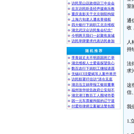
访民景山议政倡议三中全会
室
在京访民听圣经声援南乐教
重庆袁影关于北京朝阳拘留
上海六旬老人遭名誉侵权
通
四大银行下岗职工北京维权
收
湖北武汉众访民集会纪念“
今明两天我们一起聚焦泉城
访民举牌要求代表访民参加
人
持
随 机 推 荐
李青就丈夫不明原因死亡举
湖北维权人士爱嘉探望良心
法
数百农行下岗职工继续请愿
求
无锡413沈愛斌等人案件将开
访民联署吁信访“清仓见底
湖北伍立娟举报工银前董事
这
福州张华状告政府公安却不
信
湖北潜江数百工人围堵市委
因一元车票被拘留的辽宁退
付爱玲律师立案被法警包围
我
1