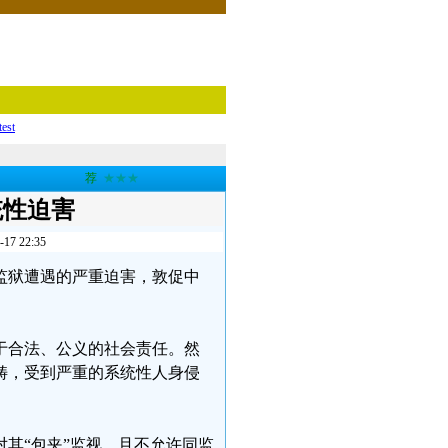
test
荐
★★★
统性迫害
 22:35
监狱遭遇的严重迫害，敦促中
于合法、公义的社会责任。然
畴，受到严重的系统性人身侵
其“包夹”监视，且不允许同监