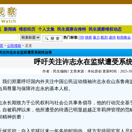
态
新闻稿
维权经历
个人文集
民生观察在推特
民生观察维权动态
热门标签:
709
律师
暴力
酷刑
虐待
秋雨教会
页
>
公民维权
> 正文
关注许志永在监狱遭受系统性迫害
呼吁关注许志永在监狱遭受系
作者：民生编辑1 文章来源：本站原创 更新时间：2025-10-17
我们郑重呼吁国内外关注中国公民运动领袖许志永在山东鲁南
当局尊重与保障许志永的基本人权。
志永长期致力于公民权利与社会公共事务倡导，他的行动完全基
，自被羁押以来，他所遭受的待遇已明显超越正常羁押管理的范
和精神折磨：
天候监控：自入监狱以来一年多的时间内，狱方安排同监室人员对