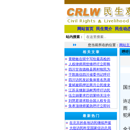
网站首页
民生简介
民生动
站内搜索：
您当前所在的位置：
网站主
呼吁
相 关 文 章
黄晓敏在狱中写给最高检的
人权律师周世锋呼吁立即释
四川甘孜德格县两村牧民为
于凯致信四川省委书记呼吁
四川访民发起集体签名恳请
童斌被羁押近两月公民接龙
国
江苏吴继新汤树秀呼吁访民
伍立娟要求巴切莱特关注中
刘慧君请求联合国人权专员
许
朱孝顶律师紧急呼吁立即叫
而
犯
最 新 热 门
在北京的各地访民继续声援
大批访民昨至国家信访总局
全