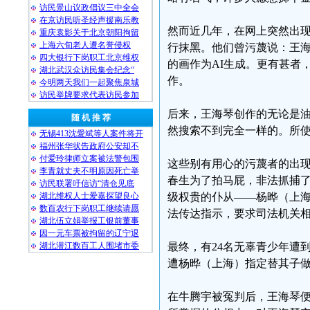
访民景山议政倡议三中全会
在京访民听圣经声援南乐教
然而近几年，在网上突然出
重庆袁影关于北京朝阳拘留
上海六旬老人遭名誉侵权
行抹黑。他们曾污蔑说：王
四大银行下岗职工北京维权
的画作为AI生成。更有甚者
湖北武汉众访民集会纪念“
作。
今明两天我们一起聚焦泉城
访民举牌要求代表访民参加
后来，王海琴创作的无论是
随 机 推 荐
然搜索不到完全一样的。所
无锡413沈愛斌等人案件将开
福州张华状告政府公安却不
付爱玲律师立案被法警包围
这些别有用心的污蔑者的出现
李青就丈夫不明原因死亡举
春生为了拍马屁，非法抓捕
访民联署吁信访“清仓见底
湖北维权人士爱嘉探望良心
级权贵的仆从——杨晔（上
数百农行下岗职工继续请愿
法传达指示，要求司法机关
湖北伍立娟举报工银前董事
因一元车票被拘留的辽宁退
湖北潜江数百工人围堵市委
最终，有24名无辜青少年遭
遭杨晔（上海）指定替其子做
在牛腾宇被冤判后，王海琴