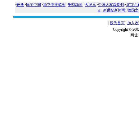
·
开放
·
民主中国
·
独立中文笔会
·
争鸣动向
·
大纪元
·
中国人权双周刊
·
北京之
台
·
新世纪新闻网
·
德国之
|
设为首页
|
加入收
Copyright ©
网址：w