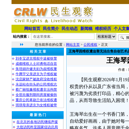
网站首页
民生简介
民生动态
新闻稿
维权经历
个人文
站内搜索：
您当前所在的位置：
网站主页
>
公民维权
> 正文
王海琴因维权遭迫害无法出售自创艺术
相 关 文 章
刘冬宝进京维权中途被铁警
王海琴
成都维权人士邱勇电话自首
朱培娟许健夫妇为叔维权屡
作者：民
牛腾宇父亲进京为子维权被
沈启家财产被政府没收维权
【民生观察2026年1
永远站在街头的公民维权志
权贵的仆从以及广东省当局
蔡广丽抵豫维权遭非法拘禁
被污蔑为劣质打印品，精心的
全世欣服刑期间房屋被偷拆
重庆公民蒋勋兰依法维权遭
品，从而导致生活陷入困境
琪琪母亲进京为女维权被带
王海琴出生在一个书香门第
最 新 热 门
自幼爱好画画，由于她对每
在北京的各地访民继续声援
大批访民昨至国家信访总局
略有名气，许多人愿意掷千