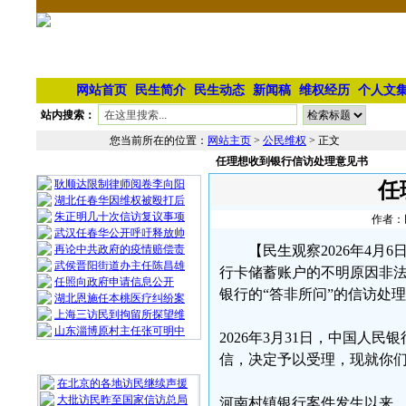
网站首页
民生简介
民生动态
新闻稿
维权经历
个人文
站内搜索：
您当前所在的位置：
网站主页
>
公民维权
> 正文
任理想收到银行信访处理意见书
相 关 文 章
耿顺达限制律师阅卷李向阳
任
湖北任春华因维权被殴打后
朱正明几十次信访复议事项
作者：民
武汉任春华公开呼吁释放帅
再论中共政府的疫情赔偿责
【民生观察2026年4
武侯晋阳街道办主任陈昌雄
行卡储蓄账户的不明原因非
任照向政府申请信息公开
银行的“答非所问”的信访处
湖北恩施任本桃医疗纠纷案
上海三访民到拘留所探望维
山东淄博原村主任张可明中
2026年3月31日，中国人民
信，决定予以受理，现就你
最 新 热 门
在北京的各地访民继续声援
大批访民昨至国家信访总局
河南村镇银行案件发生以来