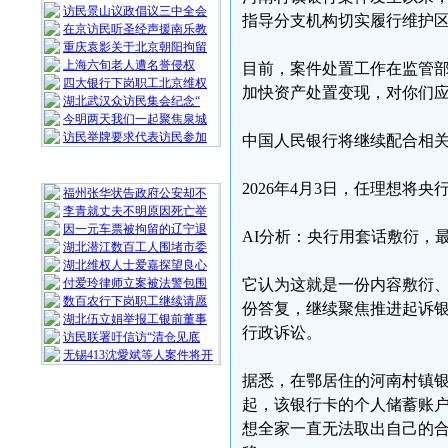
访民景山议政倡议三中全会
指导分支机构切实履行维护
在京访民听圣经声援南乐教
重庆袁影关于北京朝阳拘留
上海六旬老人遭名誉侵权
目前，案件处置工作在监管
四大银行下岗职工北京维权
加快资产处置变现，对你们
湖北武汉众访民集会纪念“
今明两天我们一起聚焦泉城
访民举牌要求代表访民参加
中国人民银行将继续配合相
随 机 推 荐
2026年4月3日，任理想将
福州张华状告政府公安却不
李青就丈夫不明原因死亡举
因一元车票被拘留的辽宁退
AI分析：央行用套话敷衍，
湖北潜江数百工人围堵市委
湖北维权人士爱嘉探望良心
付爱玲律师立案被法警包围
它认为这就是一份内容敷衍
数百农行下岗职工继续请愿
份答复，继续聚焦推进起诉
湖北伍立娟举报工银前董事
行政诉讼。
访民联署吁信访“清仓见底
无锡413沈愛斌等人案件将开
据悉，在鄂居住的河南村镇银
起，该银行卡的个人储蓄账
想全家一直无法取出自己的