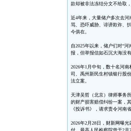
款却被非法冻结分文不给取
近4年来，大量储户多次去河
骂、恐吓威胁、诽谤欺诈、
今俱在。
自2025年以来，储户们对
报，但举报信如石沉大海没
2026年1月中旬，数十名
司、禹州新民生村镇银行股
法立案。
天津吴哲（北京）律师事务
的财产损害赔偿纠纷一案，
《投诉书》，请求责令河南
2026年2月28日，财新网
付。最高人民检察院曾于2月