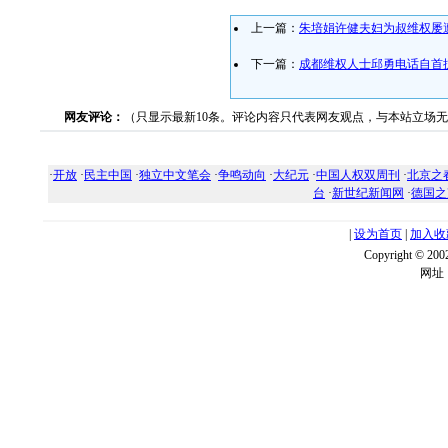
上一篇：
朱培娟许健夫妇为叔维权屡
下一篇：
成都维权人士邱勇电话自首
网友评论：
（只显示最新10条。评论内容只代表网友观点，与本站立场
·
开放
·
民主中国
·
独立中文笔会
·
争鸣动向
·
大纪元
·
中国人权双周刊
·
北京之
台
·
新世纪新闻网
·
德国之
|
设为首页
|
加入收
Copyright ©
网址：w