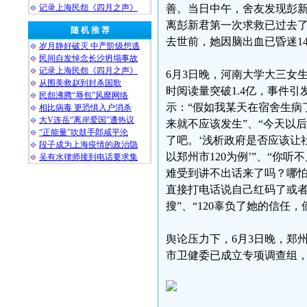
记录上海民怨《四月之声》
善。当日中午，舍友发现彭新
离彭新君第一次求救已过去了
随 机 推 荐
去世前，她因脑出血已昏迷1
岁月静好破灭 中产阶级想逃
民间自发悼念长沙坍塌事故
记录上海民怨《四月之声》
6月3日晚，河南大学大三女
从围美救赵到封杀国歌
时阅读量突破1.4亿，事件
民怨沸腾“辱包”风靡网络
示：“假如我某天在宿舍生病
相比病毒 更恐惧入户消杀
大V连岳“离岸爱国”遭热议
来就不应该发生”、“今天以
“正能量”吹鼓手郎咸平沦
了吧。‘浅析政府是否应该让
段子成为上海疫情的政治隐
以郑州市120为例’​”、“
吴有水律师接到电话要求集
难受到讲不出话来了吗？哪怕
直接打电话说自己红码了或者
搜”、“120辜负了她的信任
舆论压力下，6月3日晚，郑
市卫健委已成立专项调查组