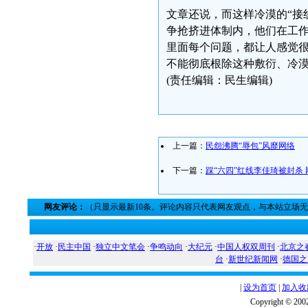
文章还说，而这样冷漠的“接
争抢挤进体制内，他们在工作
里面每个问题，都让人感觉
不能彻底根除这种敷衍、冷
(责任编辑：民生编辑)
上一篇：
民怨沸腾“辱包”风靡网络
下一篇：
踩“六四”红线李佳琦被封杀
网友评论：
（只显示最新10条。评论内容只代表网友观点，与本站立场
·
开放
·
民主中国
·
独立中文笔会
·
争鸣动向
·
大纪元
·
中国人权双周刊
·
北京之
台
·
新世纪新闻网
·
德国之
|
设为首页
|
加入收
Copyright ©