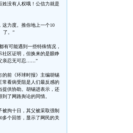
百姓没有人权哦！公信力就是
，这力度。推你地上一个10
）了。”
户都有可能遇到一些特殊情况，
示社区证明，但换来的是眼睁
父亲忍无可忍……”
方的前《环球时报》主编胡锡
正常看病受阻是人们最反感的
当提供协助。胡锡进表示，还
得到了网路舆论的同情。
子被拘十日，其父被采取强制
00多个回答，显示了网民的关