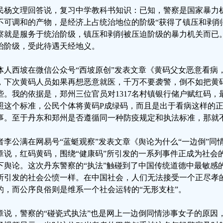
民杨文理回答说，复习中学教科书知识：已知，警察是国家暴力
不可调和的产物，是经济上占统治地位的阶级“获得了镇压和剥削
察就是服务于统治阶级，镇压和剥削被压迫阶级的暴力机关而已
治阶级，受此待遇天经地义。
体人西坡在微信公众号“西坡原创”发表文章《黄码父女恶意看病
，下次黄码人员如果再想恶意就医，千万不要袭警，倒不如把黄
些。我的依据是，郑州三位官员对1317名村镇银行储户赋红码
照这个标准，公民个体将黄码P成绿码，而且是出于看病这样的
事。至于丹东和郑州是否遵循同一种防疫规定和执法标准，那就
者李公满在网易号“蓝蜓观察”发表文章《舆论为什么“一边倒”同
章说，红码黄码，围绕“健康码”所引发的一系列事件正成为社会
下舆论。这次丹东警察的“执法”触碰到了中国传统道德中最敏感
所引发的社会公愤一样。在中国社会，人们无法接受一个正尽孝
的，而公序良俗则是维系一个社会运转的“无形支柱”。
章说，警察的“碰瓷式执法”也是网上一边倒同情涉事女子的原因