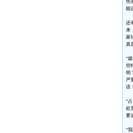
伤
能
还
来
家
真
“
些
明
严
语
“
处
要
“