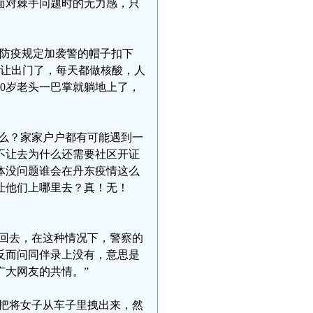
面对棘手问题时的无力感，只
反防疫规定加袭警的帽子扣下
不让出门了，每天都做核酸，人
0岁老头一巴掌就躺地上了，
…么？家家户户都有可能遇到一
不让去为什么还需要社区开证
体没问题谁会在丹东疫情这么
让他们上哪里去？真！无！
要回去，在这种情况下，警察的
反而问同伴录上没有，意思是
广大网友的共情。”
一把将女子从车子里拽出来，然