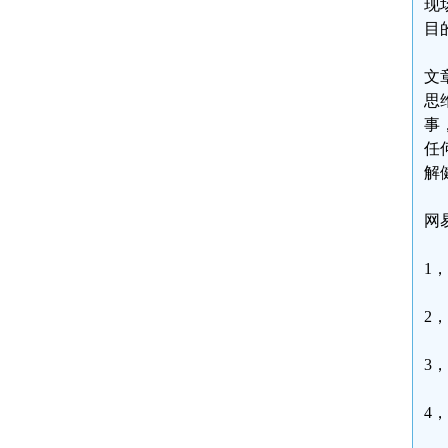
现
目
文
思
事
任
解
网
1
2
3
4