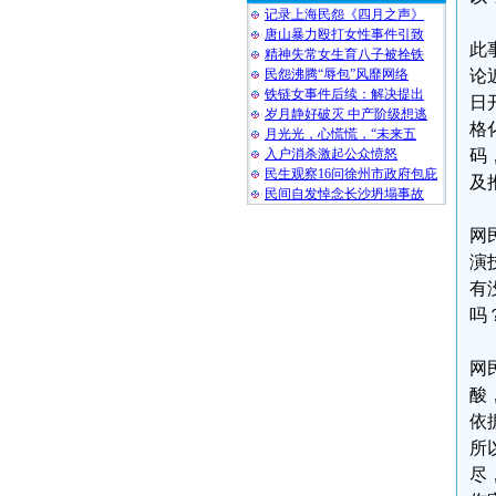
记录上海民怨《四月之声》
唐山暴力殴打女性事件引致
此
精神失常女生育八子被拴铁
民怨沸腾“辱包”风靡网络
论
铁链女事件后续：解决提出
日
岁月静好破灭 中产阶级想逃
格
月光光，心慌慌，“未来五
入户消杀激起公众愤怒
码
民生观察16问徐州市政府包庇
及
民间自发悼念长沙坍塌事故
网
演
有
吗
网
酸
依
所
尽