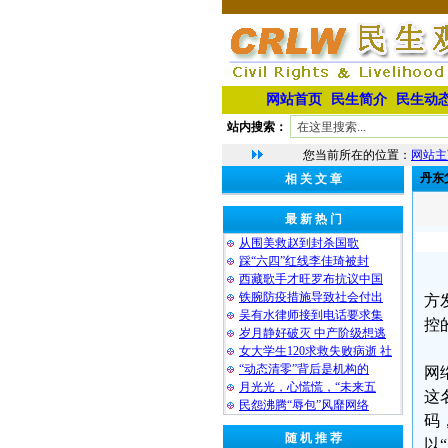
网站首页
民生简介
民生动
站内搜索：
您当前所在的位置：
网站主
丹东
相 关 文 章
最 新 热 门
从围美救赵到封杀国歌
踩“六四”红线李佳琦被封
西藏歌手才旺罗布抗议中国
铁腕防疫措施导致社会付出
方
吴有水律师接到电话要求集
控
岁月静好破灭 中产阶级想逃
女大学生120求救失败病逝 社
“动态清零”背后是机构的
网
月光光，心慌慌，“未来五
这
民怨沸腾“辱包”风靡网络
码
随 机 推 荐
以