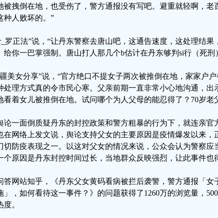
她被拽倒在地，也受伤了，警方通报没有写吧。避重就轻啊，老
这种人败坏的。”
Mr_罗正法”说，“让丹东警察去唐山吧，这通告速度，这处理结果
。给你一巴掌强制。唐山打人那几个b估计在丹东够判si行（死刑
新疆美女分享”说，“官方绝口不提女子两次被推倒在地，家家户
种处理方式真的令市民心寒。父亲前期一直非常小心地沟通，出
地看着女儿被推倒在地。试问哪个为人父母的能忍得了？70岁老
舆论一面倒质疑丹东的封控政策和警方粗暴的行为下，就连亲官
也在网络上发文说，舆论支持父女的主要原因是疫情爆发以来，
刀切防疫表现之一。以这对父女的情况来说，公众会认为警察应
一个原因是丹东封控时间过长，当地群众反映强烈，让此事件也
问答网站知乎，《丹东父女黄码看病被拦后袭警，警方通报「女
施」，如何看待这一事件？》的问题获得了1260万的浏览量，50
热度。