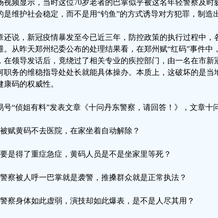
场视频显示，当时这位70岁老者的巴掌似乎被这名年轻警察及时
的是维护社会稳定，而不是用“钓鱼”的方式诱导对方犯罪，制造
章还说，新冠疫情暴发至今已近三年，防控政策的执行过程中，
维。从昨天郑州纪委公布的处理结果看，在郑州赋“红码”事件中
，在领导发话后，竟绕过了相关专业的疾控部门，由一名在市新
何职务的维稳指导处处长就能具体操办。本质上，这破坏的是当
健康码的权威性。
易号“侦姐有料”发表文章《十问丹东警察，请回答！》，文章十
，被赋黄码不去医院，在家坐着自动解除？
，要是得了重症急症，黄码人员是不是坐家里等死？
，警察被人呼一巴掌就是袭警，推搡群众就是正常执法？
，警察身体如此虚弱，演技却如此爆表，是不是人尽其用？