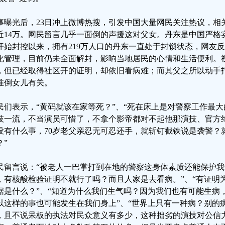
事曝光后，23日冲上微博热搜，引发中国大量网民关注热议，相关
近14万。网民留言几乎一面倒的声援这对父女。丹东是中国严格实
开始封控以来，拥有219万人口的丹东一直处于封锁状态，网友
化管理，目前仍未全面解封，影响当地居民的心情和生活便利。
，但已经取得社区开的证明，却依旧看病难；而其父之所以动手
推倒女儿有关。
民们表示，“黄码就该在家等死？”、“死在床上是对警察工作最大
技一流，不当演员可惜了，不拿个影帝都对不起他那演技、官方
没有什么事，70岁老父亲忍无可忍还手，就斩钉截铁说是袭警？
？”
民留言说：“被老人一巴掌打到在地的警察这身体素质还能保护我
，有核酸检验证明不就行了吗？而且人家是去看病。”、“有证明
据是什么？”、“知道为什么我们生气吗？因为我们也有可能生病
以这样的事也可能发生在我们身上”、“世界上只有一种病？别的病
，且不说呆板的执法对民众意义有多少，这种拙劣的演技对公信