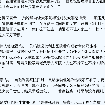
害，普通老百姓对大多数政策服从的多，但是也要考虑普通人在
说社会素质的提升是需要多方面的。”
有网民表示，“舆论导向让大家觉得这对父女罪恶滔天，一顶违
，道德和法律都占到了、父女俩一点问题都没有，丹东封2个月
社区给开了证明了，凭什么不让去，劝返还不让人家上车，挨了7
是人民好警察。”
媒体人张晓磊”说，“黄码就没权利去医院看病或者拿药只能等…
特殊情况，核酸也做了，社区证明也开了，为什么不让去医院？
？为什么还不让人家回家？还要怎么配合才可以去医院？如果身
重的时候，冒着风险载着老父亲去医院？去也不行回也不行！那
！”
占豪”说，“当遇到警察阻拦时，虽然激动但她依然表示不看了，
置就是不太合理的，既不让路让女子回去，又不解释为啥拦着，
追究女子责任，结果矛盾激化了……警察被袭，结果却没有得到
我是爱吃肉的小龙虾”说，“完整视频有，警察问录上了吗？之后