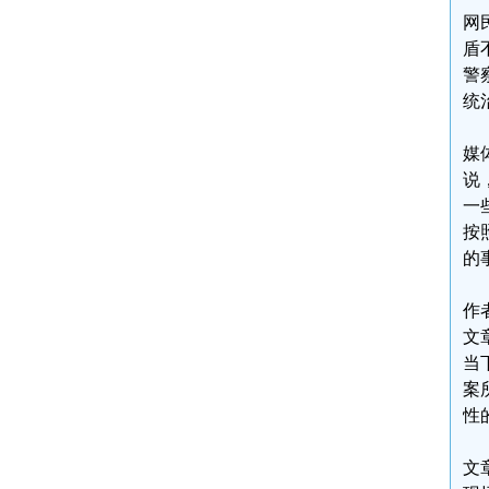
网
盾
警
统
媒
说
一
按
的
作
文
当
案
性
文