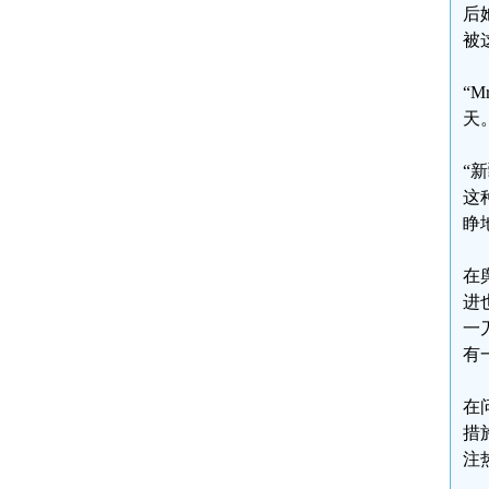
后
被
“
天
“
这
睁
在
进
一
有
在
措
注