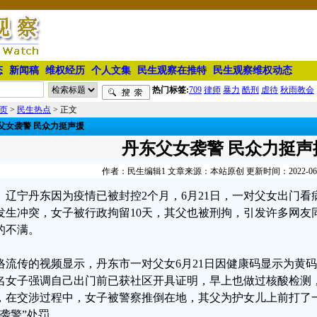
态
新闻稿
维权经历
个人文集
民生观察在推特
民生观察维权动态
热门标签:
709
律师
暴力
酷刑
虐待
秋雨教会
页
>
民生热点
> 正文
父女袭警 民众力挺声援
丹东父女袭警 民众力挺声
作者：民生编辑1 文章来源：本站原创 更新时间：2022-06-24
辽宁丹东因为疫情已被封控2个月，6月21日，一对父女出门
发生冲突，女子被行政拘留10天，其父也被刑拘，引发许多网友
的不满。
络流传的视频显示，丹东市一对父女6月21日因健康码显示为黄码
名女子强调自己出门前已获社区开具证明，早上也做过核酸检测
，在交涉过程中，女子被警察推倒在地，其父为护女儿上前打了
“袭警”处罚。