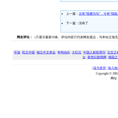
上一篇：
古有“指鹿为马”，今有“指鼠
下一篇：没有了
网友评论：
（只显示最新10条。评论内容只代表网友观点，与本站立场
·
开放
·
民主中国
·
独立中文笔会
·
争鸣动向
·
大纪元
·
中国人权双周刊
·
北京之
台
·
新世纪新闻网
·
德国之
|
设为首页
|
加入收
Copyright ©
网址：w