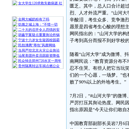
女大学生120求救失败病逝 社
匮乏。其中，总人口合计超过
烈、人才外流严重。“山河大
随 机 推 荐
全网大喊奶粉有了吗
辛酸泪，考生众多、竞争激
饥饿之城上海：“不惜一切
愿景是四省考生心酸的理想
二十大的召开令人恐惧的安
网民指出的：“山河大学的构
胡鑫宇案疑点重重舆论炸锅
宁波十六岁女生疑因校园霸
子考到高分而报不到好学校的
民怨沸腾“辱包”风靡网络
当局严控北京火灾公众舆论
随着“山河大学”成为微博、
汕尾美团外卖员因薪资降低
民众悼念郑州720水灾一周年
南网民说：“教育资源分布不
贵州隔离转运车祸点燃公众
忍不住哭。有些人把它当玩笑
们的一个心愿，一场梦。”也
败了90%以上的外地考生。”
7月2日，“#山河大学”的
严厉打压其舆论热度。网民因
指出原因是“今天让你们敢自
中国教育部副部长吴岩7月6