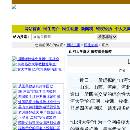
网站首页
民生简介
民生动态
新闻稿
维权经历
个人文
站内搜索：
您当前所在的位置：
网站主页
>
民生热点
> 正文
山河大学爆火 做梦都是做梦
相 关 文 章
淄博烧烤爆火显示中国社会
舆论热议大学教授遭学生“
女大学生120求救失败病逝 社
作者：民
最 新 热 门
近日，一所虚拟的“山河大
从围美救赵到封杀国歌
——山东、山西、河南、河北
踩“六四”红线李佳琦被封
造出一所四省交界的综合性大
西藏歌手才旺罗布抗议中国
河大学”的官网、校训、校徽
铁腕防疫措施导致社会付出
吴有水律师接到电话要求集
只是四省的网民，越来越多
岁月静好破灭 中产阶级想逃
正能量“二舅”受官媒加持
“山河大学”作为一个网络梗
药物短缺致民众愤怒和焦虑
跪地示众的罪名：没戴口罩
的重要发祥地，与高考大省、