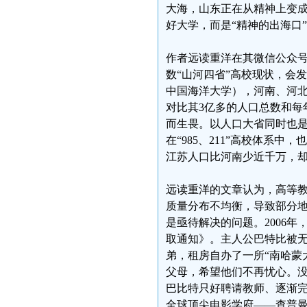
大海，山东正在从精神上变成
好大学，而是“精神的出海口
作者远读重洋在其微信公众号
数“山河四省”高校现状，会
中国海洋大学），河南、河北、
对比其3亿多的人口总数和每
而生畏。以人口大省同时也
在“985、211”高校体系
江苏人口比河南少近千万，却坐拥
远读重洋的文章认为，高等
质量分布不均衡，导致部分地
是亟待解决的问题。2006
取通知》。主人公巴特比被
弟，租房自办了一所“南哈蒙
父母，希望他们不再忧心。
巴比特只好聘请教师、逐渐
全球顶尖电影学府——查普曼