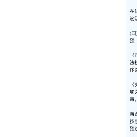
在
讼
(
预
《
法
序
《
够
审
海
按
预