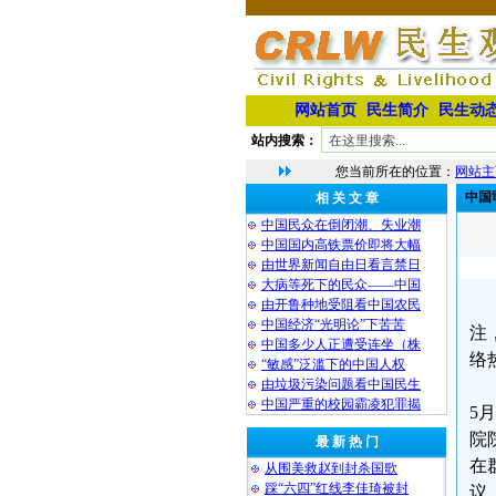
网站首页
民生简介
民生动
站内搜索：
您当前所在的位置：
网站主
中国
相 关 文 章
中国民众在倒闭潮、失业潮
中国国内高铁票价即将大幅
由世界新闻自由日看言禁日
大病等死下的民众——中国
由开鲁种地受阻看中国农民
中国经济“光明论”下苦苦
注
中国多少人正遭受连坐（株
络
“敏感”泛滥下的中国人权
由垃圾污染问题看中国民生
中国严重的校园霸凌犯罪揭
5
院
最 新 热 门
在
从围美救赵到封杀国歌
踩“六四”红线李佳琦被封
议