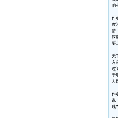
响
作
度
情
厚
要
天
入
过
于
人
作
说
现