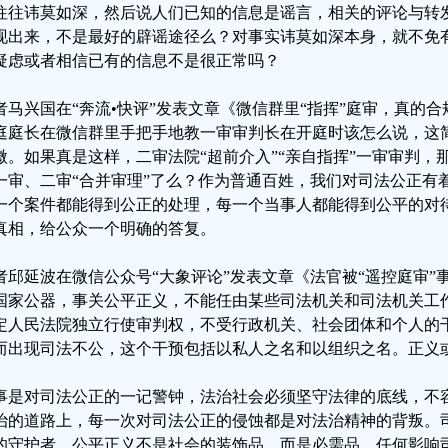
往往讳莫如深，然后说人们已知的信息是谣言，相关的评论与转
现出来，不是最好的辟谣途径么？对事实讳莫如深本身，就不免
疑虑或者相信已有的信息不是很正常吗？
者马兴国在“奔流•快评”发表文章《微信群里“指挥”庭审，真的
庭庭长在微信群里手把手地教一审审判长在开庭时该怎么说，这
微。如果真是这样，二审法院“超前介入”“亲自指挥”一审审判，
一审、二审“合并审理”了么？作为普通百姓，我们对司法公正有
一个案件都能得到公正的处理，每一个当事人都能得到公平的对
真相，给公众一个明确的答复。
者邱延波在微信公众号“大象评论”发表文章《法官被“遥控庭审”
国家公器，事关公平正义，不能任由某些司法机关和司法机关工
定人民法院独立行使审判权，不受行政机关、社会团体和个人的
而出现司法不公，这个干预包括以私人之名和以组织之名。正义
事是对司法公正的一记警钟，法治社会必须坚守法律的底线，不
治的道路上，每一次对司法公正的侵蚀都是对法治精神的背叛。
的守护者。公平正义不是社会的装饰品，而是必需品，任何影响