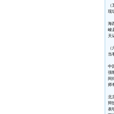
（
现
海
峻
天
（
当
中
强
间
师
北
辩
表