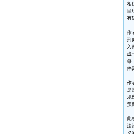
相
呈
有
作
刑
入
成
每
件
作
是
规
预
此
法
义