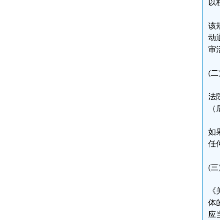
以
该
动
审
(
法
（
如
任
(
《
体
应