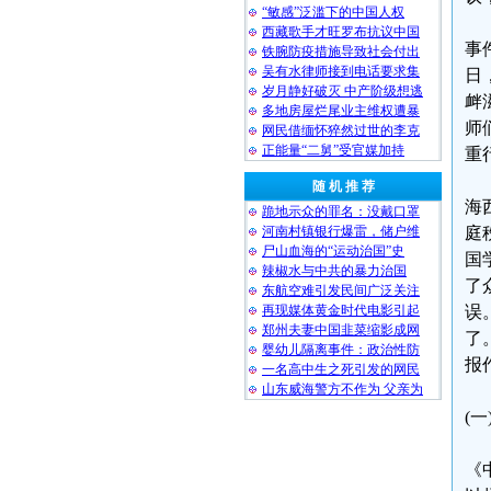
“敏感”泛滥下的中国人权
西藏歌手才旺罗布抗议中国
事
铁腕防疫措施导致社会付出
吴有水律师接到电话要求集
日
岁月静好破灭 中产阶级想逃
衅
多地房屋烂尾业主维权遭暴
师
网民借缅怀猝然过世的李克
正能量“二舅”受官媒加持
重
随 机 推 荐
海
跪地示众的罪名：没戴口罩
河南村镇银行爆雷，储户维
庭
尸山血海的“运动治国”史
国
辣椒水与中共的暴力治国
了
东航空难引发民间广泛关注
再现媒体黄金时代电影引起
误
郑州夫妻中国韭菜缩影成网
了
婴幼儿隔离事件：政治性防
报
一名高中生之死引发的网民
山东威海警方不作为 父亲为
(
《