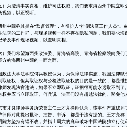
五）为澄清事实真相，维护司法权威，我们要求海西州中院立即
场视频，以正视听。
西州中院称其是在“监督管理”，有辩护人“推倒法庭工作人员”。
县法院的工作群，与现场视频一样不存在隐私问题，我们要求海
记录及事件现场视频，以查明真相。
六）我们希望海西州政法委、青海省高院、青海省检察院向我们
事方的海西州中院的一面之辞。
国政法大学法学院何兵教授认为，为保障法律实施，我国法律赋
制取证权，但其取证权与公检法取证权的目的是一致的，都是维
律师发现法官违法，如果不立即取证，证据很可能永远取不到了
有权并应当立即取证。何兵说，法官们没有超越法律的、豁免他
京市才良律师事务所荣誉主任王才亮律师认为，该事件严重破坏
护律师对此提出批评、控告、申诉，都是于法有据的。王才亮称，
明院方坚持有错不改，并指上周六的庭审破坏中国法院独立行使