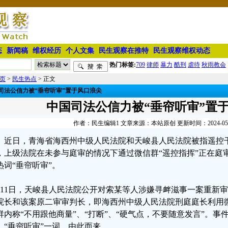
态
新闻稿
维权经历
个人文集
民生观察在推特
民生观察维权动态
热门标签:
709
律师
暴力
酷刑
虐待
秋雨教会
页
>
民生热点
> 正文
司法公信力被“垂帘听审”置于风口浪尖
中国司法公信力被“垂帘听审”置
作者：民生编辑1 文章来源：本站原创 更新时间：2024-05-17
近日，青海省海西州中级人民法院和天峻县人民法院被指遥控
，上级法院在未参与庭审的情况下通过微信群“遥控指挥”正在庭
热词“垂帘听审”。
月11日，天峻县人民法院公开对索某等人涉嫌寻衅滋事一案重新
院长和该案原二审审判长，即海西州中级人民法院刑庭庭长利用
群内称“不用跟他商量”、“打断”、“硬气点，不要随意发言”。事
，“垂帘听审”一词，由此而来。