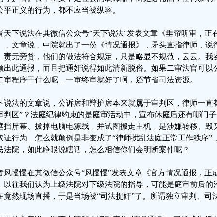
公平正义的行为，都不应当被纵容。
者天下说法在其微信公众号“天下说法”发表文章《垂帘听审，正
》，文章说，中院就出了一份《情况通报》，矛头直指律师，说
，责无旁贷，他们的做法符合规定，只是略显不规范，云云。我
颜出此通报，而且把通奸说得如此清新脱俗。如果二审法官可以
二审程序干什么呢，一审终审就好了啊，还节省司法资源。
下说法的文章说，公诉席和辩护席本来就属于审判区，律师一直
审判区”？法庭纪律约束的是庭审活动中，宣布休庭后还有哪门
遮挡屏幕、拔掉电脑电源线，并试图搬走主机，是涉嫌转移、毁
取证行为，怎么就颠倒是非变成了“律师扰乱法庭正常工作秩序”，
民法院，如此睁眼说瞎话，怎么相信你们会明断案件呢？
者风慢慢在其微信公众号“风慢慢”发表文章《官方情况通报，正
，以往我们认为上级法院对下级法院的指导，可能是庭审前后的
在竟然现场直播，于是当场被“司法捉奸”了。所谓独立审判、司