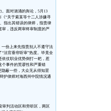
。面对汹涌的舆论，5月13
布《“关于索某等十二人涉嫌寻
现、指出其错误的律师，指责律
庭审，违反两审终审制度的严
。一份上来先指责别人不遵守法
“法官垂帘听审”热度。毕竟全
还依仗职业优势倒打一耙，惹
这个事件的荒谬性和严重错
更隐蔽一些，大众无从得知罢
体辩护律师对海西州中院情况通
分设审判活动区和旁听区，两区