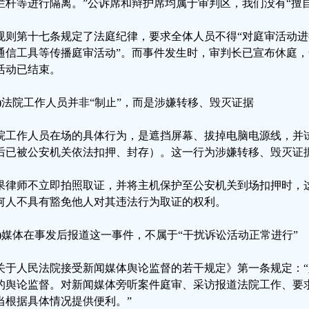
栏杆等进行隔离。”公诉席和辩护席均属于审判区，我们没有“擅
规则第十七条规定了法庭纪律，要求全体人员不得“对庭审活动
通信工具等传播庭审活动”。而事件发生时，审判长已宣布休庭
活动已结束。
二)法院工作人员并非“制止”，而是涉嫌转移、毁灭证据
院工作人员在场的具体行为，是遮挡屏幕、拔掉电脑电源线，并
后已被公安机关依法扣押、封存）。这一行为涉嫌转移、毁灭证
果律师不立即拍照取证，并将主机保护至公安机关到场扣押时，
何人不具有豁免他人对其违法行为取证的权利。
三)媒体在事发后报道这一事件，不属于“干扰诉讼活动正常进行”
关于人民法院接受新闻媒体舆论监督的若干规定》第一条规定：
的舆论监督。对新闻媒体旁听案件庭审、采访报道法院工作、要
当根据具体情况提供便利。”