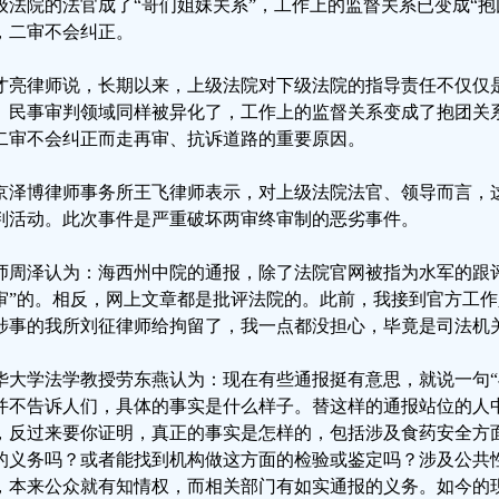
级法院的法官成了“哥们姐妹关系”，工作上的监督关系已变成“抱
，二审不会纠正。
才亮律师说，长期以来，上级法院对下级法院的指导责任不仅仅
、民事审判领域同样被异化了，工作上的监督关系变成了抱团关
二审不会纠正而走再审、抗诉道路的重要原因。
京泽博律师事务所王飞律师表示，对上级法院法官、领导而言，
判活动。此次事件是严重破坏两审终审制的恶劣事件。
师周泽认为：海西州中院的通报，除了法院官网被指为水军的跟
审”的。相反，网上文章都是批评法院的。此前，我接到官方工
涉事的我所刘征律师给拘留了，我一点都没担心，毕竟是司法机
华大学法学教授劳东燕认为：现在有些通报挺有意思，就说一句“
并不告诉人们，具体的事实是什么样子。替这样的通报站位的人
，反过来要你证明，真正的事实是怎样的，包括涉及食药安全方
的义务吗？或者能找到机构做这方面的检验或鉴定吗？涉及公共
，本来公众就有知情权，而相关部门有如实通报的义务。如今的