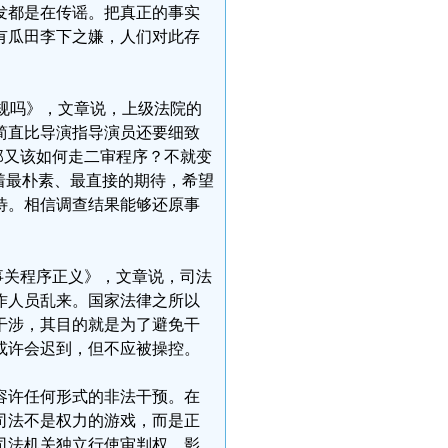
发都是在传谣。把真正的事实
有瓜田李下之嫌，人们对此存
合规吗》，文章说，上级法院的
简直比导演指导演员还要细致
那又该如何走二审程序？不就变
着最朴素、最直接的期待，希望
待。相信调查结果能够还原事
事关程序正义》，文章说，司法
作人员乱来。国家法律之所以
干涉，其目的就是为了避免干
或许会迟到，但不应被操控。
容许任何形式的非法干预。在
司法不是权力的游戏，而是正
司法机关独立行使审判权、影