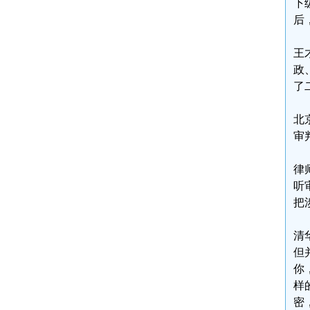
下
后
王
政
了
北
审
律
听
把
清
但
你
样
密