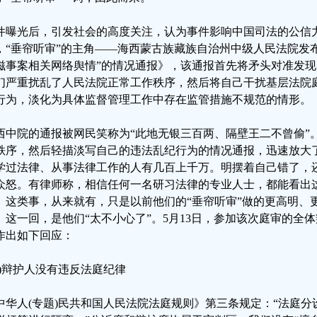
件曝光后，引发社会的高度关注，认为事件影响中国司法的公信力
，“垂帘听审”的主角——海西蒙古族藏族自治州中级人民法院发
滋事案相关网络舆情”的情况通报》，该通报首先将矛头对准发
们严重扰乱了人民法院正常工作秩序，然后将自己干扰基层法院
行为，淡化为具体监督管理工作中存在监管措施不规范的情形。
西中院的通报被网民笑称为“此地无银三百两、隔壁王二不曾偷”
秩序，然后轻描淡写自己的违法乱纪行为的情况通报，迅速放大了
学过法律、从事法律工作的人有几百上千万。明摆着自己错了，
众怒。有律师称，相信任何一名研习法律的专业人士，都能看出
。这类事，从来就有，只是以前他们的“垂帘听审”做的更高明、
。这一回，是他们“太不小心了”。5月13日，参加该次庭审的全
作出如下回应：
一)辩护人没有违反法庭纪律
中华人(专题)民共和国人民法院法庭规则》第三条规定：“法庭