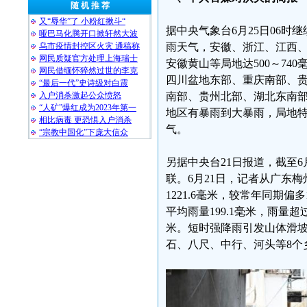
随 机 推 荐
又“辱华”了 小粉红揪斗“
据中央气象台6月25日06时
哑巴马化腾开口掀轩然大波
乌市疫情封控区火灾 通稿称
雨天气，安徽、浙江、江西、
网民质疑官方处理上海瑞士
安徽黄山等局地达500～74
网民借缅怀猝然过世的李克
四川盆地东部、重庆南部、
“最后一代”史诗级对白震
入户消杀激起公众愤怒
南部、贵州北部、湖北东南
“人矿”爆红成为2023年第一
地区有暴雨到大暴雨，局地
相比病毒 更恐惧入户消杀
气。
“宗教中国化”下庞大信众
另据中央台21日报道，截至6
联。6月21日，记者从广东
1221.6毫米，较常年同期
平均雨量199.1毫米，雨量超
米。短时强降雨引发山体滑
石、八尺、中行、河头等8个