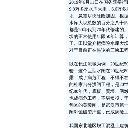
2019年6月11日在国务
9.8万多座水库大坝，6.6
坝，急需尽快除险加固。根据
水库大坝总数的百分之八十
都是50年代到70年代修建的
坝的正常使用年限50年计算
了。田以堂介把病险水库大坝
对于目前正在热论的三峡工
以在长江流域为例，20世纪
验，这个巨型水闸在20世纪
露，成了病危工程，不得不在
的杜家台分洪闸工程，是20世
纪80年代，底板、翼墙、闸
也成病危工程，不堪负役，于
甸区的黄陵闸，是武汉市第一防
闸剥蚀破裂严重，已成病险工
我国东北地区坝工混凝土建筑