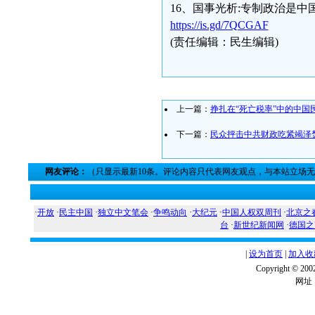
16、国事光析:专制政治是中
https://is.gd/7QCGAF
(责任编辑：民生编辑)
上一篇：
挣扎在“死亡税率”中的中国
下一篇：
民众抨击中共财政吃紧竭泽
网友评论：
（只显示最新10条。评论内容只代表网友观点，与本站立场
·
开放
·
民主中国
·
独立中文笔会
·
争鸣动向
·
大纪元
·
中国人权双周刊
·
北京之
台
·
新世纪新闻网
·
德国之
|
设为首页
|
加入收
Copyright ©
网址：w