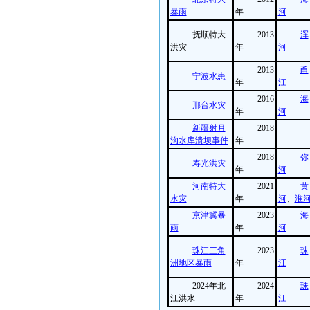
暴雨
年
河
抚顺特大
2013
浑
洪灾
年
河
2013
甬
宁波水患
年
江
2016
海
邢台水灾
年
河
新疆射月
2018
沟水库溃坝事件
年
2018
弥
寿光洪灾
年
河
河南特大
2021
黄
水灾
年
河
、
淮
京津冀暴
2023
海
雨
年
河
珠江三角
2023
珠
洲地区暴雨
年
江
2024年北
2024
珠
江洪水
年
江