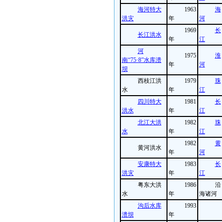
海河特大
1963
海
洪灾
年
河
1969
长
长江洪水
年
江
河
1975
淮
南“75·8”水库溃
年
河
坝
西枝江洪
1979
珠
水
年
江
四川特大
1981
长
洪水
年
江
北江大洪
1982
珠
水
年
江
1982
黄
黄河洪水
年
河
安康特大
1983
长
洪灾
年
江
粤东大洪
1986
沿
水
年
海诸河
沟后水库
1993
溃坝
年