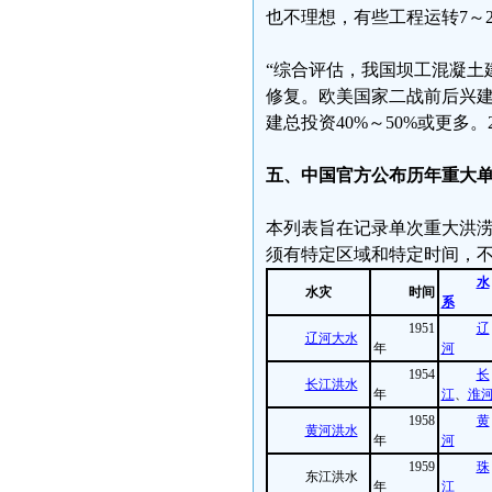
也不理想，有些工程运转7～2
“综合评估，我国坝工混凝土
修复。欧美国家二战前后兴建
建总投资40%～50%或更多
五、中国官方公布历年重大
本列表旨在记录单次重大洪
须有特定区域和特定时间，
水
水灾
时间
系
1951
辽
辽河大水
年
河
1954
长
长江洪水
年
江
、
淮
1958
黄
黄河洪水
年
河
1959
珠
东江洪水
年
江