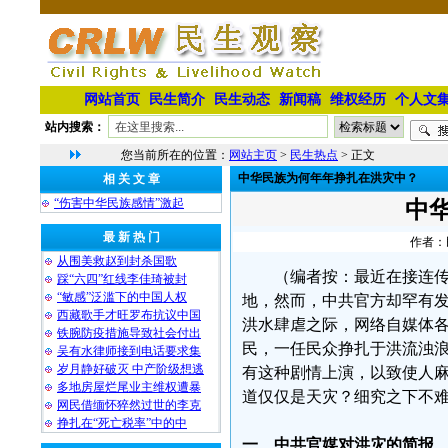
网站首页
民生简介
民生动态
新闻稿
维权经历
个人文
站内搜索：
您当前所在的位置：
网站主页
>
民生热点
> 正文
中华民族为何年年挣扎在洪灾中？
相 关 文 章
“伤害中华民族感情”激起
中
最 新 热 门
作者：民
从围美救赵到封杀国歌
（编者按：最近在接连
踩“六四”红线李佳琦被封
“敏感”泛滥下的中国人权
地，然而，中共官方却罕有
西藏歌手才旺罗布抗议中国
洪水肆虐之际，网络自媒体
铁腕防疫措施导致社会付出
民，一任民众挣扎于洪流浊
吴有水律师接到电话要求集
岁月静好破灭 中产阶级想逃
有这种剧情上演，以致使人
多地房屋烂尾业主维权遭暴
道仅仅是天灾？细究之下不难
网民借缅怀猝然过世的李克
挣扎在“死亡税率”中的中
一、中共官媒对洪灾的简报