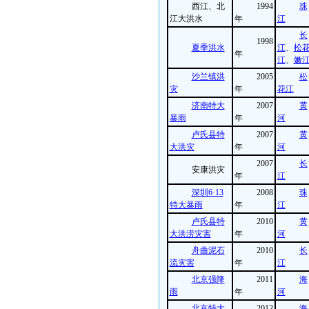
西江、北
1994
珠
江大洪水
年
江
长
1998
夏季洪水
江
、
松
年
江
、
嫩
沙兰镇洪
2005
松
灾
年
花江
济南特大
2007
黄
暴雨
年
河
卢氏县特
2007
黄
大洪灾
年
河
2007
长
安康洪灾
年
江
深圳6·13
2008
珠
特大暴雨
年
江
卢氏县特
2010
黄
大洪涝灾害
年
河
舟曲泥石
2010
长
流灾害
年
江
北京强降
2011
海
雨
年
河
北京特大
2012
海