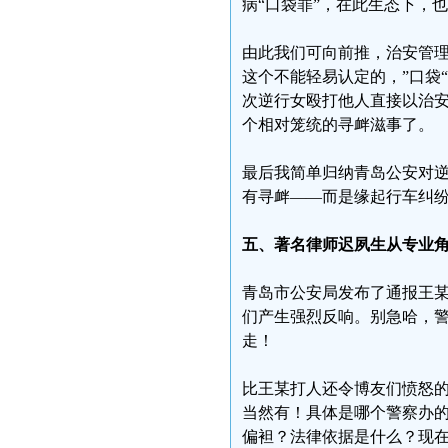
病“口袋罪”，在此生态下，
由此我们可向前推，治安管理
这个不能轻易认定的，”口袋
次逆行女殴打他人直接以治
个相对笼统的寻衅滋事了。
最后我简单归纳青岛公安对
有寻衅——而是缘起行车纠
五、著名律师迟夙生从专业
青岛市公安局发布了通报王
们产生强烈反响。别急哈，
走！
比王某打人还令博友们愤怒
当然有！具体是哪个警察办
偏袒？法律依据是什么？现