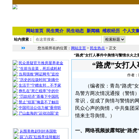
网站首页
民生简介
民生动态
新闻稿
维权经历
个人文
站内搜索：
您当前所在的位置：
网站主页
>
民生热点
> 正文
“路虎”女打人事件中舆情与警情水火之
相 关 文 章
民众质疑官方推房屋养老金
“路虎”女打
“生前当韭菜，死后成耗材
当局强推“网证网号”监控
作者：民
“历史的垃圾时间”刺痛中
生活于“宁赠友邦，不予家
（编者按：青岛“路虎”
挣扎在“死亡税率”中的中
岛警方两次情况通报（警情
“罚款经济”荼毒下中国民
常识，促成了舆情与警情的
禁止“炫富”掩盖不了触目
中国司法公信力被“垂帘听
民众心声的舆情，中共集团
尸山血海的“运动治国”史
情来主导舆情。）
最 新 热 门
一、网络视频披露驾驶“路虎
从围美救赵到封杀国歌
踩“六四”红线李佳琦被封