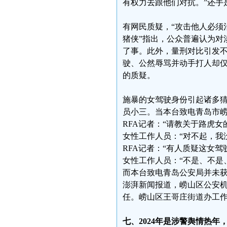
有权力去跟他们对抗。”还手
有网民质疑，“攻击他人必须
猪侠”指出，公众普遍认为对
了事。此外，量刑对比引发
驶、公然辱骂并动手打人却
的质疑。
施暴的女驾驶身份引起诸多
员小三。当本台致电青岛市
RFA记者：“请教关于路虎女
女性工作人员：“对不起，我
RFA记者：“有人质疑这女驾
女性工作人员：“不是、不是
而本台致电青岛公安局并未获
澎湃新闻报道，崂山区公安
任。崂山区王哥庄街道办工作
七、2024年是涉警舆情热