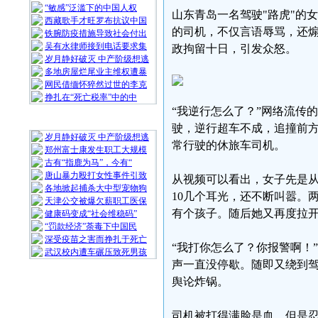
“敏感”泛滥下的中国人权
山东青岛一名驾驶"路虎"的
西藏歌手才旺罗布抗议中国
的司机，不仅言语辱骂，还
铁腕防疫措施导致社会付出
吴有水律师接到电话要求集
政拘留十日，引发众怒。
岁月静好破灭 中产阶级想逃
多地房屋烂尾业主维权遭暴
网民借缅怀猝然过世的李克
挣扎在“死亡税率”中的中
“我逆行怎么了？”网络流传
随 机 推 荐
驶，逆行超车不成，追撞前
岁月静好破灭 中产阶级想逃
常行驶的休旅车司机。
郑州富士康发生职工大规模
古有“指鹿为马”，今有“
唐山暴力殴打女性事件引致
从视频可以看出，女子先是
各地掀起捕杀大中型宠物狗
10几个耳光，还不断叫嚣。
天津公交被爆欠薪职工医保
有个孩子。随后她又再度拉
健康码变成“社会维稳码”
“罚款经济”荼毒下中国民
深受疫苗之害而挣扎于死亡
“我打你怎么了？你报警啊！
武汉校内遭车碾压致死男孩
声一直没停歇。随即又绕到
舆论炸锅。
司机被打得满脸是血，但是