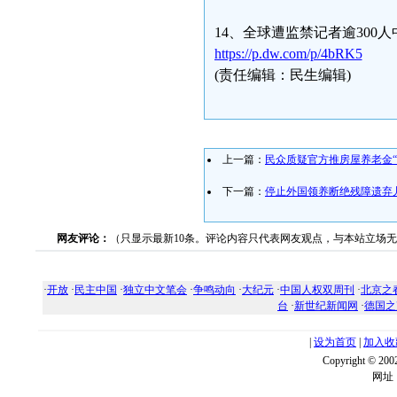
14、全球遭监禁记者逾300
https://p.dw.com/p/4bRK5
(责任编辑：民生编辑)
上一篇：
民众质疑官方推房屋养老金“
下一篇：
停止外国领养断绝残障遗弃
网友评论：
（只显示最新10条。评论内容只代表网友观点，与本站立场
·
开放
·
民主中国
·
独立中文笔会
·
争鸣动向
·
大纪元
·
中国人权双周刊
·
北京之
台
·
新世纪新闻网
·
德国之
|
设为首页
|
加入收
Copyright ©
网址：w