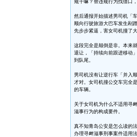
规干嘛？替违规行为找借口
然后通报开始描述男司机「
顺向行驶旅游大巴车发生剐
先步步紧逼，害女司机撞了
这段完全是颠倒是非。本来
退让，「持续向前跟进移动
到队尾。
男司机没有让逆行车「并入
才对。女司机撞公交车完全
的车辆。
关于女司机为什么不适用寻
滋事行为的构成要件。
真不知青岛公安是怎么读的
办理寻衅滋事刑事案件适用