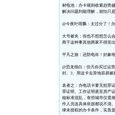
材电池：办卡规则收紧趋势
解决问题到能理解，就怕只
@今夜叶雨飘：太过分了！
大号被夹：你也不想想怎么
商干这种事其他两家不得笑
平凡之旅：还防电诈！好象
@恐龙很白：但凡你买过运营
封。3、用这卡去异地容易被
袁者之：办电话卡要无犯罪证
罪证明、工作证明甚至房产
核标准混乱，有些城市仅需身
作人员连具体依据都说不清
律未授权的办卡条件，实质