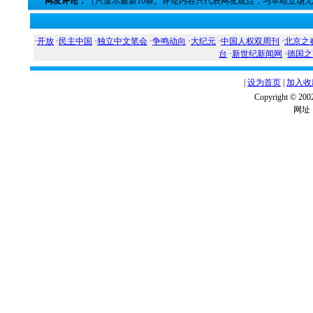
网友评论：
（只显示最新10条。评论内容只代表网友观点，与本站立场
·
开放
·
民主中国
·
独立中文笔会
·
争鸣动向
·
大纪元
·
中国人权双周刊
·
北京之
台
·
新世纪新闻网
·
德国之
|
设为首页
|
加入收
Copyright ©
网址：w