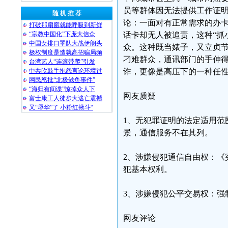
员等群体因无法提供工作证
随 机 推 荐
论：一面对有正常需求的办
打破那扇窗就能呼吸到新鲜
“宗教中国化”下庞大信众
话卡却无人被追责，这种“抓
中国女排口罩队大战伊朗头
众。这种既当婊子，又立贞节
极权制度是造就高招骗局频
刁难群众，通讯部门的手伸
台湾艺人“连滚带爬”引发
中共吹鼓手抱怨言论环境过
诈，更像是高压下的一种任
网民怒批“北极鲶鱼事件”
“海归有间谍”惊掉众人下
网友质疑
富士康工人徒步大逃亡震撼
又“辱华”了 小粉红揪斗“
1、无犯罪证明的法定适用范
景，通信服务不在其列。
2、涉嫌侵犯通信自由权：《
犯基本权利。
3、涉嫌侵犯公平交易权：强
网友评论