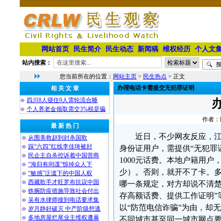
网站首页
民生简介
民生动态
新闻稿
维权经历
个人文
站内搜索：
您当前所在的位置：
网站主页
>
民生热点
> 正文
办理电话卡需提交无犯罪证明
相 关 文 章
四川8人寝住9人需轮流合睡
个人养老金领取需交3%税是骗
作者：民
最 新 热 门
近日，不少网友反应，
从围美救赵到封杀国歌
踩“六四”红线李佳琦被封
身份证用户，需提供“无犯罪证
民企主自杀控诉着中国营商
1000元话费。本地户籍用
“海归有间谍”惊掉众人下
少）。否则，就开不了卡。
“敏感”泛滥下的中国人权
西藏歌手才旺罗布抗议中国
哪一条规定，对方却说不清楚
铁腕防疫措施导致社会付出
存高额话费、提供工作证明”
吴有水律师接到电话要求集
以“防范电信诈骗”为由，却
岁月静好破灭 中产阶级想逃
多地房屋烂尾业主维权遭暴
不同城市甚至同一城市网点