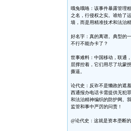
哦兔哦咯：该事件暴露管理粗
之名，行侵权之实。谁给了运
墙，而是用精准技术和法治
好名字：真的离谱。典型的
不行不能办卡了？
世事难料：中国移动，联通
层撑控着，它们用尽了坑蒙
撕逼。
论代史：反诈不是懒政的遮羞
西通报办电话卡需提供无犯罪
和法治精神编织的防护网。我
监管和事中严厉的问责！
@论代史：这就是资本垄断