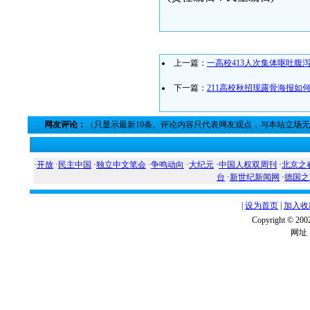
上一篇：
一高校413人次集体呕吐腹
下一篇：
211高校秋招现露骨海报如
网友评论：
（只显示最新10条。评论内容只代表网友观点，与本站立场
·
开放
·
民主中国
·
独立中文笔会
·
争鸣动向
·
大纪元
·
中国人权双周刊
·
北京之
台
·
新世纪新闻网
·
德国之
|
设为首页
|
加入收
Copyright ©
网址：w