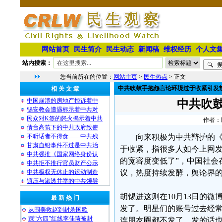
网站首页
民生简介
民生动态
新闻稿
维权经历
个人文
站内搜索：
您当前所在的位置：
网站主页
>
民生热点
> 正文
中共吹鼓手抱怨言论环境过于收紧引发
相 关 文 章
中国崩溃的房地产控诉着中
中共吹
锡安教会遭遇标示着中共对
民众对K签的怒火揭示着中共
作者：民
债台高筑下的中共政府致使
不听话者不得食——中共残
向来积极为中共辩护的
甘肃血铅事件不过是中共治
于收紧，指很多人如今上网发
中共强推《国家网络身份认
的宽容度变低了”，中国社会
中共拒不推行官员财产公示
中共极权无休止的运动制造
议，热度持续发酵，舆论界
镇压与渗透并举的中共领导
胡锡进这则在10月13日的
最 新 热 门
发了。明星们的账号过去经
从围美救赵到封杀国歌
踩“六四”红线李佳琦被封
连朋友圈都不发了，发的话也