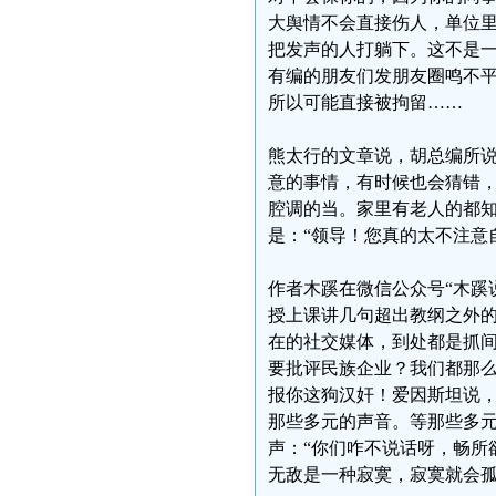
大舆情不会直接伤人，单位
把发声的人打躺下。这不是
有编的朋友们发朋友圈鸣不
所以可能直接被拘留……
熊太行的文章说，胡总编所
意的事情，有时候也会猜错
腔调的当。家里有老人的都知
是：“领导！您真的太不注意
作者木蹊在微信公众号“木蹊
授上课讲几句超出教纲之外
在的社交媒体，到处都是抓
要批评民族企业？我们都那
报你这狗汉奸！爱因斯坦说
那些多元的声音。等那些多
声：“你们咋不说话呀，畅所
无敌是一种寂寞，寂寞就会