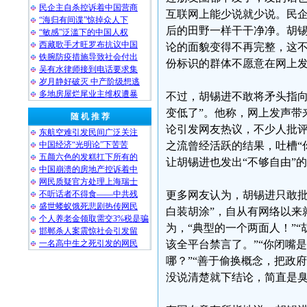
民企主自杀控诉着中国营商
互联网上能少说就少说。民
“海归有间谍”惊掉众人下
后的田野一样干干净净。胡
“敏感”泛滥下的中国人权
西藏歌手才旺罗布抗议中国
论的面貌变得不再完整，这不
铁腕防疫措施导致社会付出
份标识的群体不愿意在网上发
吴有水律师接到电话要求集
岁月静好破灭 中产阶级想逃
多地房屋烂尾业主维权遭暴
不过，胡锡进不敢将矛头指向
变低了”。他称，网上发声带
随 机 推 荐
论引发网友热议，不少人批评
东航空难引发民间广泛关注
中国经济“光明论”下苦苦
之流曾经活跃的结果，吐槽“
五颜六色的发糕扛下所有的
让胡锡进也发出“不够自由”
中国崩溃的房地产控诉着中
网民质疑官方处理上海瑞士
不听话者不得食——中共残
更多网友认为，胡锡进只敢批
盛世蝼蚁饿死悲剧热传网民
白装胡涂”，自从有网络以来
个人养老金领取需交3%税是骗
为，“典型的一个两面人！”
邯郸杀人案震惊社会引发留
一名高中生之死引发的网民
该全平台禁言了。”“你闭嘴
哪？”“善于偷换概念，把政
没说清楚就下结论，简直是臭