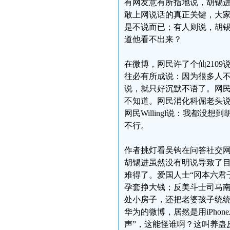
有网友意有所指地说，胡锡进
敢上网说话的真正关键，大家
是不说而已；有人则说，胡锡
道他看不出来？
在微博，网民许了个仙210
往必有所成说：因为很多人
说，就只好沉默不语了。网
不知道。网民消化科倔老头
网民Willingl说：我都
不行。
作者挑灯看吴钩在问答社交网
胡锡进虽然没有明说导致了目
难得了。爱国人士“冈本六君
孕套挣大钱；反美斗士司马
处小房子，还把老婆孩子统
华为的微博，居然是用iPho
声”，这能怪谁啊？这叫养蛊