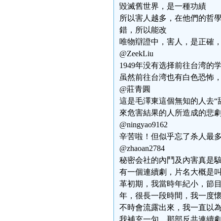
毀滅舊世界，是一種功績
所以害人越多，在他們的哲
錯，所以能改
唯物辯證中，害人，是正確
@ZeekLiu
1949年没有选择前往台湾
虽然前往台湾也有白色恐怖
@莊青圓
這是毛澤東這個無知的人去“
來危害結果的人所造成的悲
@ningyao9162
辛苦啦！但似乎忘了杀人最
@zhaoan2784
秘密会社的內鬥及內害真是駭人
有一個連續劇，片名大概是
革初期，我當時年紀小，節
年，很長一段時間，我一度
不時會流露出來，我一直以
我補充一句，那部反共連續劇