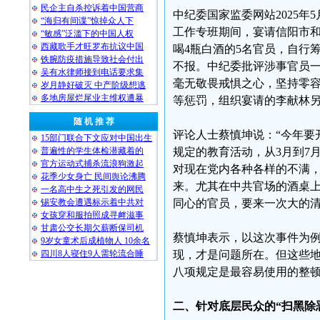
民企主自杀控诉着中国营商
中纪委国家监委网站2025
“海归有间谍”惊掉众人下
工作专班期间，宴请信阳市和
“敏感”泛滥下的中国人权
西藏歌手才旺罗布抗议中国
喝4瓶白酒的5名官员，自行
铁腕防疫措施导致社会付出
不报。中纪委批评涉事官员
吴有水律师接到电话要求集
毫无敬畏戒惧之心，坚持零容
岁月静好破灭 中产阶级想逃
多地房屋烂尾业主维权遭暴
等惩罚，组织宴请的李献林
随 机 推 荐
评论人士蔡慎坤说：“今年要
15部门联合下文应对中国出生
普遍性的学生体检潜藏着的
规定的教育活动，从3月到7
官方运动式捕杀流浪狗激起
对现在党内各种各样的不满
花季少女身亡 民间舆论沸腾
来。尤其在中共官场的酒桌
一名高中生之死引发的网民
锡安教会遭遇标示着中共对
同心的官员，要来一次大的清
女孩穿和服拍照成寻衅滋事
甘肃公交长期欠薪断保司机
蔡慎坤表示，以这次事件为
9岁女童术后成植物人 10余名
四川8人寝住9人需轮流合睡
现，才是问题所在。但这些
八项规定是最容易使用的整
二、针对底层民众的“扫黑除