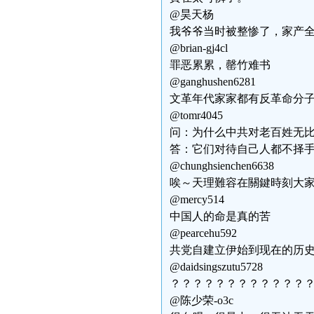
@昊天杨
我爷爷当时被整惨了，家产
@brian-gj4cl
罪恶累累，罄竹难书
@ganghushen6281
文革年代家家都有反革命分
@tomr4045
问：为什么中共对老百姓无
答：它们对待自己人都不择
@chunghsienchen6638
唉～天理難容在關鍵時刻大
@mercy514
中国人的命是真的苦
@pearcehu592
共党自建立伊始到现在的历史
@daidsingszutu5728
？？？？？？？？？？？？
@陈少荣-o3c