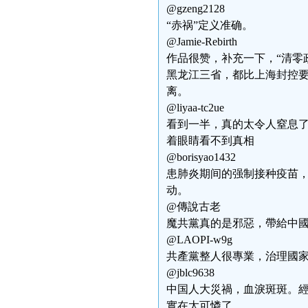
@gzeng2128
“赤祸”定义准确。
@Jamie-Rebirth
作品很赞，补充一下，“清零
黑龙江三省，都比上海封控
离。
@liyaa-tc2ue
看到一半，真的太令人窒息
着眼睛看不到真相
@borisyao1432
患肺炎期间的强制接种疫苗，
动。
@傳說古老
魔共黨真的是邪惡，帶給中
@LAOPI-w9g
共產黨整人很專業，治理國
@jblc9638
中国人大災禍，血淚斑斑。經
實在太可憐了。