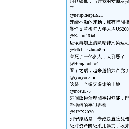
叫张铁军，当时我的女朋友
了
@netspiderpi5921
連續不斷的運動，那有時間
難怪文革後每人年人均US200，
@NaturalRight
应该再加上清除精神污染运
@Michaelzhu-u8m
害死了一亿多人，太邪恶了
@Honghuili-u4t
看了之后，越来越怕共产党
@ryuryunami
这是一个多灾多难的土地
@mosu675
這個政權治理國事很無能，
幹操蛋的事很專業。
@HYX2020
列宁原话是：专政是直接凭
级对资产阶级采用暴力手段