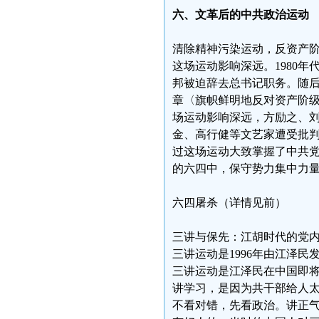
六、文革后的中共政治运动
清除精神污染运动，反资产
这场运动影响深远。1980年
邦被迫辞去总书记职务。随
章〈旗帜鲜明地反对资产阶
场运动影响深远，方励之、
金、高行健等文艺家遭受批
过这场运动大致掌握了中共
的六四中，保守势力集中力
六四屠杀（详情见前）
三讲与保先：江胡时代的党
三讲运动是1996年由江泽
三讲运动是江泽民在中国即
讲学习，是因为共干部给人
不看对错，先看政治。讲正