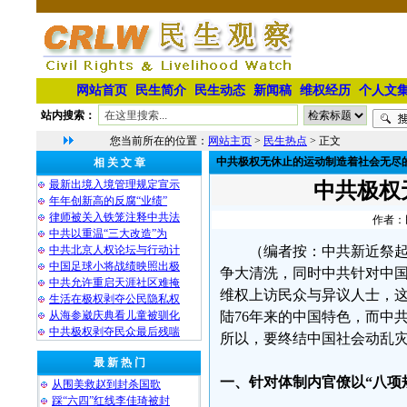
网站首页
民生简介
民生动态
新闻稿
维权经历
个人文
站内搜索：
您当前所在的位置：
网站主页
>
民生热点
> 正文
中共极权无休止的运动制造着社会无尽
相 关 文 章
最新出境入境管理规定宣示
中共极权
年年创新高的反腐“业绩”
律师被关入铁笼注释中共法
作者：民
中共以重温“三大改造”为
中共北京人权论坛与行动计
（编者按：中共新近祭
中国足球小将战绩映照出极
争大清洗，同时中共针对中
中共允许重启天涯社区难掩
维权上访民众与异议人士，
生活在极权剥夺公民隐私权
从海参崴庆典看儿童被驯化
陆76年来的中国特色，而中
中共极权剥夺民众最后残喘
所以，要终结中国社会动乱
最 新 热 门
一、针对体制内官僚以“八项
从围美救赵到封杀国歌
踩“六四”红线李佳琦被封