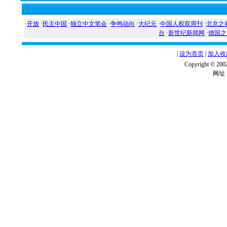
·
开放
·
民主中国
·
独立中文笔会
·
争鸣动向
·
大纪元
·
中国人权双周刊
·
北京之
台
·
新世纪新闻网
·
德国之
|
设为首页
|
加入收
Copyright ©
网址：w