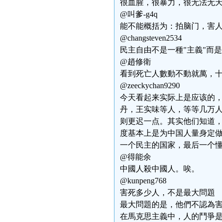
很血腥，很暴力，很无法无
@叫爹-g4q
能不能概括为：拍脑门，害
@changsteven2534
民主自由不是一種"主義"而
@趙修衛
看到死亡人數動不動就萬，
@zeeckychan9290
今天看起来实际上是应该的
丹，王实味等人，等等几万
则更迟一点。其实他们知道
度基本上是为中国人量身定
一个民主的国家，最后一个
@得能余
中國人殺中國人。唉。
@kunpeng768
害死多少人，不是最大問題
最大問題的是，他們不認為
在馬克思主義中，人的鬥爭