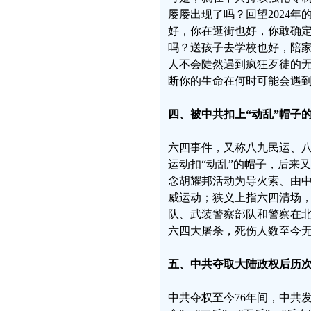
屡屡出现了吗？回望2024
好，你在逛街也好，你敢确
吗？送孩子去学校也好，陪
人不会陡然遇到疯狂歹徒的
断你的生命在何时可能会遇
四、被中共扣上“动乱”帽子的
六四事件，又称八九民运、
运动扣“动乱”的帽子，后来又
念胡耀邦活动为导火索、由
威运动；狭义上指六四清场，即
队、武装警察部队和警察在
六四大屠杀，死伤人数至今
五、中共夺取大陆政权后历
中共夺权至今76年间，中共发