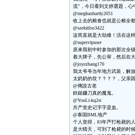
流”，今日看到文婷選題，心
@meghanhartly2051
收上去的粮食也就是公粮全
@szekitfoo3422
这简直就是大劫难！活在这
@supervipuser
原来我初中时参加的那次全镇
着大牌子，先公审，然后在
@joyezhang170
我太爷爷当年地方武装，解
太奶奶的坟？？？？，父亲
@傳說古老
鉄鎚鐮刀真的魔鬼。
@YouLi-kq2si
共产党史记字字是血。
@泰国BML地产
个人觉得，83年严打枪毙的
是大晴天，可到了枪毙的时