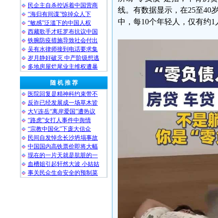
民企主自杀控诉着中国营商
线。有数据显示，在25至40
“海归有间谍”惊掉众人下
中，每10个年轻人，仅有约1
“敏感”泛滥下的中国人权
西藏歌手才旺罗布抗议中国
铁腕防疫措施导致社会付出
吴有水律师接到电话要求集
岁月静好破灭 中产阶级想逃
多地房屋烂尾业主维权遭暴
随 机 推 荐
医院回复是精神科约束带不
反诈已经发展成一场草木皆
大V连岳“离岸爱国”遭热议
“路虎”女打人事件中舆情
“宗教中国化”下庞大信众
民间自发悼念长沙坍塌事故
中国国内高铁票价即将大幅
现在的一片天就是肮脏的一
血槽姐引起轩然大波 小姑姑
事关民众生命安全的预制菜