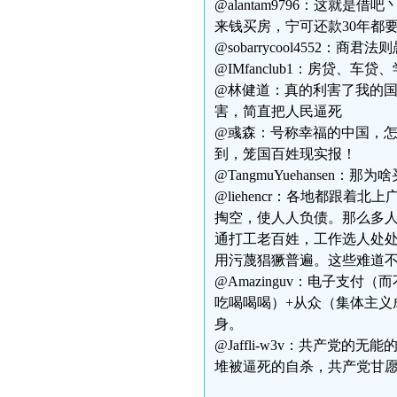
@alantam9796：这
来钱买房，宁可还款30年都
@sobarrycool4552：
@IMfanclub1：房贷
@林健道：真的利害了我的
害，简直把人民逼死
@彧森：号称幸福的中国，
到，笼国百姓现实报！
@TangmuYuehansen：
@liehencr：各地都跟
掏空，使人人负债。那么多
通打工老百姓，工作选人处
用污蔑猖獗普遍。这些难道
@Amazinguv：电子支
吃喝喝喝）+从众（集体主义
身。
@Jaffli-w3v：共产
堆被逼死的自杀，共产党甘