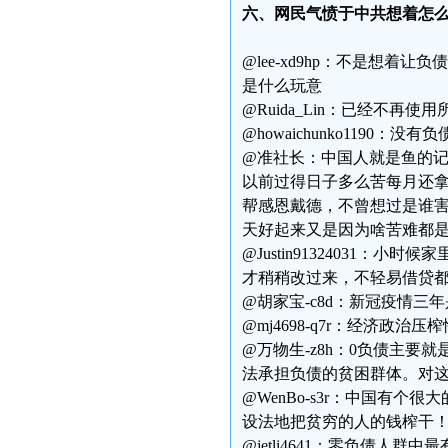
六、网民气愤于中共想着怎
@lee-xd9hp：不是想
是什么玩意
@Ruida_Lin：已经不
@howaichunko1190：没
@准社长：中国人就是鱼的记
以前过得日子多么苦每月还
帮感恩戴德，不曾想过是谁害
天好起来又是因为啥苦难都
@Justin91324031
才稍稍改过来，不轻易借贷
@胡家宝-c8d：新冠疫情
@mj4698-q7r：经济政
@万物生-z8h：0负债主
法承担负债的贫困群体。对
@WenBo-s3r：中国有
设法地把贫穷的人的钱榨干
@jetli4641：零负债