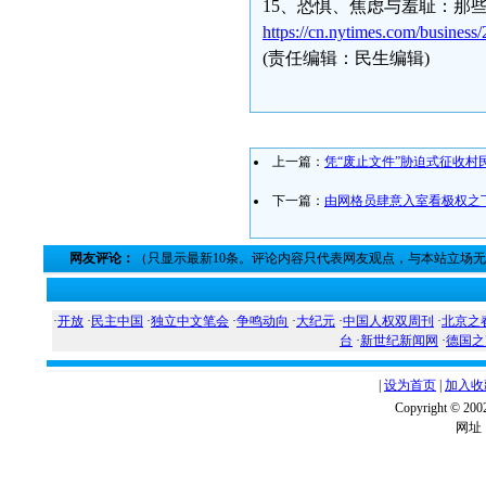
15、恐惧、焦虑与羞耻：那
https://cn.nytimes.com/business
(责任编辑：民生编辑)
上一篇：
凭“废止文件”胁迫式征收村民
下一篇：
由网格员肆意入室看极权之下
网友评论：
（只显示最新10条。评论内容只代表网友观点，与本站立场
·
开放
·
民主中国
·
独立中文笔会
·
争鸣动向
·
大纪元
·
中国人权双周刊
·
北京之
台
·
新世纪新闻网
·
德国之
|
设为首页
|
加入收
Copyright ©
网址：w