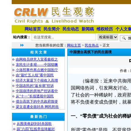
网站首页
民生简介
民生动态
新闻稿
维权经历
个人文
站内搜索：
您当前所在的位置：
网站主页
>
民生热点
> 正文
中国债台高筑下的民生困境
相 关 文 章
由网格员肆意入室看极权之
哀民生计多艰——中国猖獗
小洛熙事件再点燃中国医疗
作者：民
由“最忙五人组”看中国民
经济大衰退下个税收入高增
（编者按：近来中共御用
中国农民的“返乡潮”控诉
国网络热词，引发网友讨论。
中国崩溃的房地产控诉着中
了社会的一种稀缺时，政府
从“十一”长假透视中国民
债台高筑下的中共政府致使
将不负债者变成负债时，就
梁文道遭全面封杀 网民怒批
一、“零负债”成为社会的稀
最 新 热 门
从围美救赵到封杀国歌
踩“六四”红线李佳琦被封
所谓“零负债”是指，不背房