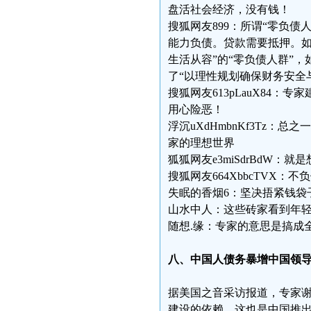
盘活社会经济，没有钱！
搜狐网友899：所谓“零负
能力负债。贷款需要抵押。如
生活从容”的“零负债人群”
了“以理性规划确保财务安全
搜狐网友613pLauX84：
用心险恶！
浮沉uXdHmbnKf3Tz
家的理想世界
狐狐网友e3miSdrBdW
搜狐网友664XbbcTVX
失眠的香烟6：坚决捂紧钱袋
山水中人：这些砖家看到年
随想.缘：专家的意思是搞成
八、中国人债务暴增中国领
据美国之音采访报道，专家
建设的依赖，这也是中国推出