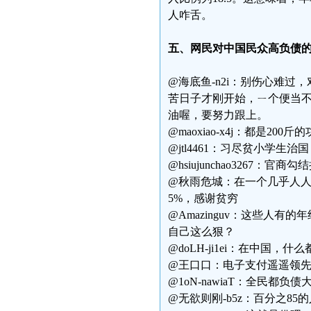
人咋舌。
五、网民对中国民众高负债
@海底鱼-n2i：别伤心难
苦日子才刚开始，ㄧ个便当
油喔，要努力跟上。
@maoxiao-x4j：都是200斤
@jtl4461：习尽贫小学生
@hsiujunchao326
@秋雨危城：在一个几乎人
5%，感谢贫穷
@Amazinguv：这些人
自己这么狠？
@doLH-ji1ei：在中
@王口口：电子支付遥遥领
@1oN-nawiaT：全民
@无欲则刚-b5z：百分之8