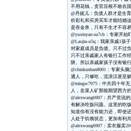
不用花钱，贪官压根不敢在国
@丹妮儿：负债人群才是生
价彩礼和买房买车才能结婚
是吞金兽，只有不生才不容
@yuxinyan-su7cb：
@Laojiu-u5q：我家
对家庭成员是负债。只不过
只不过亲戚家人有银行工作
阱。所以亲戚家孩子没有银
@chinkunhan8001
通人，只够吃，流浪汉甚至
@mingw7975：中共四
人，韭菜人矿那能期望西方
@alexwang6907：
有解决吃饭问题。这里的吃
知道你有没有能力还，即使
人处于饥饿状态，更加有利
@alexwang6907：卖