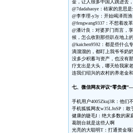
金，让人很多中国人跳进去
@7dadahaoye：砖家的
@李李理-y3y：开始竭泽而
@fengwang9337：
@潘计良：对婆罗门而言，
候，怎么收割那些趴在地上
@kaichen9592：都
滴溜溜的，都盯上我爷爷奶
没多少积蓄与资产，也没有
疗支出是大头，哪天给我家
连我们绍兴的农村的养老金
七、微信网友评议“零负债”
手机用户4005Zkuj3R：
手机狐狐网友w35LJnSP
健康的睫毛I：绝大多数的家
葛朗台就是这些人啊
光亮的大聪明T：打通资金堰