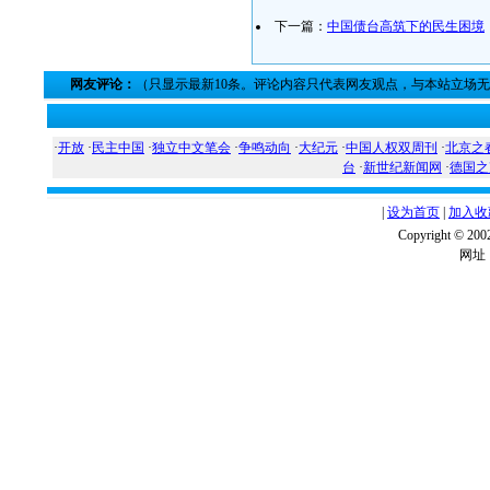
下一篇：
中国债台高筑下的民生困境
网友评论：
（只显示最新10条。评论内容只代表网友观点，与本站立场
·
开放
·
民主中国
·
独立中文笔会
·
争鸣动向
·
大纪元
·
中国人权双周刊
·
北京之
台
·
新世纪新闻网
·
德国之
|
设为首页
|
加入收
Copyright ©
网址：w