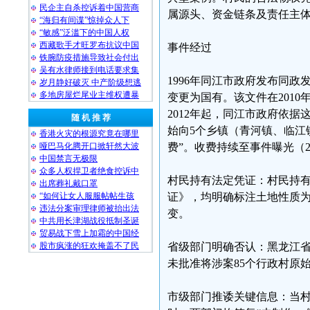
民企主自杀控诉着中国营商
属源头、资金链条及责任主
“海归有间谍”惊掉众人下
“敏感”泛滥下的中国人权
西藏歌手才旺罗布抗议中国
事件经过
铁腕防疫措施导致社会付出
吴有水律师接到电话要求集
1996年同江市政府发布同政
岁月静好破灭 中产阶级想逃
多地房屋烂尾业主维权遭暴
变更为国有。该文件在2010
2012年起，同江市政府依
随 机 推 荐
始向5个乡镇（青河镇、临江
香港火灾的根源究竟在哪里
哑巴马化腾开口掀轩然大波
费”。收费持续至事件曝光（2
中国禁言无极限
众多人权捍卫者绝食控诉中
村民持有法定凭证：村民持有
出席葬礼戴口罩
“如何让女人服服帖帖生孩
证》，均明确标注土地性质为
违法分案审理律师被抬出法
变。
中共用长津湖战役抵制圣诞
贸易战下雪上加霜的中国经
股市疯涨的狂欢掩盖不了民
省级部门明确否认：黑龙江省自
未批准将涉案85个行政村原
市级部门推诿关键信息：当