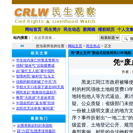
网站首页
民生简介
民生动态
新闻稿
维权经历
个人文
站内搜索：
您当前所在的位置：
网站主页
>
民生热点
> 正文
凭“废止文件”胁迫式征收村民13年地租
相 关 文 章
学生校内身亡特警及警察与
凭“废
强制“煤改气”后取暖费成
由“最忙五人组”看中国民
作者：民
智障村民“被村官”红头文
佳能的赔偿刺破了中共“共
黑龙江同江市政府被曝使用
学校火灾13名孩子逝去680天真
村的村民强收土地租赁费13
网民发起“救救徐欣蕊刻不
地转包他人等方式逼迫。累
教育“大跃进”不是改革而
中国农民的“返乡潮”控诉
疑。公众质疑：省级部门未
农民也无法幸免“被间谍”
一份被上级明文废止的地方文
序？事件折射出“一地二主”
最 新 热 门
级监督、土地登记公开、规
从围美救赵到封杀国歌
踩“六四”红线李佳琦被封
典型案例。村民的合法物权