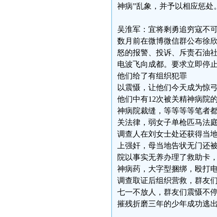
神病”乱象，并予以相应惩处
吴淮军：宜将剩勇追穷寇不
数月前在微博微信群公布徐
怒的报警、投诉、斥责石油
电波飞向成都。要求立即停
他们给了有组织犯罪
以震慑，让他们今天成为惊
他们中有12次被关精神病院
神病院裁缝，等等等等笔者
关法律，弱女子单枪匹马法
调查人在刘女士处还获得当地
上强奸，母当地告状无门还
院以事实无养办理了救助卡
神病药，大字型捆绑，殴打
调查取证后组织营救，群友
七一不放人，群友们震慑不停
摧残折磨三年的少年成功逃