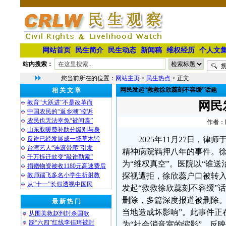
网站首页
民生简介
民生动态
新闻稿
维权经历
个人文
站内搜索：
您当前所在的位置：
网站主页
>
民生热点
> 正文
网民发起“救救徐欣蕊刻不容缓”话题
相 关 文 章
教育“大跃进”不是改革而
网民
中国农民的“返乡潮”控诉
农民也无法幸免“被间谍”
作者：民
山东取暖费补助分级别与身
反诈已经发展成一场草木皆
2025年11月27日
台湾艺人“连滚带爬”引发
精神病院羁押八年的事件。
千万拆迁款变“敲诈勒索”
为“维权真空”。医院以“谁
捐赠物资被收1180元高速费后
教师踹飞多名小学生折射教
探视遭拒，徐欣蕊户口被转入
从“十一”长假透视中国民
发起“救救徐欣蕊刻不容缓”
删除，多篇深度报道被删除。
最 新 热 门
当地造成坏影响”。此事件正
从围美救赵到封杀国歌
踩“六四”红线李佳琦被封
为“社会消音室的缩影”，反