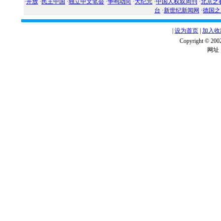
·
开放
·
民主中国
·
独立中文笔会
·
争鸣动向
·
大纪元
·
中国人权双周刊
·
北京之
台
·
新世纪新闻网
·
德国之
|
设为首页
|
加入收
Copyright ©
网址：w