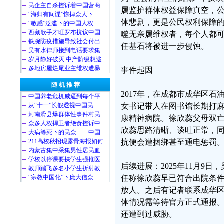
民企主自杀控诉着中国营商
属监护群体权益保障真空，
“海归有间谍”惊掉众人下
体悲剧，更是公民权利保障的
“敏感”泛滥下的中国人权
西藏歌手才旺罗布抗议中国
噬无亲属维权者，每个人都
铁腕防疫措施导致社会付出
任基石将被进一步侵蚀。
吴有水律师接到电话要求集
岁月静好破灭 中产阶级想逃
多地房屋烂尾业主维权遭暴
事件起因
随 机 推 荐
2017年，在成都市成华区
中国养老危机威逼到每个平
从“十一”长假透视中国民
女书记带人在图书馆长期打
河南滑县爆群体性事件村民
康精神病院。徐欣蕊父母双
众多人权捍卫者绝食控诉中
欣蕊思路清晰、谈吐正常，
大病等死下的民众——中国
211高校秋招现露骨海报如何
抗便会遭捆绑甚至通电惩罚
内蒙古集中采集男性居民血
学校以停课要挟学生强推医
后续进展：2025年11月
教师踹飞多名小学生折射教
“宗教中国化”下庞大信众
任称徐欣蕊早已符合出院条件
放人。之后有记者联系成华
体情况需等待官方正式通报
还遭到过威胁。