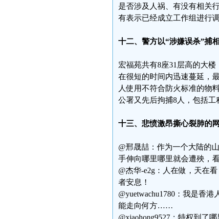
是否涉及人祸、有没有相关
有表示已经成立工作组进行
十二、警方以“涉嫌误杀”捕
宏福苑共有8座31层高的大
在很短的时间内迅速蔓延，最
人使用不符合防火标准的物料
公署又先后拘捕8人，包括工
十三、悲愤激昂撕心裂肺的
@邢晟喆：作为一个大陆的
手伸向哪里哪里就会遭殃，
@杰华-e2g：人在做，天
者安息！
@yuetwachu1780
能走向何方……
@xiaohong9527：特权