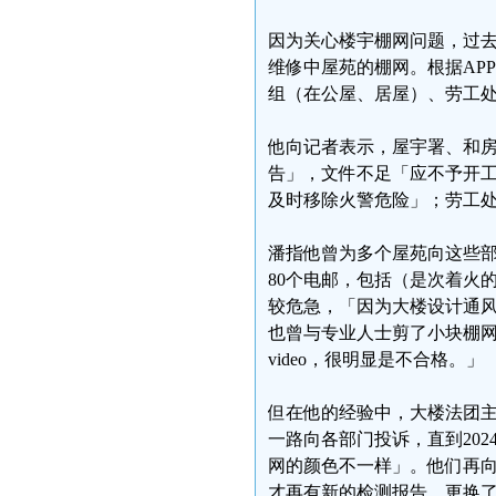
因为关心楼宇棚网问题，过
维修中屋苑的棚网。根据AP
组（在公屋、居屋）、劳工处
他向记者表示，屋宇署、和
告」，文件不足「应不予开工」；
及时移除火警危险」；劳工
潘指他曾为多个屋苑向这些
80个电邮，包括（是次着火
较危急，「因为大楼设计通风
也曾与专业人士剪了小块棚
video，很明显是不合格。」
但在他的经验中，大楼法团
一路向各部门投诉，直到20
网的颜色不一样」。他们再向
才再有新的检测报告，更换