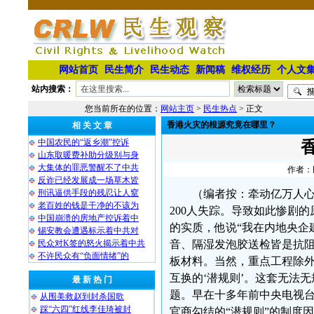
网站首页
民生简介
民生动态
新闻稿
维权经历
个人文
站内搜索：
您当前所在的位置：
网站主页
>
民生热点
> 正文
香港火灾的根源究竟在哪里？
相 关 文 章
中国农民的“返乡潮”控诉
山东取暖费补助分级别与身
大集体的罪恶警醒不了中共
作者：民
反诈已经发展成一场草木皆
刑讯逼供手段的残忍让人窒
（编者按：牵动亿万人心
老百姓的钱是干净的不该为
200人失踪。导致如此惨剧
中国崩溃的房地产控诉着中
的实质，他说“我在内地央企
锡安教会遭遇标示着中共对
民众对K签的怒火揭示着中共
音、隔湿发泡胶送检皆是抗
不许民众有“负面情绪”的
板材料。当然，重点工程除
互换的‘潜规则’。这套无法
最 新 热 门
题。早在十多年前中央电视台
从围美救赵到封杀国歌
踩“六四”红线李佳琦被封
官商勾结的“潜规则”的制度