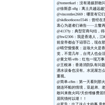
@tomeetkarl：没有港
@徐斯彦-s8g：离土共越远越
@vincentlee2669：
@skdksotksoxo554
衷心为逝者们祷告⋯⋯土鳖
@4137fy：典型官商勾结
@hwl2306：我是香港
前皇帝都会下诏罪己，现在
@晴空慢慢夜：这场大火是
党，不需几年，台湾人也会
@黄文明-v8b：红包一现万
@王根淋：香港消防队有问
洒水设备也没有。水泥屋怎
重视。
@简单-c8m：第一天看到
烧连环船的情境，亚超弟、
敢叫来救火吗?天价维修费居
居民情何以堪！！
@罗升：出了这么大的事,竟