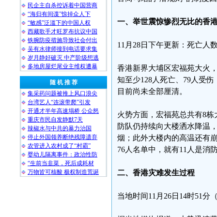
民企主自杀控诉着中国营商
“海归有间谍”惊掉众人下
一、举世震惊惨烈无比的香港大
“敏感”泛滥下的中国人权
西藏歌手才旺罗布抗议中国
铁腕防疫措施导致社会付出
11月28日下午更新：死亡人
吴有水律师接到电话要求集
岁月静好破灭 中产阶级想逃
多地房屋烂尾业主维权遭暴
香港新界大埔区宏福苑大火，从
知至少128人死亡、79人受
随 机 推 荐
目前尚未全部厘清。
集采药问题被推上风口浪尖
台湾艺人“连滚带爬”引发
开通才半年高速塌桥 公众怒
火势方面，宏福苑总共有8栋
重庆市民自发静默7天
防队仍持续向大楼洒水降温，
辣椒水与中共的暴力治国
停止外国领养断绝残障遗弃
烟；此外大楼内的高温还有
农管进入农村成了“村霸”
76人名单中，就有11人是消
婴幼儿隔离事件：政治性防
“生前当韭菜，死后成耗材
万物皆可核酸 极权制造荒诞
二、香港灾难发生过程
当地时间11月26日14时51