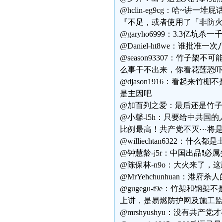
@hclin-eg9cg：哈~
『不足，或者使用了『非防
@garyho6999：3.3
@Daniel-ht8we：
@season93307：竹
么事干不出来，你看花莲恐
@djason1916：看起
是主因吧
@加百列之爱：最后还是竹子
@小馨-l5h：只要给中共国
比例最高！共产党不灭⋯将
@williechtan6322：
@钟慧龄-j5r：中国出品❗️必
@陈保林-n9o：大火来了，
@MrYehchunhuan：港
@gugegu-t9e：竹架和
上讲，是易燃防护网及施工
@mrshyushyu：没有共产