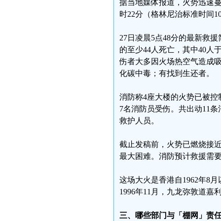
据当地媒体报道，火势迅速蔓延
时22分（格林尼治标准时间1
27日凌晨5点48分的最新救
的至少44人死亡，其中40人
伤者大多因火场热空气造成
化碳中毒；有找到生还者。
消防称4座大楼的火势已被控制
7名消防员受伤。共出动11条消
救护人员。
截止发稿前，火势已燃烧接近
最大困难。消防预计救援需要
这场大火是香港自1962年
1996年11月，九龙弥敦道
三、哪些部门与「棚网」责