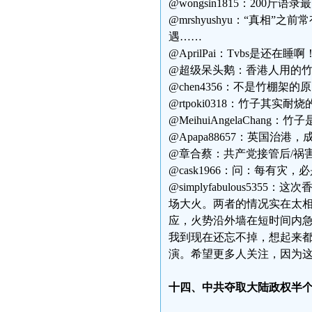
@wongsin1815：200斤
@mrshyushyu：“真相
遇……
@AprilPai：Tvbs是还
@超级呆头鹅：香港人用的
@chen4356：不是竹棚
@rtpoki0318：竹子其实
@MeihuiAngelaCha
@Apapa88657：英国治
@章合蔡：共产党接管后/祸
@cask1966：问：每有灾
@simplyfabulous5355
场大火。两者的情况实在太
应，火势沿外墙在短时间内急速
我到现在还忘不掉，想起来
演。希望更多人关注，因为
十四、中共夺取大陆政权半