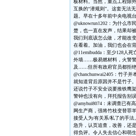
板材料。当然，重点工程除
互换的“潜规则”。这套无法
题。早在十多年前中央电视
@uknowrun1202：
楚，也一直在发声，结果却
我们到底该怎么做，才能改
在看着。加油，我们也会在
@11emibudda：至少1
外墙……极易燃材料，火警
及……但所有政府官员都拒
@chanchunwai240
就知道背后原因并不是竹子。然后
还说竹子不安全说要推铁鹰
警钟也没有向，拜托报告别
@amyhui8074：未调
网生产商，强将竹枝变替罪
接受人为/有关系/私了的手
急升，认页追查，改善，还
得负评。令人失去信心和萌