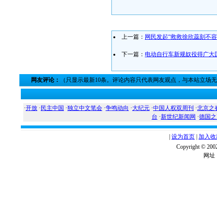
上一篇：
网民发起“救救徐欣蕊刻不容
下一篇：
电动自行车新规奴役得广大
网友评论：
（只显示最新10条。评论内容只代表网友观点，与本站立场
·
开放
·
民主中国
·
独立中文笔会
·
争鸣动向
·
大纪元
·
中国人权双周刊
·
北京之
台
·
新世纪新闻网
·
德国之
|
设为首页
|
加入收
Copyright ©
网址：w