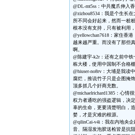
@DL-mt5ss：中共魔爪
@zizhou8534：我是
所不同会好起来，然而一桩
根本没有支持，只有被利用
@yellowchan7618
越来越严重。而没有了那些
啊。
@陈建宇-k2r：还有之前
栋大楼，使用中国制不合格
@hiuser-no8rv：大
腐烂，推说竹子只是企图掩
顶多抓几个奸商充数。
@michaelrichard1
权力者通吃的强盗逻辑，决定
辜的生命，更要清楚明白，
婪，才是灾难的根源。
@qilinCai-v4i：我
音、隔湿发泡胶送检皆是抗