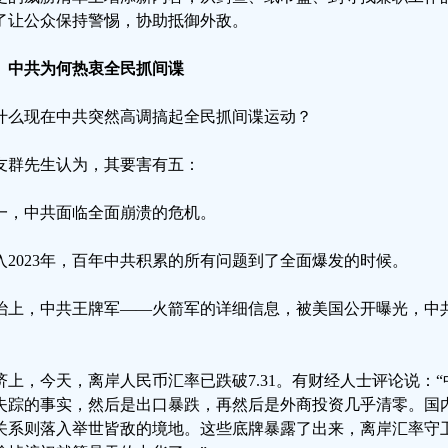
了让公众保持警惕，协助抵御外敌。
、中共为何热衷全民抓间谍
什么现在中共突然高调搞起全民抓间谍运动？
友群先生认为，其要害有五：
一，中共面临全面崩溃的危机。
入2023年，百年中共积累的所有问题到了全面爆发的时候。
治上，中共王牌军——火箭军的详细信息，被美国公开曝光，中共
。
济上，今天，离岸人民币汇率已跌破7.31。有财经人士评论说：
失踪的事实，然后是出口暴跌，再然后是外商投资几乎清零。国
关系则落入举世皆敌的境地。这些底牌暴露了出来，离岸汇率守