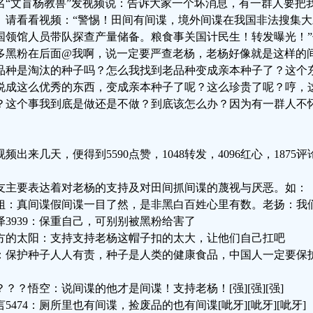
名“文盲杨教兽”发视频说：告诉大家一个坏消息，有一群人要把
。请看看视频：“警惕！田间有间谍，境外间谍在我国非法搜集
国领馆人员带队探查产量储备。粮食事关国计民生！转发曝光！
多黑粉在后面@我啊，说一定要严查老杨，老杨好像就是这样的
品种是淘汰的种子吗？怎么我找到老品种变成亲本种子了？这个
说成这么优秀的东西，变成亲本种子了呢？这么珍贵了呢？哼，
？这个事我到底是做还是不做？到底该怎么办？因为有一群人不
。
视频出来几天，便得到5590点赞，1048转发，4096红心，1875
友主要表达着对老杨的支持及对田间抓间谍的蔑视与厌恶。如：
姐：真间谍假间谍一目了然，是非黑白百姓心里有数。老扬：我
泽3939：保重自己，可别别被黑粉给害了
方的太阳：支持支持老杨这帽子扣的太大，让他们自己扛吧
：保护种子人人有责，种子是人类的健康食品，中国人一定要保
。
？？？悟空：说间谍的他才是间谍！支持老杨！[强][强][强]
言5474：厕所里也有间谍，捡废品的也有间谍[呲牙][呲牙][呲牙]