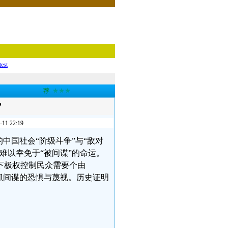
test
荐
★★★
”
 22:19
中国社会“阶级斗争”与“敌对
难以幸免于“被间谍”的命运。
下极权控制民众需要个由
抓间谍的恐惧与蔑视。历史证明
）