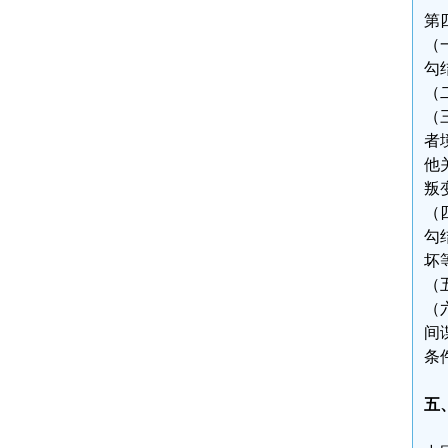
第
（
勾
（
（
者
他
叛
（
勾
坏
（
（
间
条
五