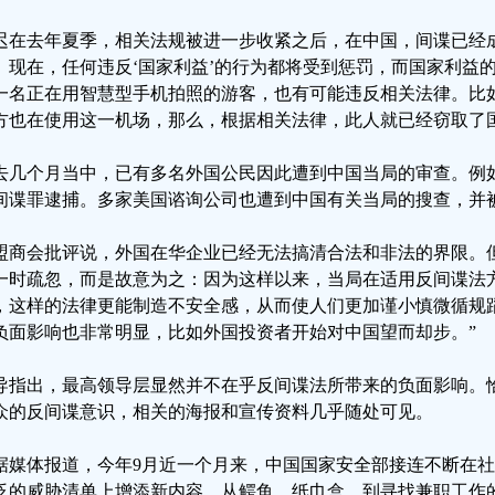
迟在去年夏季，相关法规被进一步收紧之后，在中国，间谍已经
。现在，任何违反‘国家利益’的行为都将受到惩罚，而国家利益
一名正在用智慧型手机拍照的游客，也有可能违反相关法律。比
方也在使用这一机场，那么，根据相关法律，此人就已经窃取了
去几个月当中，已有多名外国公民因此遭到中国当局的审查。例
间谍罪逮捕。多家美国谘询公司也遭到中国有关当局的搜查，并
盟商会批评说，外国在华企业已经无法搞清合法和非法的界限。
一时疏忽，而是故意为之：因为这样以来，当局在适用反间谍法
，这样的法律更能制造不安全感，从而使人们更加谨小慎微循规
负面影响也非常明显，比如外国投资者开始对中国望而却步。”
导指出，最高领导层显然并不在乎反间谍法所带来的负面影响。
众的反间谍意识，相关的海报和宣传资料几乎随处可见。
据媒体报道，今年9月近一个月来，中国国家安全部接连不断在
泛的威胁清单上增添新内容，从鳄鱼、纸巾盒、到寻找兼职工作