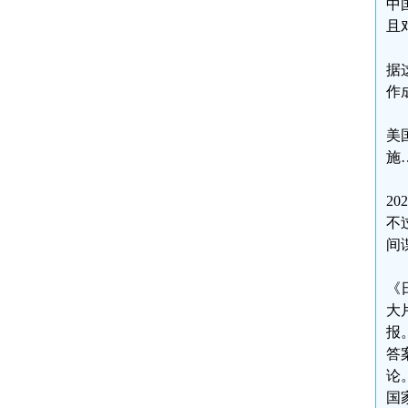
中
且
据
作
美
施
2
不
间
《
大
报
答
论
国