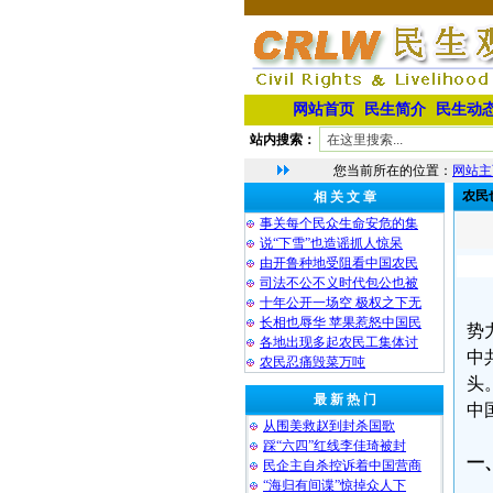
网站首页
民生简介
民生动
站内搜索：
您当前所在的位置：
网站主
农民
相 关 文 章
事关每个民众生命安危的集
说“下雪”也造谣抓人惊呆
由开鲁种地受阻看中国农民
司法不公不义时代包公也被
十年公开一场空 极权之下无
长相也辱华 苹果惹怒中国民
势
各地出现多起农民工集体讨
中
农民忍痛毁菜万吨
头
最 新 热 门
中
从围美救赵到封杀国歌
踩“六四”红线李佳琦被封
一
民企主自杀控诉着中国营商
“海归有间谍”惊掉众人下