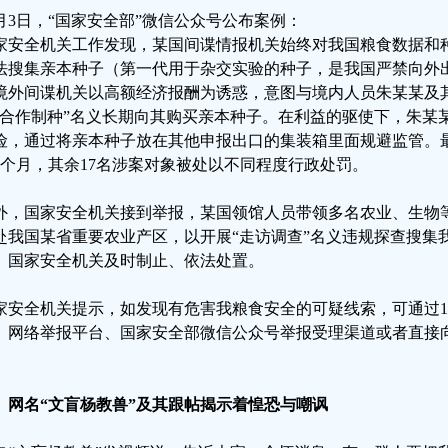
1月3日，“国家安全部”微信公众号公布案例：
家安全机关工作发现，某国间谍情报机关始终对我国粮食数据和
法搜集亲本种子（第一代用于杂交实验的种子，是我国严禁向外
境外间谍机关以高额经济报酬为诱惑，意图与境内人员朱某某及其
“合作制种”名义长期向其购买亲本种子。在利益的驱使下，朱某
险，通过将亲本种子放在其他申报出口的集装箱里面规避监管。
6个月，其余17名涉案对象被处以不同程度行政处罚。
外，国家安全机关接到举报，某国领馆人员带领多名农业、生物
赴我国某省重要农业产区，以开展“走访调查”名义违规探查搜集
。国家安全机关及时制止、依法处置。
家安全机关提示，如发现有危害我粮食安全的可疑线索，可通过12
、网络举报平台、国家安全部微信公众号举报受理渠道或者直接
。
、网名“文盲杨教兽”及其跟帖揭示着惶恐与嘲讽