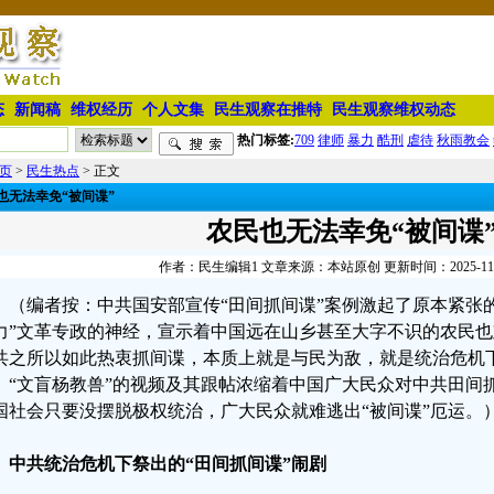
态
新闻稿
维权经历
个人文集
民生观察在推特
民生观察维权动态
热门标签:
709
律师
暴力
酷刑
虐待
秋雨教会
页
>
民生热点
> 正文
也无法幸免“被间谍”
农民也无法幸免“被间谍
作者：民生编辑1 文章来源：本站原创 更新时间：2025-11-11
（编者按：中共国安部宣传“田间抓间谍”案例激起了原本紧张的
力”文革专政的神经，宣示着中国远在山乡甚至大字不识的农民也
共之所以如此热衷抓间谍，本质上就是与民为敌，就是统治危机
。“文盲杨教兽”的视频及其跟帖浓缩着中国广大民众对中共田间
国社会只要没摆脱极权统治，广大民众就难逃出“被间谍”厄运。
、中共统治危机下祭出的“田间抓间谍”闹剧