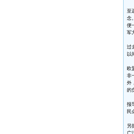
至
念
便
军
过
以
欧
非
外
的
报
民
另
广