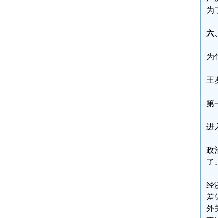
为
六
为
王
第
进
政
了
经
差
外