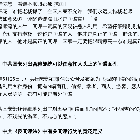
寻梦想：看谁不顺眼都象[掩面]
子花：谁把老杨抓了，全国人民不允许，我们永远支持杨老师
柿如意5907：诬陷造谣泼脏水是间谍常用手段
流顺流的人生：间谍一词真的容易被恶人利用，希望仔细甄别别
：永远支持老杨，说你是间谍的人，他才是真正的间谍，群众的
谍的人，他才是真正的间谍，国家一定要把眼睛擦亮一点谁是真
、中共国安列出含糊笼统可以任意扣人头上的间谍面孔
年5月25日，中共国安部在微信公众号发布题为《揭露间谍的N
能利用各种身份，拥有N幅面孔。侦探、学者、商人、游客、恋
作人员等等，都有可能是海外间谍。
共国安部还详细地列出了对五类“间谍面孔”的描述：“不调查的
人、不观光的游客、不走心的恋人”。
、中共《反间谍法》中有关间谍行为的宽泛定义