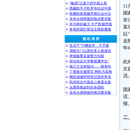
“敏感”泛滥下的中国人权
1
西藏歌手才旺罗布抗议中国
国
铁腕防疫措施导致社会付出
吴有水律师接到电话要求集
非
岁月静好破灭 中产阶级想逃
某
多地房屋烂尾业主维权遭暴
以
随 机 推 荐
走
生活于“宁赠友邦，不予家
年
湖南天门山景区多人跳崖自
举报贩婴反被警方扣留
舆论热议大学教授遭学生“
此
杨兰兰没有疑问——唯有特
次
丁香医生被禁言 网民为其抱
况
网民借缅怀猝然过世的李克
民间悼念中国良心蒋彦永医
从围美救赵到封杀国歌
国
吴有水律师接到电话要求集
话
报
二