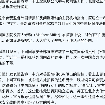
国国家安全部表示，中国应鼓励公民参与反间谍工作，包括建立
对举报者进行奖励。
这个负责监督外国情报和反间谍活动的主要机构指出，应建立一
成为“常态”。最新举措则是在2023年7月1日生效的中国反间谍
国国务院发言人米勒（Matthew Miller）在简报中说：“我们
……正如该法所规定，大大扩大了被视为间谍活动的范围。”
024年1月8日，中国国家安全部宣布破获了一起英国军情六处（M
过，同近年一系列抓获外国间谍的案件一样，这一次中国官方也
谍的下落。
日报》发表报告称，中方对英国情报机构做出的指控，看上去更像
片。中国官媒称，被军情六处招募的这名男子，以谘询公司负责
。这篇题为《中国缉捕间谍的行动》的报导写道：“事实上，官
案多得多。首先，这些指控无法得到独立证实。英国驻北京大使
。此外，官方报导也是漏洞百出。尽管如此，这一事件还是令日益
家安全战略再度引起了各方的关注。