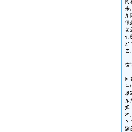
网
来
某
很
老
们
好
去
该
网
兰
恩
东
婵
种
？
劉