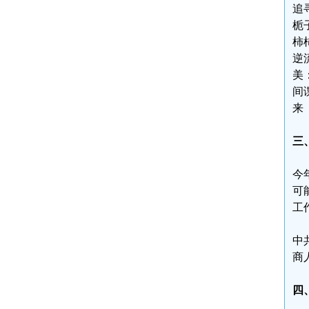
追
栀
柿
逆
美
间
来
三
今
可
工
中
商
四