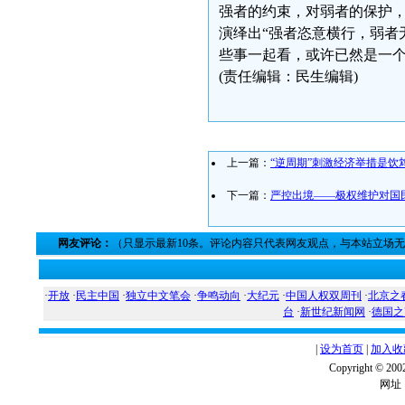
强者的约束，对弱者的保护
演绎出“强者恣意横行，弱者
些事一起看，或许已然是一
(责任编辑：民生编辑)
上一篇：
“逆周期”刺激经济举措是饮
下一篇：
严控出境——极权维护对国
网友评论：
（只显示最新10条。评论内容只代表网友观点，与本站立场
·
开放
·
民主中国
·
独立中文笔会
·
争鸣动向
·
大纪元
·
中国人权双周刊
·
北京之
台
·
新世纪新闻网
·
德国之
|
设为首页
|
加入收
Copyright ©
网址：w