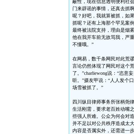
蔽性，现在信息透明便利社会
门来辟谣的事情，还真去抓
呢？好吧，我就算被抓，如
抓呢？还有上海那个罕见案
最终被法院支持，理由是烟
他在我开车前无故骂我，严
不懂哦。”
在网易，数千条网民对此荒谬
言论仍然体现了网民对这个荒谬
了。”charliewong说
听。”摄友甲说：“人人发个口
场雪被抓了。”
四川纵目律师事务所张柄尧律
生活刚需，要求老百姓动嘴
些强人所难。公众为何会对造
并不足以对公共秩序造成太大
内容是否属实外，还需进一