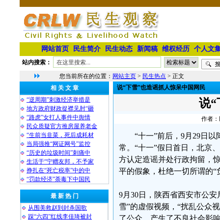
网站首页
民生简介
民生动态
新闻稿
维权经历
个人文
站内搜索：
您当前所在的位置：
网站主页
>
民生热点
> 正文
说“下雪”也造谣抓人惊呆中国网民
相 关 文 章
“逆周期”刺激经济举措是
说
地方政府财政捉襟见肘“砸
“路虎”女打人事件中舆情
作者：民
民众质疑官方推房屋养老金
“生前当韭菜，死后成耗材
“十一”前后，9月29
当局强推“网证网号”监控
常。“十一”假日首日，北京
“历史的垃圾时间”刺痛中
方认定造谣并处行政拘留，惊
生活于“宁赠友邦，不予家
挣扎在“死亡税率”中的中
平的假象，杜绝一切所谓的“
“罚款经济”荼毒下中国民
9月30日，陕西省西安市公
最 新 热 门
雪”的虚假视频，“扰乱公众
从围美救赵到封杀国歌
踩“六四”红线李佳琦被封
了公众，产生了不良社会影