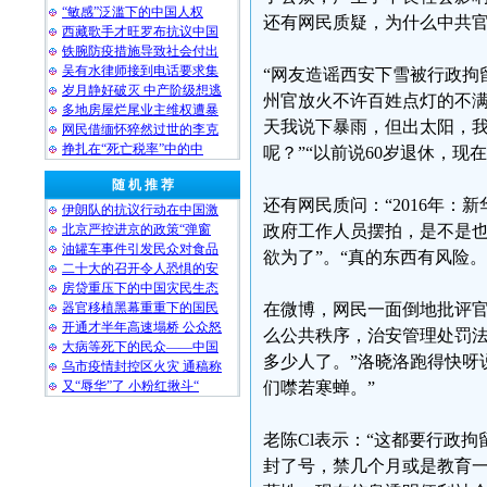
“敏感”泛滥下的中国人权
还有网民质疑，为什么中共官
西藏歌手才旺罗布抗议中国
铁腕防疫措施导致社会付出
吴有水律师接到电话要求集
“网友造谣西安下雪被行政拘
岁月静好破灭 中产阶级想逃
州官放火不许百姓点灯的不满
多地房屋烂尾业主维权遭暴
天我说下暴雨，但出太阳，我
网民借缅怀猝然过世的李克
挣扎在“死亡税率”中的中
呢？”“以前说60岁退休，现
随 机 推 荐
还有网民质问：“2016年：
伊朗队的抗议行动在中国激
北京严控进京的政策“弹窗
政府工作人员摆拍，是不是也
油罐车事件引发民众对食品
欲为了”。“真的东西有风险
二十大的召开令人恐惧的安
房贷重压下的中国灾民生态
器官移植黑幕重重下的国民
在微博，网民一面倒地批评官
开通才半年高速塌桥 公众怒
么公共秩序，治安管理处罚法
大病等死下的民众——中国
多少人了。”洛晓洛跑得快呀
乌市疫情封控区火灾 通稿称
又“辱华”了 小粉红揪斗“
们噤若寒蝉。”
老陈Cl表示：“这都要行政
封了号，禁几个月或是教育