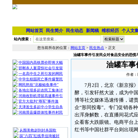
网站首页
民生简介
民生动态
新闻稿
维权经历
个人文
站内搜索：
您当前所在的位置：
网站主页
>
民生热点
> 正文
油罐车事件引发民众对食品安全的恐慌
相 关 文 章
中国国内高铁票价即将大幅
油罐车事
邯郸杀人案震惊社会引发留
一名高中生之死引发的网民
作者：民
中学生校园死亡事件爆警民
网民怒批“北极鲶鱼事件”
7月2日，北京《新京报
各地出现多起农民工集体讨
酵，引发轩然大波，成为中国
河南收割机滞留高速事件引
博等社交媒体迅速传播，谴
官方大批判“辱军”事件激
天津发生多起中小学生自杀
企“形同投毒”。专门促销各
河南滑县爆群体性事件村民
出浑身解数，在直播间花式
众看客大跌眼镜。电商平台
最 新 热 门
红书等中国社群平台则出现网
从围美救赵到封杀国歌
踩“六四”红线李佳琦被封