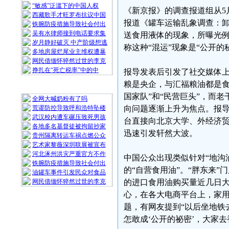
“敏感”泛滥下的中国人权
《新京报》的调查报道组从5
西藏歌手才旺罗布抗议中国
报道《罐车运输乱象调查：
铁腕防疫措施导致社会付出
吴有水律师接到电话要求集
送食用液体的现象，所曝光
岁月静好破灭 中产阶级想逃
称这种“混运”现象是“公开的
多地房屋烂尾业主维权遭暴
网民借缅怀猝然过世的李克
挣扎在“死亡税率”中的中
报导发表后引发了社交媒体
粮是央企，与汇福粮油都是食
随 机 推 荐
国家队”和“民营巨头”，而
全网大喊奶粉有了吗
荒谬防控导致呼和浩特坠楼
向问题逐渐上升为焦点。报
武汉校内遭车碾压致死男孩
台直接向北京大学、外经济
各地多名基督徒被拘留抄家
迅速引发轩然大波。
贵州隔离转运车祸点燃公众
艺术家黎薇深圳联展被宣布
河北涿州洪灾严重官方不作
中国公众出现类似针对“地沟
铁腕防疫措施导致社会付出
的“自营食用油”。“胖东来
油罐车事件引发民众对食品
网民借缅怀猝然过世的李克
的进口食用油购买量近几日
心，在各大电商平台上，家用
题，有网友提到“以后坐地铁
怎敢成‘公开的祕密’，大家去