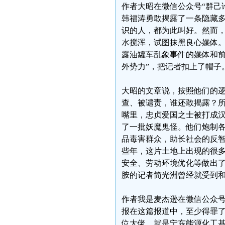
作者大昭在微信公众号“群己
韩福涛勇敢揭露了一条隐藏
识的人，都为此叫好。然而
水搅浑，试图抹黑良心媒体。
露油罐车乱象事件的媒体和前
外势力”，把记者扣上了帽子
大昭的文章说，按照他们的
查、被谴责，谁还敢揭露？
嘴里，忠贞爱国之士被打成
了一批妖魔鬼怪。他们炮制
品毒害群众，助长社会的反智
些年，这片土地上出现的很
安全、劳动环境优化等做出
胺的记者简光洲曾经就受到
作者我是麦杰逊在微信公众号
报在这篇报道中，至少得罪了
位大佬，就是宁东能源化工