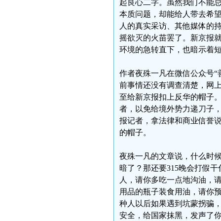
起良心二字。虽然我们不能
本质问题，却能给人带去希
人的真实采访、其他媒体的
摇欲灭的火苗罢了。新京报
环境的急转直下，也暗示着
作者夜殊一凡在微信公众号“
前事情还没有调查清楚，网
至给新京报扣上反华的帽子
者，以免给境外势力递刀子
报记者，拿法律和商业信誉
的帽子。
夜殊一凡的文章说，什么时
暗了？那还要315晚会打假
人，请你多吃一点地沟油，
用品的瓶子装食用油，请你
种人以后如果遇到坑蒙拐骗
安全，给国家抹黑，发声了