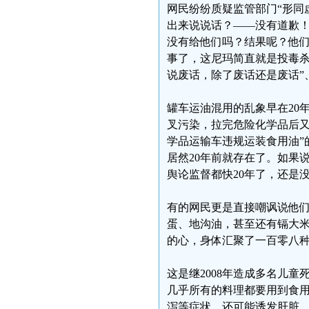
网民纷纷质疑监管部门“形同
出来说说话？——没有道歉！
没有给他们吗？结果呢？他们
事了，这尼玛简直就是投毒杀
说废话，除了废话还是废话”、
罐车运油混用的乱象早在20
叉污染，拉完危险化学品后又
学品运输车违规运装食用油”
居然20年前就存在了。如果
舆论监督都快20年了，还是
有的网民更是直接嘲讽说他们
蛋、地沟油，甚至还有镉大米
的心，身体汇聚了一百零八种
这是继2008年造成多名儿
几乎所有的料理都要用到食
泻等症状，还可能诱发肝脏、