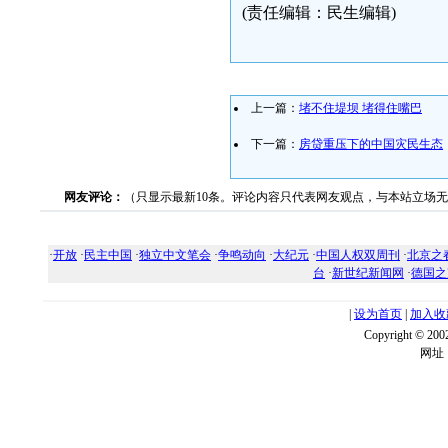
(责任编辑：民生编辑)
上一篇：
堵不住堤坝 堵得住嘴巴
下一篇：
房贷重压下的中国灾民生态
网友评论：
（只显示最新10条。评论内容只代表网友观点，与本站立场
·
开放
·
民主中国
·
独立中文笔会
·
争鸣动向
·
大纪元
·
中国人权双周刊
·
北京之
台
·
新世纪新闻网
·
德国之
|
设为首页
|
加入收
Copyright ©
网址：w