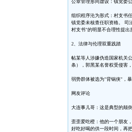
公章管理形同虚设：镇党委公
组织程序沦为形式：村支书
镇党委未核查任职资格。 司
村支书"的明显不合理性提出
2、法律与伦理双重践踏
帖某等人涉嫌伪造国家机关公
条），郭黑某名誉权受侵害
弱势群体被选为"背锅侠"，
网友评论
大连事儿哥：这是典型的颠
歪歪爱吃橙：他的一个朋友
好吃好喝的供一段时间，再