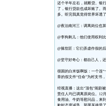
还个半年左右，就断贷。银
了，银行贷款也成坏账了。
多。听完我真觉得世界坏透
@夜泊南河三：调离岗位也
@李狗剩儿：他们使用权利
@箍坟匠：它们弄虚作假的
@坚守好奇心：都自己人，
很困的白米饭啊饭：一个连“
章的假文件“任命”为村支书
经视直播：这出“顶包”闹剧
责任人均已调离原岗位。12
食用油、牛奶等慰问品，来
歉时态度诚恳，郭黑某接受