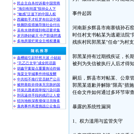
民企主自杀控诉着中国营商
“海归有间谍”惊掉众人下
事件起因
“敏感”泛滥下的中国人权
西藏歌手才旺罗布抗议中国
铁腕防疫措施导致社会付出
河南新乡辉县市南寨镇孙石窑
吴有水律师接到电话要求集
时任村支书帖某为逃避法院"
岁月静好破灭 中产阶级想逃
多地房屋烂尾业主维权遭暴
残疾村民郭黑某"任命"为村
随 机 推 荐
郭黑某持有过期残疾证，长期
血槽姐引起轩然大波 小姑姑
“孔乙己文学”成全民话题
被列为失信被执行人后才得知
胡鑫宇案疑点重重舆论炸锅
海棠文学城事件持续发酵
嗣后，辉县市对帖某、公章
中共拒不推行官员财产公示
被慈善欺诈得体无完肤的国
郭黑某道歉并解除"限高"措
环保志愿者因举报污染问题
任命文件如何通过多环节审
刑讯逼供手段的残忍让人窒
绍兴地铁深夜撞保洁员致多
臭肉事件再度挑战公众食品
暴露的系统性漏洞
1、权力滥用与监管失守