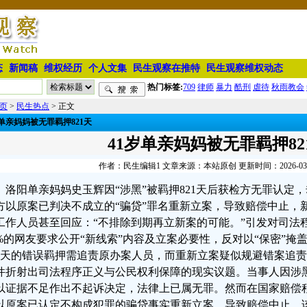
态
新闻稿
维权经历
个人文集
民生观察在推特
民生观察维权动态
热门标签:
709
律师
暴力
酷刑
虐待
秋雨教会
页
>
民生热点
> 正文
岁单亲妈妈被无罪羁押821天
41岁单亲妈妈被无罪羁押82
作者：民生编辑1 文章来源：本站原创 更新时间：2026-03-30
洛阳单亲妈妈史玉辉因“涉黑”被羁押821天后获检方无罪认定，
方以原案已判决不成立的“骗贷”罪名重新立案，导致赔偿中止，
工作人员甚至回应：“不排除到期再立新案的可能。”引发对司法
3%的网友要求公开“新线索”内容及立案必要性，反对以“保密”
21天的错误羁押需追责原办案人员，而重新立案疑似规避错案追
件折射出司法程序正义与公民权利保障的现实议题。当事人因涉黑
以证据不足作出不起诉决定，法律上已属无罪。然而在国家赔偿
以原案已认定不构成犯罪的骗贷事实重新立案，导致赔偿中止。该