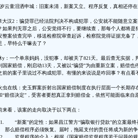
9岁云童泪洒申城：旧案未清，新案又立。程序反复，真相还停
章大汉2：骗贷罪已经法院判决不构成犯罪，公安就不能随意立
？如果判无罪之后，公安觉得不行，要继续查，那每个人都将是
安整案侦查完毕，移送检察院审查起诉，检察院觉得证据充备了
足，早特么干嘛去了？
-冰y：一个单亲妈妈，没犯事，却被关了821天。最后查无实据
到国家赔偿，刚启动13天，又被以“骗贷”为由重新立案，赔偿也
之前的案子里说过不构成犯罪。有懂的来说说是咋回事？有点看
火虫在线：史玉辉案折射出国家赔偿制度在执行层面一个长期存在
和“赔偿决定”，受害者要想真正拿到赔偿金，依然可能面临来自
前来看，该案的走向取决于以下两点：
“新案”的定性：如果昌江警方“骗取银行贷款”的立案最
那么赔偿程序必须恢复。届时，拖延支付的责任将成为新的争
监督程序的介入：根据《国家赔偿监督程序若干问题的规