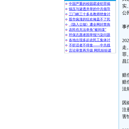
中国严重的校园霸凌犯罪揭
实
镇压与渗透并举的中共领导
公
三门峡三十多名教师绝食讨
股市疯涨的狂欢掩盖不了民
《隐入尘烟》遭全网封禁舆
事
农民也无法幸免“被间谍”
环保志愿者因举报污染问题
各地出现多起农民工集体讨
2
不听话者不得食——中共残
走
言论审查再升级 网民纷纷谴
罪
昌
赔
赔
法
因
注
害