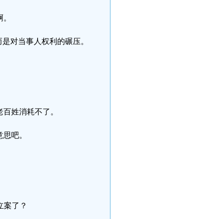
啊。
而是对当事人权利的碾压。
老百姓消耗不了。
意思吧。
立案了？