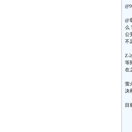
@
@
么
公
不
Z
等
在
萤
决
目