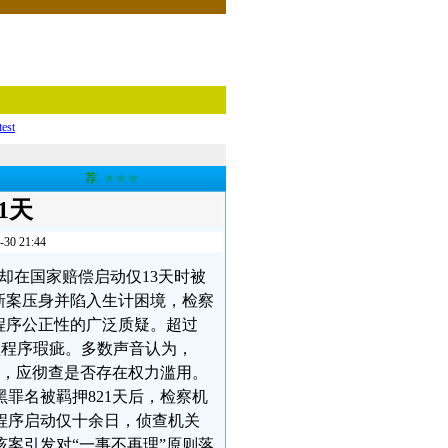
test
荐
★★★
1天
 21:44
却在国家赔偿启动仅13天时被
新案压身并陷入生计困境，检察
程序公正性的广泛质疑。超过
掩盖程序瑕疵。多数声音认为，
责，应彻查是否存在权力滥用。
罪名被羁押821天后，检察机
程序启动仅十余日，侦查机关
案引发对“一事不再理”原则落