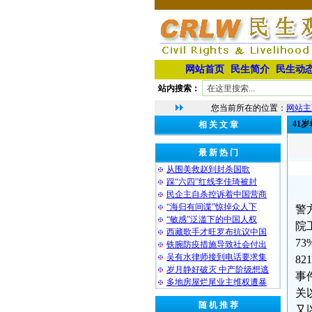
网站首页
民生简介
民生动
站内搜索：
您当前所在的位置：
网站主
41
相 关 文 章
最 新 热 门
从围美救赵到封杀国歌
踩“六四”红线李佳琦被封
民企主自杀控诉着中国营商
“海归有间谍”惊掉众人下
警
“敏感”泛滥下的中国人权
院
西藏歌手才旺罗布抗议中国
7
铁腕防疫措施导致社会付出
吴有水律师接到电话要求集
8
岁月静好破灭 中产阶级想逃
事
多地房屋烂尾业主维权遭暴
关
随 机 推 荐
又