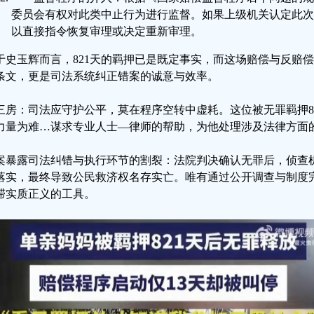
委员会有权对此类中止行为进行监督。如果上级机关认定此次
以直接指令恢复审理或决定重新审理。
于史玉辉而言，821天的羁押已是既定事实，而这场赔偿与反赔
条文，更是司法系统纠正错案的诚意与效率。
三房：司法应守护公平，莫在程序空转中虚耗。这位被无罪羁押8
力量为难…谋求专业人士—律师的帮助，为他处理涉及法律方面
案暴露司法纠错与执行环节的割裂：法院判决确认无罪后，侦查
落实，最终导致公民救济权名存实亡。唯有通过公开调查与制度完
滞实质正义的工具。