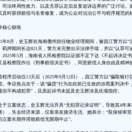
、司法终局性效力、以及无罪认定后反复追诉边界的广泛讨论。
民及时获得赔偿与名誉修复，成为公众对法治公平与程序规范的
件核心脉络
021年8月，史玉辉在海南儋州担任物业经理期间，被昌江警方以“
。羁押期间长达821天，警方未完整出示法律手续，并以“认罪可
。2025年5月，海南省人民检察院以证据不足下达《不起诉决定
江县检察院作出《刑事赔偿决定书》，同意赔偿人身自由及精神
偿程序启动仅13天后（2025年9月12日），昌江警方以“骗取银
偿。争议焦点在于：该“骗贷”行为在此前已生效的涉黑案判决中
规但不构成犯罪”，且原起诉书未提及史玉辉涉及此项指控。
处于立案状态，史玉辉无法开具“无犯罪记录证明”，导致其4年
册），失去经济来源，仅靠亲友接济生活。她表示：“取保候审
怕立案长期停滞致赔偿无限期中止”。