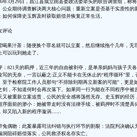
026年3月29日，昌江县成立由县委政法委牵头的联合调查组，称
。公众期待调查解决两大核心问题：重新立案是否基于实质性的
；如何保障史玉辉及时获取赔偿并恢复正常生活。
友评论
雪喝果汁茶：随便换个罪名就可以立案，然后继续拖个几年，无
上可以玩到她走了。
评：821天的羁押，近三年的自由被剥夺，是单亲妈妈与孩子天
改写的无奈，一言以蔽之:正义不能卡在无休止的“程序循环”里
。至于检察院工作人员那句“不排除到期再立新案的可能”，更是
之剑，不知道何时会再次落下。如果同一行为能在不同程序中被
天又被重新立案追责，公民的安全感将荡然无存。史玉辉的经历
程序面前的渺小：她被带走时没有法律手续，被羁押时不清楚具
，却又陷入新的程序漩涡……
带兔偶吻：此案暴露司法纠错与执行环节的割裂：法院判决确认
漏洞阻碍赔偿落实，公民救济权名存实亡。