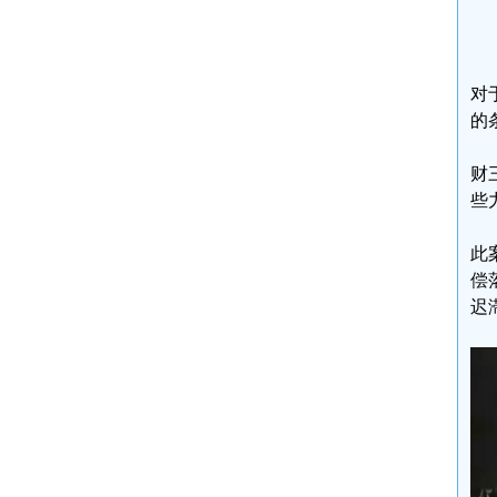
对
的
财
些
此
偿
迟