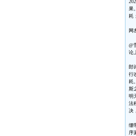
2
果
耗
网
@
论
郎
行
耗
斯
明
法
决
绷
序