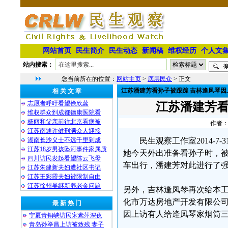
网站首页
民生简介
民生动态
新闻稿
维权经历
个人文
站内搜索：
您当前所在的位置：
网站主页
>
底层民众
> 正文
江苏潘建芳看孙子被跟踪 吉林逢凤琴因
相 关 文 章
志愿者呼吁看望徐欣蕊
江苏潘建芳看
维权群众到成都德康医院看
杨丽和父亲前往北京看病被
作者：
江苏南通许健刑满众人迎接
湖南长沙义士不远千里到成
民生观察工作室2014-
江苏18岁男孩坠河事件家属质
她今天外出准备看孙子时，
四川访民发起看望陈云飞母
车出行，潘建芳对此进行了
江苏朱建新夫妇遭社区书记
江苏王彩霞夫妇被限制自由
江苏徐州吴继新养老金问题
另外，吉林逢凤琴再次给本工
化市万达房地产开发有限公
最 新 热 门
因上访有人给逢凤琴家烟筒三
宁夏青铜峡访民宋素萍深夜
青岛孙举昌上访被致残 妻子