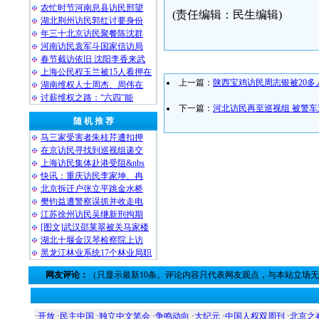
农忙时节河南息县访民邢望
(责任编辑：民生编辑)
湖北荆州访民郭红讨要身份
年三十北京访民聚餐陈沈群
河南访民袁军斗国家信访局
春节截访依旧 沈阳李香来武
上海公民程玉兰被15人看押在
上一篇：
陕西宝鸡访民周志银被20多
湖南维权人士周杰、周伟在
讨薪维权之路：“六四”能
下一篇：
河北访民再至巡视组 被警
随 机 推 荐
马三家受害者朱桂芹遭扣押
在京访民寻找到巡视组递交
上海访民集体赴港受阻&nbs
快讯：重庆访民李家坤、冉
北京拆迁户张立平跳金水桥
樊钧益遭警察误抓并收走电
江苏徐州访民吴继新刑拘期
[图文]武汉邵莱翠被关马家楼
湖北十堰金汉琴检察院上访
黑龙江林业系统17个林业局职
网友评论：
（只显示最新10条。评论内容只代表网友观点，与本站立场
·
开放
·
民主中国
·
独立中文笔会
·
争鸣动向
·
大纪元
·
中国人权双周刊
·
北京之