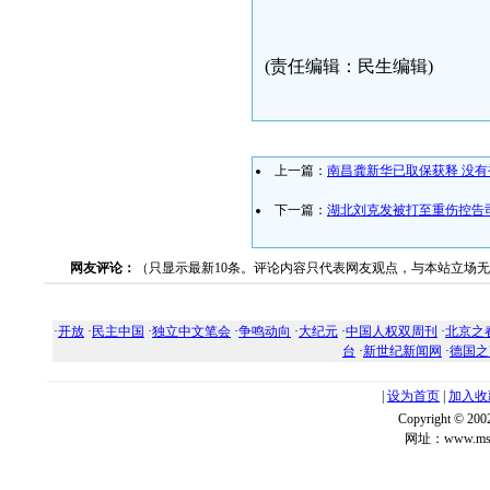
(责任编辑：民生编辑)
上一篇：
南昌龚新华已取保获释 没
下一篇：
湖北刘克发被打至重伤控告
网友评论：
（只显示最新10条。评论内容只代表网友观点，与本站立场
·
开放
·
民主中国
·
独立中文笔会
·
争鸣动向
·
大纪元
·
中国人权双周刊
·
北京之
台
·
新世纪新闻网
·
德国之
|
设为首页
|
加入收
Copyright ©
网址：www.msg