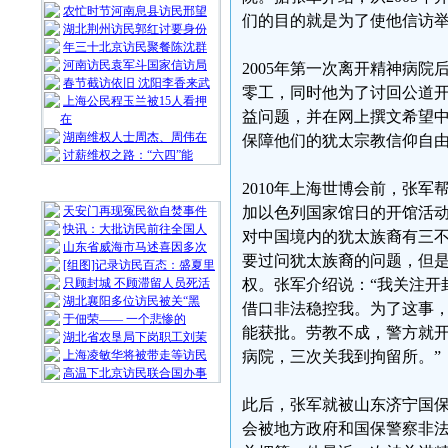
农忙时节河南息县访民邢望
们的目的就是为了使他信访
湖北荆州访民郭红讨要身份
年三十北京访民聚餐陈沈群
河南访民袁军斗国家信访局
2005年第一次离开精神病
春节截访依旧 沈阳李香来武
零工，同时他为了讨回公道
上海公民程玉兰被15人看押
益问题，并在网上撰文希望
在
湖南维权人士周杰、周伟在
保障他们的犹太宗教信仰自
讨薪维权之路：“六四”能
2010年上海世博会前，张
随 机 推 荐
天安门再现冤民欲自焚事件
加以色列国家馆日的开馆活
快讯：大批访民前往全国人
对中国境内的犹太族裔有三不
山东省威海市马述喜因多次
要过问犹太族裔的问题，但
[组图]记录访民百态：盛夏里
只顾封城 不顾滞留人员死活
权。张军介绍说：“我关注开
湖北襄阳多位访民被关“黑
借口非法稳控我。为了这事
于佃荣—— 一个悲惨的
能获批。劳教不成，警方就
湖北省农垦局下岗职工刘茉
上海凌敏华将被带走等访民
病院，三次关我到拘留所。”
高温下北京访民联合国办事
此后，张军就被山东济宁国
会被地方政府和国保警察非