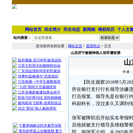
网站首页
民生简介
民生动态
新闻稿
维权经历
个人文
站内搜索：
您当前所在的位置：
网站主页
>
底层民众
> 正文
山东济宁被精神病人张军遭软禁
相 关 文 章
政府腐败 四川村民被强迫陷
山
江苏王彩霞夫妇被限制自由
广东清远强拆祠堂村民被训
作者：
传樊钧益被捕与“武装组织
江苏南通一中学生被殴致死
【民生观察2018年5
“六四”期间方言被骚扰传
所在银行支行行长领导涉嫌
江苏吴继新被通知两会前不
打击报复。领导先是在银行
防疫与奸商勾结 居民购物被
被拘留高飞获释 续筹防疫品
科副科长，没过多久又调到
武汉“新冠”病人被政府拒
张军被降职后开始实名举报
最 新 热 门
后他就被支行领导及维稳警察
宁夏青铜峡访民宋素萍深夜
青岛孙举昌上访被致残 妻子
院。据张军介绍，从2005