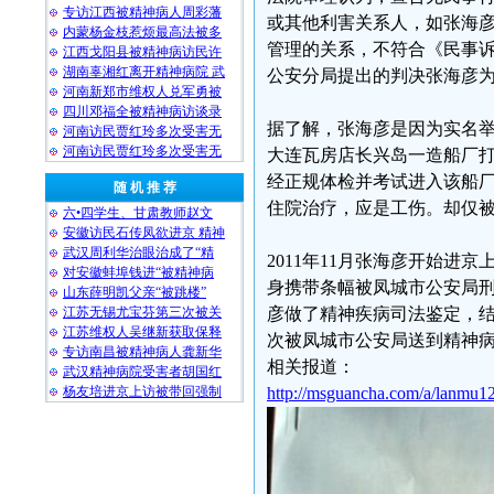
专访江西被精神病人周彩藩
或其他利害关系人，如张海
内蒙杨金枝惹烦最高法被多
管理的关系，不符合《民事诉
江西戈阳县被精神病访民许
湖南辜湘红离开精神病院 武
公安分局提出的判决张海彦
河南新郑市维权人兑军勇被
四川邓福全被精神病访谈录
据了解，张海彦是因为实名举
河南访民贾红玲多次受害无
河南访民贾红玲多次受害无
大连瓦房店长兴岛一造船厂打
经正规体检并考试进入该船
随 机 推 荐
住院治疗，应是工伤。却仅被
六•四学生、甘肃教师赵文
安徽访民石传凤欲进京 精神
武汉周利华治眼治成了“精
2011年11月张海彦开始进
对安徽蚌埠钱进“被精神病
身携带条幅被凤城市公安局刑
山东薛明凯父亲“被跳楼”
江苏无锡尤宝芬第三次被关
彦做了精神疾病司法鉴定，
江苏维权人吴继新获取保释
次被凤城市公安局送到精神
专访南昌被精神病人龚新华
相关报道：
武汉精神病院受害者胡国红
杨友培进京上访被带回强制
http://msguancha.com/a/lanmu1