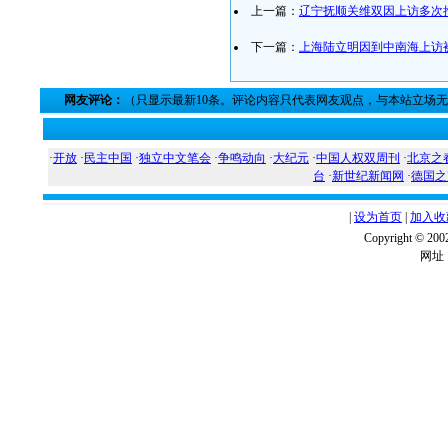
上一篇：
辽宁抚顺关维双因上访多次
下一篇：
上海陆立明因到中南海上访
网友评论：
（只显示最新10条。评论内容只代表网友观点，与本站立场
·
开放
·
民主中国
·
独立中文笔会
·
争鸣动向
·
大纪元
·
中国人权双周刊
·
北京之
台
·
新世纪新闻网
·
德国之
|
设为首页
|
加入收
Copyright ©
网址：w