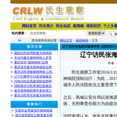
网站首页
民生简介
民生动态
新闻稿
维权经历
个人文
站内搜索：
您当前所在的位置：
网站主页
>
被精神病
> 正文
辽宁访民张海彦诉被精神病 法院驳回公
相 关 文 章
襄阳访民郝明静被关精神病
辽宁访民张海
专访内蒙古被精神病人罗贵
重庆张芬“被精神病”近两
作者：
重庆张芬被关精神病院近两
重庆访民谭敏被精神病 公民
民生观察工作室2016/
辽宁邱雅琴中纪委诉冤被送
神病院强制治疗，为此，20
河南访民赵凤被强制送精神
城市人民法院依法立案受理
湖南湘乡访民辜湘红险被送
被关精神病院两年多的浙江
重庆访民邓光英被关精神病
之后，凤城公安分局以张海彦
病，无刑事责任能力为由提
最 新 热 门
甘肃孙金秀被强作精神病鉴
湖北省孝感市王树英被关精
法院审理认为，宣告无民事