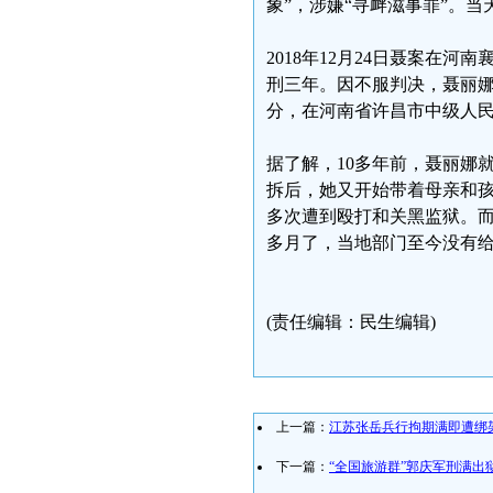
象”，涉嫌“寻衅滋事罪”。
2018年12月24日聂案在河
刑三年。因不服判决，聂丽娜于2
分，在河南省许昌市中级人
据了解，10多年前，聂丽娜
拆后，她又开始带着母亲和
多次遭到殴打和关黑监狱。而
多月了，当地部门至今没有
(责任编辑：民生编辑)
上一篇：
江苏张岳兵行拘期满即遭绑
下一篇：
“全国旅游群”郭庆军刑满出