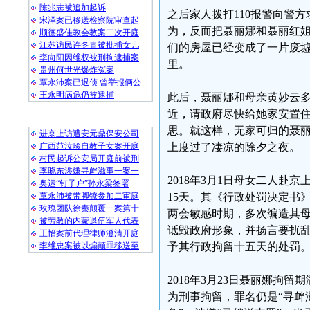
陈兆志被追加起诉
之后家人拨打110报警向警
宋泽案已移送检察院审查起
为，反而把聂丽娜和聂丽红
顺德盛佳教会教案二次开庭
江苏访民许冬青被批捕女儿
们的房屋已经变成了一片废
李向阳因维权被刑拘逮捕案
里。
贵州何世光爆炸冤案
覃永沛案已退侦 曾举报俩公
王永明病危仍被逮捕
此后，聂丽娜和母亲黄妙云
近，请政府尽快给她家安置
随 机 推 荐
思。就这样，无家可归的聂丽
进京上访遭安元鼎保安公司
广西范汝珍自教子女案开庭
上度过了凄凉的除夕之夜。
村民起诉公安局开庭前被刑
李晓东涉嫌寻衅滋事一案一
2018年3月1日母女二人
奥运“钉子户”孙永梁签署
覃永沛被带脚镣参加二审庭
15天。其《行政处罚决定书
玫瑰团队徐秦颠覆一案第十
两会敏感时期，多次编造其
被劳教的内蒙退伍军人代表
诋毁政府形象，并扬言要扰
王怡案前代理律师澄清开庭
李维忠案被以煽颠罪移送至
予其行政拘留十五天的处罚
2018年3月23日聂丽娜
为刑事拘留，罪名仍是“寻衅