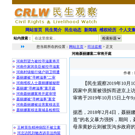
网站首页
民生简介
民生动态
新闻稿
维权经历
个人文
站内搜索：
您当前所在的位置：
网站主页
>
司法监察
> 正文
河南聂丽娜案二审将开庭
相 关 文 章
河南邢望力被控寻滋案将开
河南作家闵良臣被控寻滋案
河南村镇银行储户胡卫明遭
作者：民
聂丽娜被“寻衅滋事”二审
河南维权人士聂丽娜被秘密
【民生观察2019年1
聂丽娜“寻衅滋事”案开庭
因家中房屋被强拆而进京上访
河南聂丽娜案将开庭审理
审将于2019年10月15日
聂丽娜被“寻衅滋事”案变
河南聂丽娜被迫害案移送至
聂丽娜案移送襄城县检察院
据悉，2018年2月4日，
造”的名义暴力强拆，期间，
最 新 热 门
母亲黄妙云则被茨沟乡政府
王树英告精神病院不被立案
河北访民刘敏杰诉非法拘留