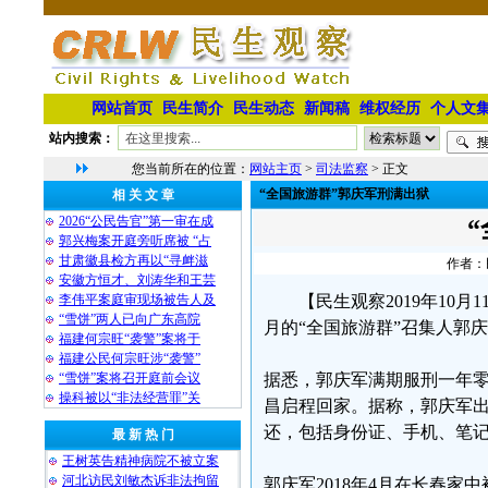
网站首页
民生简介
民生动态
新闻稿
维权经历
个人文
站内搜索：
您当前所在的位置：
网站主页
>
司法监察
> 正文
“全国旅游群”郭庆军刑满出狱
相 关 文 章
2026“公民告官”第一审在成
郭兴梅案开庭旁听席被 “占
甘肃徽县检方再以“寻衅滋
作者：民
安徽方恒才、刘涛华和王芸
李伟平案庭审现场被告人及
【民生观察2019年10
“雪饼”两人已向广东高院
月的“全国旅游群”召集人郭
福建何宗旺“袭警”案将于
福建公民何宗旺涉“袭警”
“雪饼”案将召开庭前会议
据悉，郭庆军满期服刑一年
操科被以“非法经营罪”关
昌启程回家。据称，郭庆军
还，包括身份证、手机、笔
最 新 热 门
王树英告精神病院不被立案
河北访民刘敏杰诉非法拘留
郭庆军2018年4月在长春