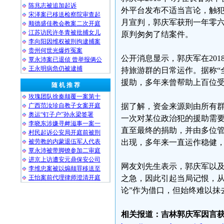
陈兆志被追加起诉
外平台发布不适当言论，触犯“
宋泽案已移送检察院审查起
月宣判，郭庆军获刑一年零
顺德盛佳教会教案二次开庭
江苏访民许冬青被批捕女儿
原判匆匆了结案件。
李向阳因维权被刑拘逮捕案
贵州何世光爆炸冤案
公开消息显示，郭庆军在201
覃永沛案已退侦 曾举报俩公
王永明病危仍被逮捕
持旅游群的日常运作。据称“
援助，多年来曾帮助上百位
随 机 推 荐
玫瑰团队徐秦颠覆一案第十
广西范汝珍自教子女案开庭
据了解，资金来源则由所有
奥运“钉子户”孙永梁签署
一次对某位政治犯的援助需
李晓东涉嫌寻衅滋事一案一
直至最终的捐助，并由多位
村民起诉公安局开庭前被刑
被劳教的内蒙退伍军人代表
出现，多年来一直运作稳健
覃永沛被带脚镣参加二审庭
进京上访遭安元鼎保安公司
网友刘先生表示，郭庆军以
李维忠案被以煽颠罪移送至
王怡案前代理律师澄清开庭
之急，因此引起当局记恨，从
论”作为借口，但始终难以抹
相关报道：吉林郭庆军因言获