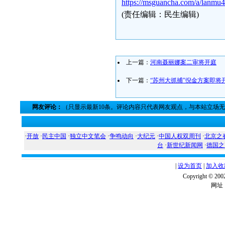
https://msguancha.com/a/lanmu
(责任编辑：民生编辑)
上一篇：
河南聂丽娜案二审将开庭
下一篇：
“苏州大抓捕”倪金方案即将
网友评论：
（只显示最新10条。评论内容只代表网友观点，与本站立场
·
开放
·
民主中国
·
独立中文笔会
·
争鸣动向
·
大纪元
·
中国人权双周刊
·
北京之
台
·
新世纪新闻网
·
德国之
|
设为首页
|
加入收
Copyright ©
网址：w