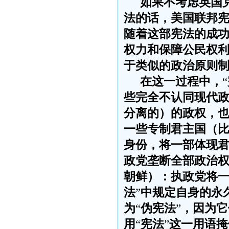
如果不考
虑英国
法的话，美国联邦
随着这部宪法的成
权力和保障公民权
于类似的政治原则
在这一过程中，
“
些完全不认同现代
分离的）的政权，
一些专制君主国（
身份，将一部体现
政党垄断全部政治
朝鲜）：执政党将
法
”
中规定自身的永
为
“
伪宪法
”
，因为它
用
“
宪法
”
这一用语掩