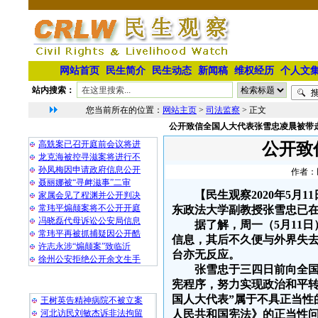
网站首页
民生简介
民生动态
新闻稿
维权经历
个人文
站内搜索：
您当前所在的位置：
网站主页
>
司法监察
> 正文
公开致信全国人大代表张雪忠凌晨被带
相 关 文 章
高兟案已召开庭前会议将进
公开致
龙克海被控寻滋案将进行不
孙凤梅因申请政府信息公开
作者：民
聂丽娜被“寻衅滋事”二审
【民生观察2020年5
家属会见了程渊并公开判决
常玮平煽颠案将不公开开庭
东政法大学副教授张雪忠已
冯晓磊代母诉讼公安局信息
据了解，周一（5月11日
常玮平再被抓捕疑因公开酷
信息，其后不久便与外界失
许志永涉“煽颠案”致临沂
台亦无反应。
徐州公安拒绝公开余文生手
张雪忠于三四日前向全
最 新 热 门
宪程序，努力实现政治和平转
国人大代表”属于不具正当性
王树英告精神病院不被立案
河北访民刘敏杰诉非法拘留
人民共和国宪法》的正当性问