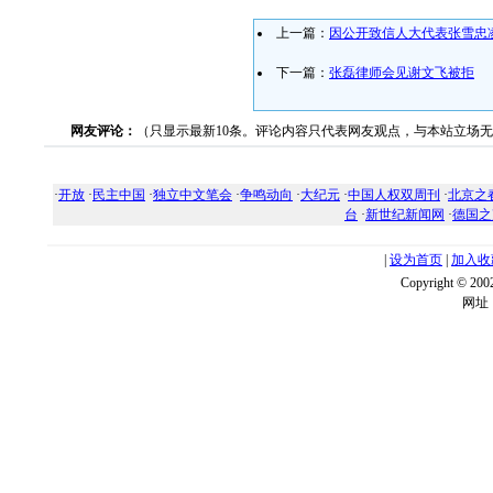
上一篇：
因公开致信人大代表张雪忠
下一篇：
张磊律师会见谢文飞被拒
网友评论：
（只显示最新10条。评论内容只代表网友观点，与本站立场
·
开放
·
民主中国
·
独立中文笔会
·
争鸣动向
·
大纪元
·
中国人权双周刊
·
北京之
台
·
新世纪新闻网
·
德国之
|
设为首页
|
加入收
Copyright ©
网址：w