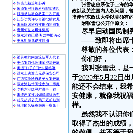
陈兆志被追加起诉
张雪忠曾系位于上海的
宋泽案已移送检察院审查起
政以及关注国内人权问题，
顺德盛佳教会教案二次开庭
指使华东政法大学以莫须有
江苏访民许冬青被批捕女儿
附张雪忠公开信原文：
李向阳因维权被刑拘逮捕案
尽早启动国民制
贵州何世光爆炸冤案
覃永沛案已退侦 曾举报俩公
——
致即将出席
王永明病危仍被逮捕
尊敬的各位代表
随 机 推 荐
被劳教的内蒙退伍军人代表
你们好，
王怡案前代理律师澄清开庭
我叫张雪忠，是
奥运“钉子户”孙永梁签署
进京上访遭安元鼎保安公司
于
2020
年
5
月
22
日
出
广西范汝珍自教子女案开庭
覃永沛被带脚镣参加二审庭
能还不会结束，我
李晓东涉嫌寻衅滋事一案一
安健康，就像我祝
李维忠案被以煽颠罪移送至
村民起诉公安局开庭前被刑
样。
玫瑰团队徐秦颠覆一案第十
虽然我不认识你
取得了杰出的成绩
的敬佩，并不等于