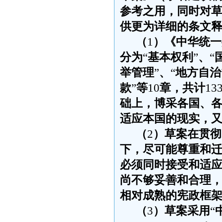
参考之用，同时对
供更为详细的条文
（
1
）《中华统一
分为
“
基本权利
”
、
“
举管理
”
、
“
地方自治
款
”
等
10
章，共计
13
础上，博采各国、
适应本国的现实，
（
2
）草案在贯彻
下，尽可能尊重和
必须同时接受和适
尚不够妥善和合理
相对成熟的宪政框
（
3
）草案采用
“