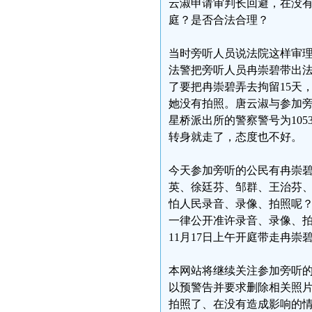
云淑申请审判长回避，在没
庭？是否合法合理？
当时旁听人员说法院这样审
法警把旁听人员冉崇碧带出
了要把冉崇碧弄去拘留15天
她没有拍照。唐云淑与参加旁
星桥派出所的警察警号为105
转身就走了，态度也不好。
今天参加旁听的公民有冉崇
英、徐廷芬、邹群、王治芬
怕人民录音、录像、拍照呢
一律公开准许录音、录像、
11月17日上午开庭带走冉崇
本网站将继续关注参加旁听
以预警告并要求删除相关照
拍照了、在没有造成影响的