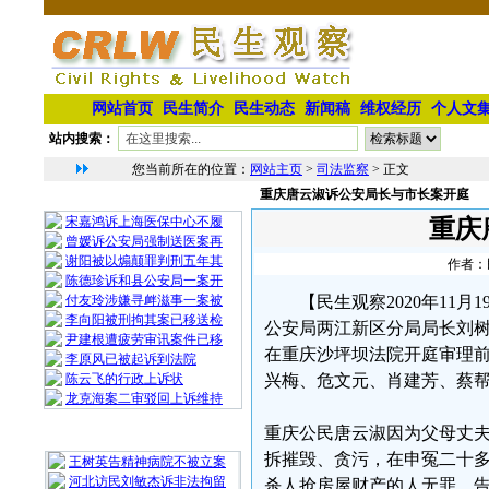
网站首页
民生简介
民生动态
新闻稿
维权经历
个人文
站内搜索：
您当前所在的位置：
网站主页
>
司法监察
> 正文
重庆唐云淑诉公安局长与市长案开庭⁩
相 关 文 章
宋嘉鸿诉上海医保中心不履
重庆
曾媛诉公安局强制送医案再
谢阳被以煽颠罪判刑五年其
作者：民
陈德珍诉和县公安局一案开
付友玲涉嫌寻衅滋事一案被
【民生观察2020年1
李向阳被刑拘其案已移送检
公安局两江新区分局局长刘树模
尹建根遭疲劳审讯案件已移
在重庆沙坪坝法院开庭审理
李原风已被起诉到法院
陈云飞的行政上诉状
兴梅、危文元、肖建芳、蔡
龙克海案二审驳回上诉维持
重庆公民唐云淑因为父母丈
最 新 热 门
拆摧毁、贪污，在申冤二十
王树英告精神病院不被立案
河北访民刘敏杰诉非法拘留
杀人抢房屋财产的人无罪，