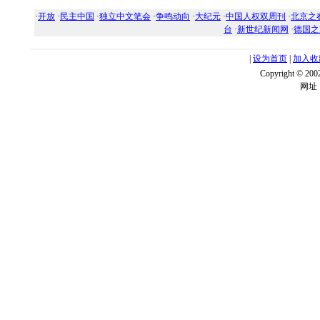
·
开放
·
民主中国
·
独立中文笔会
·
争鸣动向
·
大纪元
·
中国人权双周刊
·
北京之
台
·
新世纪新闻网
·
德国之
|
设为首页
|
加入收
Copyright ©
网址：w