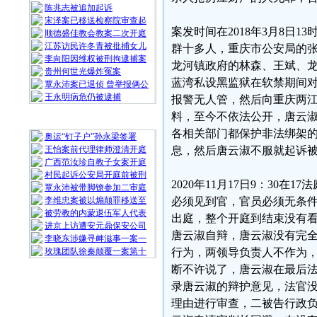
陈兆志被追加起诉
宋泽案已移送检察院审查起
案发时间在2018年3月8日
顺德盛佳教会教案二次开庭
江苏访民许冬青被批捕女儿
群十多人，重庆市公安局的
李向阳因维权被刑拘逮捕案
龙河镇政府的林森、王斌、
贵州何世光爆炸冤案
蓝湾私设黑监狱在软禁期间对
覃永沛案已退侦 曾举报俩公
王永明病危仍被逮捕
报警无人管，然后向重庆两
料，至今不依法公开，唐云
随 机 推 荐
各相关部门都保护非法绑架
奥运“钉子户”孙永梁签署
王怡案前代理律师澄清开庭
息，然后唐云淑不服就起诉
广西范汝珍自教子女案开庭
村民起诉公安局开庭前被刑
2020年11月17日9：30
覃永沛被带脚镣参加二审庭
李维忠案被以煽颠罪移送至
必须见到官，官员必须无条
被劳教的内蒙退伍军人代表
出庭，整个开庭到结束没有
进京上访遭安元鼎保安公司
唐云淑自辩，唐云淑没有完
李晓东涉嫌寻衅滋事一案一
玫瑰团队徐秦颠覆一案第十
行为，两领导负责人不作为
断不许说了，唐云淑在最后
录唐云淑的辩护意见，法官
理由进行审查，二被告行政