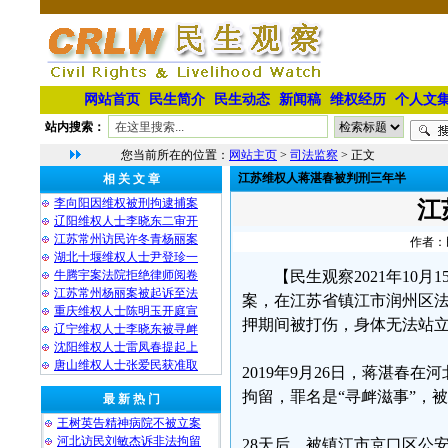
网站首页
民生简介
民生动态
新闻稿
维权经历
个人文
站内搜索：
您当前所在的位置：
网站主页
>
司法监察
> 正文
江苏维权人蒋湛春被判刑三年半
相 关 文 章
李向阳因维权被刑拘逮捕案
江
辽阳维权人士李晓东二审开
江苏常州访民许冬青杨丽案
作者：民
湖北十堰维权人士尹登珍一
牛腾宇案法院拒绝律师阅卷
【民生观察2021年10月
江苏常州杨丽案被起诉至法
案，在江苏省镇江市润州区
重庆维权人士陈明玉开庭宣
押期间被打伤，身体无法站
辽宁维权人士李晓东被寻衅
沈阳维权人士雷凤春提起上
唐山维权人士张爱民获准取
2019年9月26日，蒋湛
拘留，罪名是“寻衅滋事”，
最 新 热 门
王树英告精神病院不被立案
河北访民刘敏杰诉非法拘留
28天后，被镇江市京口区公