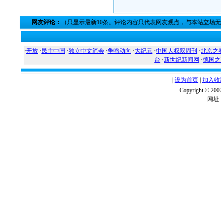
网友评论：
（只显示最新10条。评论内容只代表网友观点，与本站立场
·
开放
·
民主中国
·
独立中文笔会
·
争鸣动向
·
大纪元
·
中国人权双周刊
·
北京之
台
·
新世纪新闻网
·
德国之
|
设为首页
|
加入收
Copyright ©
网址：w