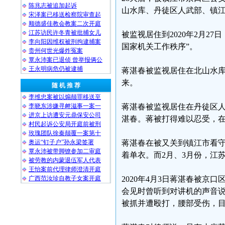
陈兆志被追加起诉
山水库、丹徒区人武部、镇
宋泽案已移送检察院审查起
顺德盛佳教会教案二次开庭
江苏访民许冬青被批捕女儿
被监视居住到2020年2月2
李向阳因维权被刑拘逮捕案
国家机关工作秩序”。
贵州何世光爆炸冤案
覃永沛案已退侦 曾举报俩公
王永明病危仍被逮捕
蒋湛春被监视居住在北山水
来。
随 机 推 荐
李维忠案被以煽颠罪移送至
李晓东涉嫌寻衅滋事一案一
蒋湛春被监视居住在丹徒区人武部
进京上访遭安元鼎保安公司
湛春。蒋被打得难以忍受，在
村民起诉公安局开庭前被刑
玫瑰团队徐秦颠覆一案第十
奥运“钉子户”孙永梁签署
蒋湛春在被又关到镇江市看
覃永沛被带脚镣参加二审庭
着单衣。而2月、3月份，江
被劳教的内蒙退伍军人代表
王怡案前代理律师澄清开庭
广西范汝珍自教子女案开庭
2020年4月3日蒋湛春被京
会见时曾听到对讲机的声音说
被抓并遭殴打，腰部受伤，