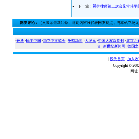
下一篇：
辩护律师第三次会见常玮平
网友评论：
（只显示最新10条。评论内容只代表网友观点，与本站立场
·
开放
·
民主中国
·
独立中文笔会
·
争鸣动向
·
大纪元
·
中国人权双周刊
·
北京之
台
·
新世纪新闻网
·
德国之
|
设为首页
|
加入收
Copyright ©
网址：w