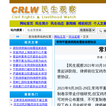
网站首页
民生简介
民生动态
新闻稿
维权经历
个人文
站内搜索：
您当前所在的位置：
网站主页
>
司法监察
> 正文
常玮平案律师阅卷需签保密协议
相 关 文 章
谢阳律师煽动颠覆国家政权
常
宋嘉鸿诉上海医保中心不履
黄益梓案将召开庭前会议和
作者：民
牛腾宇案当局以涉密为由允
曾媛诉公安局强制送医案再
【民生观察2021年1
于凯律师已被转至青岛第一
查起诉阶段。律师前往宝鸡
尹建根案法院通知延长审理
密协议。
于凯律师被刑拘律师申请取
景树仁因转发微博被刑拘案
高兟案已召开庭前会议将进
2021年9月28日-29日
制卷宗带走仔细研究,但宝鸡
最 新 热 门
可对外公布案情、不可复制卷
王树英告精神病院不被立案
河北访民刘敏杰诉非法拘留
院工作人员全程监督。律师