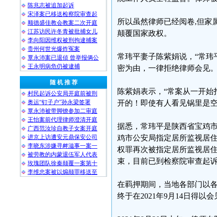
陈兆志被追加起诉
宋泽案已移送检察院审查起
所以虽然律师已经阅卷,但家
顺德盛佳教会教案二次开庭
江苏访民许冬青被批捕女儿
颠覆国家政权。
李向阳因维权被刑拘逮捕案
贵州何世光爆炸冤案
常玮平妻子陈紫娟说，“常玮
覃永沛案已退侦 曾举报俩公
王永明病危仍被逮捕
密为由，一律拒绝律师会见。
随 机 推 荐
陈紫娟表示，“常案从一开始
村民起诉公安局开庭前被刑
奥运“钉子户”孙永梁签署
开的！即使有人看见锅里是空
覃永沛被带脚镣参加二审庭
王怡案前代理律师澄清开庭
据悉，常玮平是陕西省宝鸡市人，
广西范汝珍自教子女案开庭
进京上访遭安元鼎保安公司
鸡市公安局指定居所监视居住1
李晓东涉嫌寻衅滋事一案一
权罪再次被指定居所监视居住,
被劳教的内蒙退伍军人代表
束，目前已到检察院审查起
玫瑰团队徐秦颠覆一案第十
李维忠案被以煽颠罪移送至
在羁押期间，当地各部门以
终于在2021年9月14日得以会