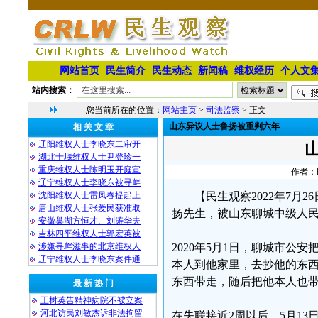
网站首页
民生简介
民生动态
新闻稿
维权经历
个人文
站内搜索：
您当前所在的位置：
网站主页
>
司法监察
> 正文
山东异议人士鲁扬被重判六年
相 关 文 章
辽阳维权人士李晓东二审开
湖北十堰维权人士尹登珍一
重庆维权人士陈明玉开庭宣
作者：民
辽宁维权人士李晓东被寻衅
沈阳维权人士雷凤春提起上
【民生观察2022年7
唐山维权人士张爱民获准取
扬先生，被山东聊城中级人民
安徽巢湖方恒才、刘涛华夫
吉林四平维权人士郭宏英被
涉嫌寻衅滋事的北京维权人
2020年5月1日，聊城市
辽宁维权人士李晓东案件通
本人到他家里，去抄他的东
东西带走，随后把他本人也
最 新 热 门
王树英告精神病院不被立案
河北访民刘敏杰诉非法拘留
在失联接近2周以后，5月1