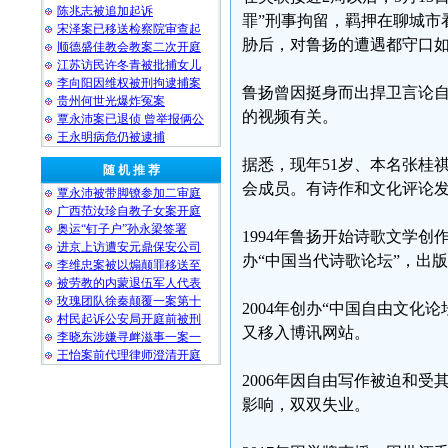
陈兆志被追加起诉
罪”刑事拘留，羁押在聊城市
宋泽案已移送检察院审查起
胁后，对鲁扬的遭遇都守口
顺德盛佳教会教案二次开庭
江苏访民许冬青被批捕女儿
李向阳因维权被刑拘逮捕案
鲁扬曾因挺身而出捍卫言论
贵州何世光爆炸冤案
的视频有关。
覃永沛案已退侦 曾举报俩公
王永明病危仍被逮捕
据悉，现年51岁、本名张桂
随 机 推 荐
会成员。有诗作和文化评论
覃永沛被带脚镣参加二审庭
广西范汝珍自教子女案开庭
奥运“钉子户”孙永梁签署
1994年鲁扬开始诗歌文学创
进京上访遭安元鼎保安公司
办“中国当代诗歌论坛”，出
李维忠案被以煽颠罪移送至
被劳教的内蒙退伍军人代表
玫瑰团队徐秦颠覆一案第十
2004年创办“中国自由文化
村民起诉公安局开庭前被刑
又移入博讯网站。
李晓东涉嫌寻衅滋事一案一
王怡案前代理律师澄清开庭
2006年因自由写作被迫和受
影响，双双失业。