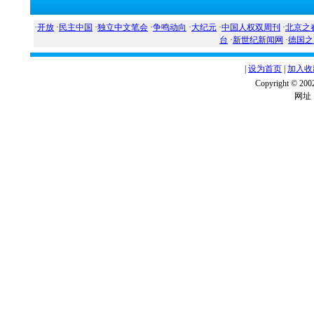
·
开放
·
民主中国
·
独立中文笔会
·
争鸣动向
·
大纪元
·
中国人权双周刊
·
北京之
台
·
新世纪新闻网
·
德国之
|
设为首页
|
加入收
Copyright ©
网址：w